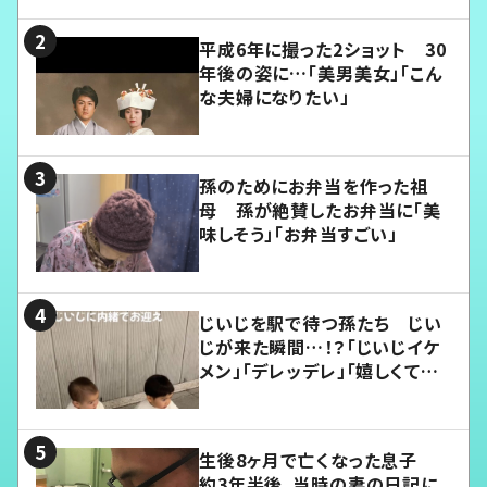
平成6年に撮った2ショット 30
年後の姿に…「美男美女」「こん
な夫婦になりたい」
孫のためにお弁当を作った祖
母 孫が絶賛したお弁当に「美
味しそう」「お弁当すごい」
じいじを駅で待つ孫たち じい
じが来た瞬間…！？「じいじイケ
メン」「デレッデレ」「嬉しくて可
愛くてたまらない」「幸せになれ
る」
生後8ヶ月で亡くなった息子
約3年半後、当時の妻の日記に