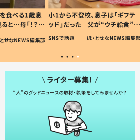
1歳息
小1から不登校、息子は「ギフテ
ひ孫に
「！？」
ッド」だった 父が“ウチ給食”を
が、抱
に「可愛
作り続ける理由とは #令和の親
「涙が
SNSで話題
ほ・とせなNEWS編集部
WS編集部
#令和の子
い」
ライター募集！
“人”のグッドニュースの取材・執筆をしてみませんか？