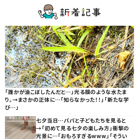
「誰かが油こぼしたんだと…」光る膜のような水たま
り。→まさかの正体に…「知らなかった！！」「新たな学
び…」
七夕当日…パパと子どもたちを見ると
→「初めて見る七夕の楽しみ方」衝撃の
光景に…「おもろすぎるwww」「そうい