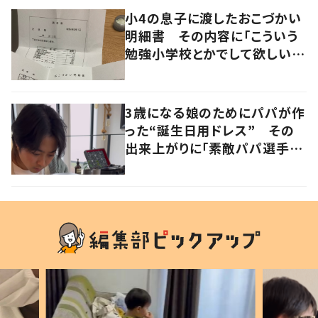
小4の息子に渡したおこづかい
明細書 その内容に「こういう
勉強小学校とかでして欲しい」
「社会勉強になりますね」の声
3歳になる娘のためにパパが作
った“誕生日用ドレス” その
出来上がりに「素敵パパ選手権
優勝」「パパさんカッコいい」の
声