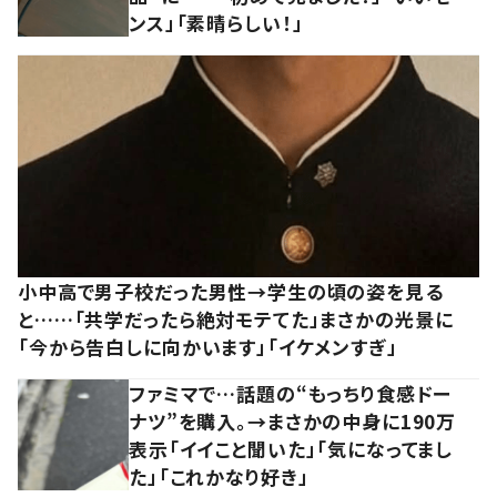
ンス」「素晴らしい！」
小中高で男子校だった男性→学生の頃の姿を見る
と……「共学だったら絶対モテてた」まさかの光景に
「今から告白しに向かいます」「イケメンすぎ」
ファミマで…話題の“もっちり食感ドー
ナツ”を購入。→まさかの中身に190万
表示「イイこと聞いた」「気になってまし
た」「これかなり好き」