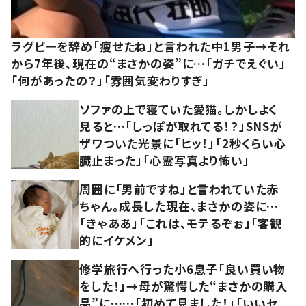
ラグビーを辞め「痩せたね」と言われた中1男子→それ
から7年後、現在の“まさかの姿”に…「ガチでえぐい」
「何があったの？」「雰囲気変わりすぎ」
ソファの上で寝ていた愛猫。しかしよく
見ると…「しっぽが取れてる！？」SNSが
ザワついた光景に「ヒッ！」「2秒くらい心
臓止まった」「心霊写真より怖い」
周囲に「男前ですね」と言われていた赤
ちゃん。成長した現在、まさかの姿に…
「きゃああ」「これは、モテるぞぉ」「客観
的にイケメン」
修学旅行へ行った小6息子「良い買い物
をした！」→母が驚愕した“まさかの購入
品”に……「初めて見ました！」「いいセ