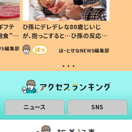
ギフテ
ひ孫にデレデレな80歳じいじ
給食”を
が、抱っこすると…ひ孫の反応に
和の親
「涙が出ました」「可愛くて仕方な
WS編集部
ほ・とせなNEWS編集部
い」
ニュース
SNS