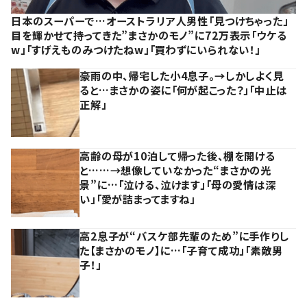
日本のスーパーで…オーストラリア人男性「見つけちゃった」
目を輝かせて持ってきた”まさかのモノ”に72万表示「ウケる
w」「すげえものみつけたねw」「買わずにいられない！」
豪雨の中、帰宅した小4息子。→しかしよく見
ると…まさかの姿に「何が起こった？」「中止は
正解」
高齢の母が10泊して帰った後、棚を開ける
と……→想像していなかった“まさかの光
景”に…「泣ける、泣けます」「母の愛情は深
い」「愛が詰まってますね」
高2息子が“バスケ部先輩のため”に手作りし
た【まさかのモノ】に…「子育て成功」「素敵男
子！」