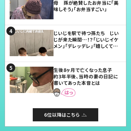
母 孫が絶賛したお弁当に「美
味しそう」「お弁当すごい」
じいじを駅で待つ孫たち じい
じが来た瞬間…！？「じいじイケ
メン」「デレッデレ」「嬉しくて可
愛くてたまらない」「幸せになれ
る」
生後8ヶ月で亡くなった息子
約3年半後、当時の妻の日記に
書いてあった本音とは
6位以降はこちら