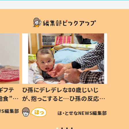
ギフテ
ひ孫にデレデレな80歳じいじ
給食”を
が、抱っこすると…ひ孫の反応に
和の親
「涙が出ました」「可愛くて仕方な
WS編集部
ほ・とせなNEWS編集部
い」