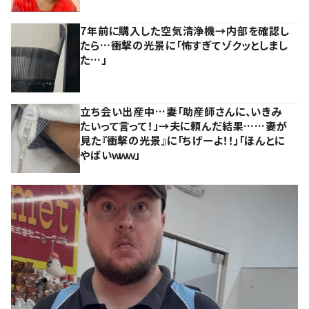
7年前に購入した空気清浄機→内部を確認し
たら…衝撃の光景に「怖すぎてゾクッとしまし
た…」
立ち会い出産中…妻「助産師さんに、いきみ
たいって言って！」→夫に頼んだ結果……妻が
見た『衝撃の光景』に「ちげーよ！！」「ほんとに
やばいｗｗｗ」