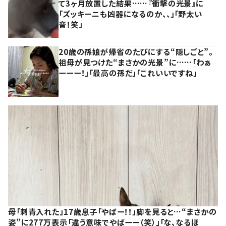
て3ヶ月放置した結果……『衝撃の光景』に
「ズッキーニも凶器になるのか、、」「野太い
音！笑」
20歳の孫娘が帰省のたびにする“隠しごと”。
祖母が見つけた“まさかの光景”に……「わぁ
ーーー！」「最高の孫だ」「これいいですね」
母「刺青入れた」17歳息子「やばー！！」脚を見ると…“まさかの
姿”に277万表示「違う意味でやばーー（笑）」「な、なるほ