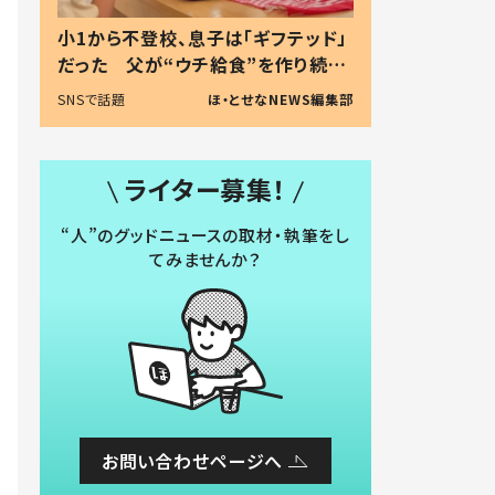
小1から不登校、息子は「ギフテッド」
だった 父が“ウチ給食”を作り続け
る理由とは #令和の親 #令和の子
SNSで話題
ほ・とせなNEWS編集部
ライター募集！
“人”のグッドニュースの取材・執筆をし
てみませんか？
お問い合わせページへ