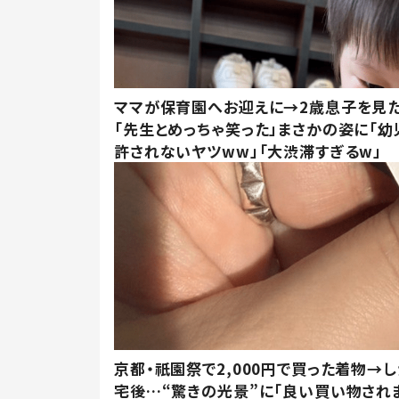
ママが保育園へお迎えに→2歳息子を見
「先生とめっちゃ笑った」まさかの姿に「幼
許されないヤツww」「大渋滞すぎるw」
京都・祇園祭で2,000円で買った着物→
宅後…“驚きの光景”に「良い買い物され