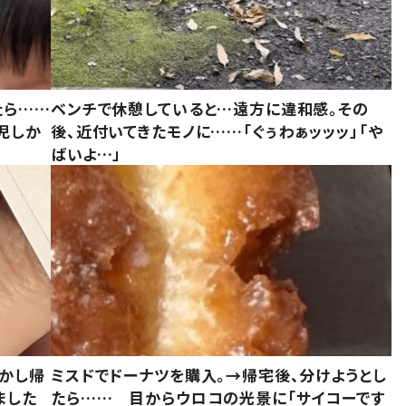
たら……
ベンチで休憩していると…遠方に違和感。その
児しか
後、近付いてきたモノに……「ぐぅわぁッッッ」「や
ばいよ…」
しかし帰
ミスドでドーナツを購入。→帰宅後、分けようとし
ました
たら…… 目からウロコの光景に「サイコーです