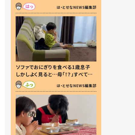
た本音とは
ほ・とせなNEWS編集部
ソファでおにぎりを食べる1歳息子
しかしよく見ると…母「！？」すべてを
察した母の投稿に「可愛いから許
ほ・とせなNEWS編集部
す！」「現行犯〜」