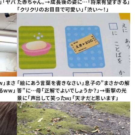
」「ヤバ
た赤ちゃん。→成長後の姿に…「将来有望すぎる」
「クリクリのお目目で可愛い」「渋い～！」
w」まさ
「絵にあう言葉を書きなさい」息子の”まさかの解
るww」
答”に…母「正解でよいでしょうか？」→衝撃の光
景に「声出して笑ったｗ」「天才だと思います」