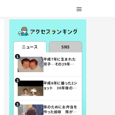
ニュース
SNS
平成7年に生まれた
双子…その29年後
の姿に「漫画みたい」
「素敵すぎる」
平成6年に撮った2シ
ョット 30年後の姿
に…「美男美女」「こ
んな夫婦になりた
い」
孫のためにお弁当を
作った祖母 孫が絶