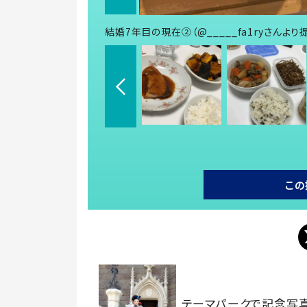
結婚7年目の現在②（@_____fa1ryさんより
この
テーマパークで記念写