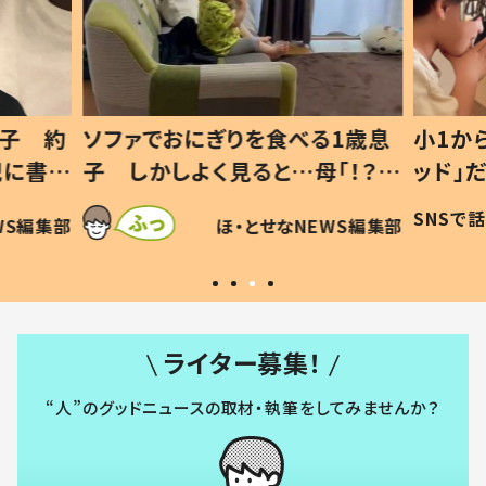
1歳息
小1から不登校、息子は「ギフテ
ひ孫に
「！？」
ッド」だった 父が“ウチ給食”を
が、抱
に「可愛
作り続ける理由とは #令和の親
「涙が
SNSで話題
ほ・とせなNEWS編集部
WS編集部
#令和の子
い」
ライター募集！
“人”のグッドニュースの取材・執筆をしてみませんか？