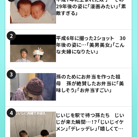
29年後の姿に「漫画みたい」「素
敵すぎる」
平成6年に撮った2ショット 30
年後の姿に…「美男美女」「こん
な夫婦になりたい」
孫のためにお弁当を作った祖
母 孫が絶賛したお弁当に「美
味しそう」「お弁当すごい」
じいじを駅で待つ孫たち じい
じが来た瞬間…！？「じいじイケ
メン」「デレッデレ」「嬉しくて可
愛くてたまらない」「幸せになれ