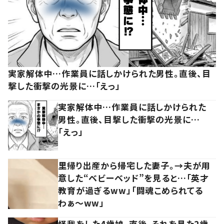
実家解体中…作業員に話しかけられた男性。直後、目
撃した衝撃の光景に…「えっ」
実家解体中…作業員に話しかけられた
男性。直後、目撃した衝撃の光景に…
「えっ」
里帰り出産から帰宅した妻子。→夫が用
意した“ベビーベッド”を見ると…「英才
教育が過ぎるww」「闘魂こめられてる
わぁ～ww」
怪我をした4歳娘。直後、それを見た2歳