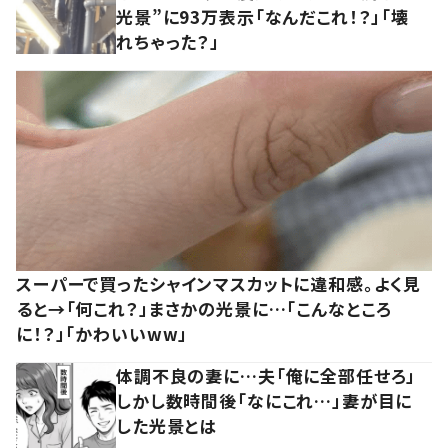
光景”に93万表示「なんだこれ！？」「壊
れちゃった？」
スーパーで買ったシャインマスカットに違和感。よく見
ると→「何これ？」まさかの光景に…「こんなところ
に！？」「かわいいww」
体調不良の妻に…夫「俺に全部任せろ」
しかし数時間後「なにこれ…」妻が目に
した光景とは