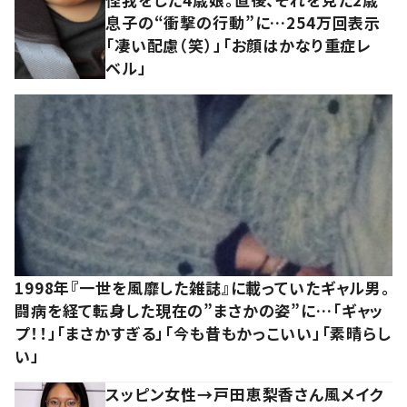
息子の“衝撃の行動”に…254万回表示
「凄い配慮（笑）」「お顔はかなり重症レ
ベル」
1998年『一世を風靡した雑誌』に載っていたギャル男。
闘病を経て転身した現在の”まさかの姿”に…「ギャッ
プ！！」「まさかすぎる」「今も昔もかっこいい」「素晴らし
い」
スッピン女性→戸田恵梨香さん風メイク