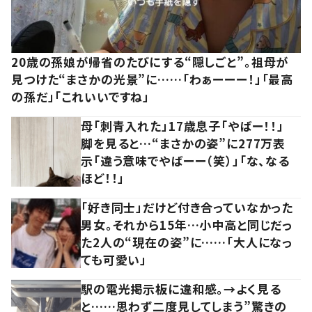
20歳の孫娘が帰省のたびにする“隠しごと”。祖母が
見つけた“まさかの光景”に……「わぁーーー！」「最高
の孫だ」「これいいですね」
母「刺青入れた」17歳息子「やばー！！」
脚を見ると…“まさかの姿”に277万表
示「違う意味でやばーー（笑）」「な、なる
ほど！！」
「好き同士」だけど付き合っていなかった
男女。それから15年…小中高と同じだっ
た2人の“現在の姿”に……「大人になっ
ても可愛い」
駅の電光掲示板に違和感。→よく見る
と……思わず二度見してしまう”驚きの