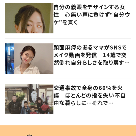
自分の義眼をデザインする女
性 心無い声に負けず“自分ウ
ケ”を貫く
顔面麻痺のあるママがSNSで
メイク動画を発信 14歳で突
然倒れ自分らしさを取り戻すま
で
交通事故で全身の60%を火
傷 ほとんどの指を失い不自
由な暮らしに…それで
も“夢”に向かって進む女性に
迫る