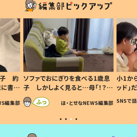
1歳息
小1から不登校、息子は「ギフテ
ひ孫に
「！？」
ッド」だった 父が“ウチ給食”を
が、抱
に「可愛
作り続ける理由とは #令和の親
「涙が
SNSで話題
ほ・とせなNEWS編集部
WS編集部
#令和の子
い」