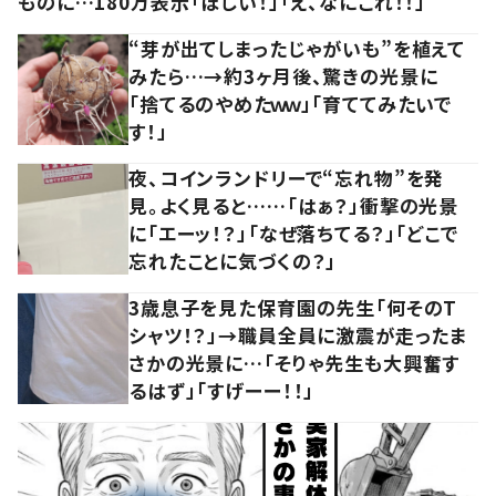
ものに…180万表示「ほしい！」「え、なにこれ！！」
“芽が出てしまったじゃがいも”を植えて
みたら…→約3ヶ月後、驚きの光景に
「捨てるのやめたｗｗ」「育ててみたいで
す！」
夜、コインランドリーで“忘れ物”を発
見。よく見ると……「はぁ？」衝撃の光景
に「エーッ！？」「なぜ落ちてる？」「どこで
忘れたことに気づくの？」
3歳息子を見た保育園の先生「何そのT
シャツ！？」→職員全員に激震が走ったま
さかの光景に…「そりゃ先生も大興奮す
るはず」「すげーー！！」