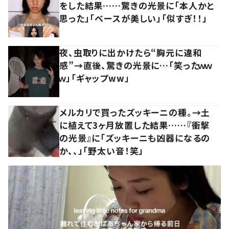
をした結果……驚きの光景に「本人かと
思った」「ベースが美しい」「似すぎ！！」
夜、虫取りに出かけたら“胸元に違和
感”→直後、驚きの光景に…「笑ったｗｗ
ｗ」「ギャップww」
メルカリで買ったズッキーニの種。→土
に植えて3ヶ月放置した結果……『衝撃
の光景』に「ズッキーニも凶器になるの
か、、」「野太い音！笑」