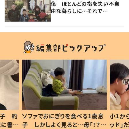
傷 ほとんどの指を失い不自
由な暮らしに…それで
も“夢”に向かって進む女性に
迫る
1歳息
小1から不登校、息子は「ギフテ
ひ孫に
「！？」
ッド」だった 父が“ウチ給食”を
が、抱