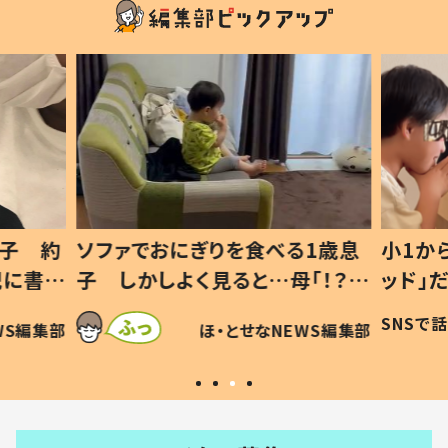
1歳息
小1から不登校、息子は「ギフテ
ひ孫に
「！？」
ッド」だった 父が“ウチ給食”を
が、抱
に「可愛
作り続ける理由とは #令和の親
「涙が
SNSで話題
ほ・とせなNEWS編集部
WS編集部
#令和の子
い」