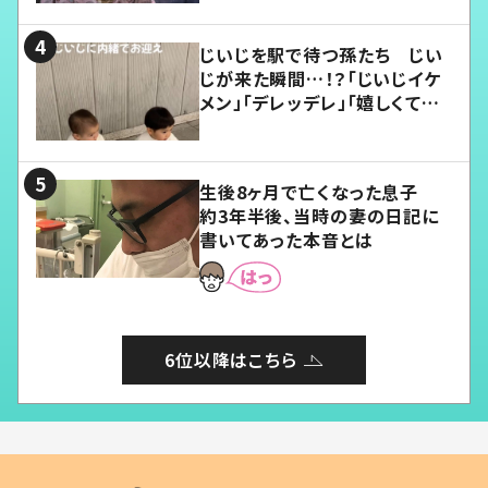
じいじを駅で待つ孫たち じい
じが来た瞬間…！？「じいじイケ
メン」「デレッデレ」「嬉しくて可
愛くてたまらない」「幸せになれ
る」
生後8ヶ月で亡くなった息子
約3年半後、当時の妻の日記に
書いてあった本音とは
6位以降はこちら