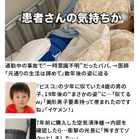
通勤中の事故で“一時意識不明”だったパパ。→医師
「元通りの生活は諦めて」数年後の姿に迫る
『ビスコ』の少年に似ていた4歳の男の
子。19年後の“まさかの姿”に…「似てる
ｗ」「美形男子要素持って産まれたのです
ね」「イケメン！」
7年前に購入した空気清浄機→内部を
確認したら…衝撃の光景に「怖すぎてゾ
クッとしました…」