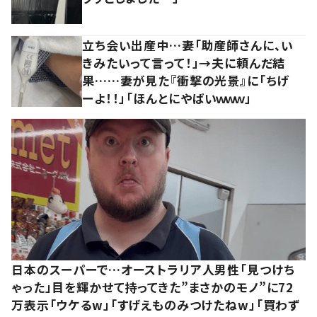
立ち会い出産中…妻「助産師さんに、い
きみたいって言って！」→夫に頼んだ結
果……妻が見た『衝撃の光景』に「ちげ
ーよ！！」「ほんとにやばいｗｗｗ」
日本のスーパーで…オーストラリア人男性「見つけち
ゃった」目を輝かせて持ってきた”まさかのモノ”に72
万表示「ウケるw」「すげえものみつけたねw」「買わず