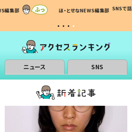
に「可愛
作り続ける理由とは #令和の親
「涙が
SNSで話題
ほ・とせなNEWS編集部
WS編集部
#令和の子
い」
ニュース
SNS