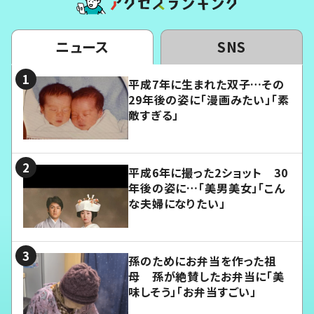
ニュース
SNS
平成7年に生まれた双子…その
29年後の姿に「漫画みたい」「素
敵すぎる」
平成6年に撮った2ショット 30
年後の姿に…「美男美女」「こん
な夫婦になりたい」
孫のためにお弁当を作った祖
母 孫が絶賛したお弁当に「美
味しそう」「お弁当すごい」