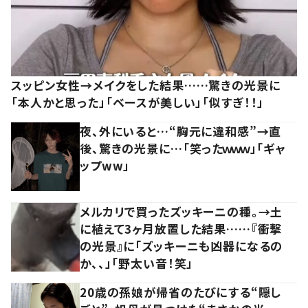
スッピン女性→メイクをした結果……驚きの光景に
「本人かと思った」「ベースが美しい」「似すぎ！！」
夜、外にいると…“胸元に違和感”→直
後、驚きの光景に…「笑ったｗｗｗ」「ギャ
ップww」
メルカリで買ったズッキーニの種。→土
に植えて3ヶ月放置した結果……『衝撃
の光景』に「ズッキーニも凶器になるの
か、、」「野太い音！笑」
20歳の孫娘が帰省のたびにする“隠し