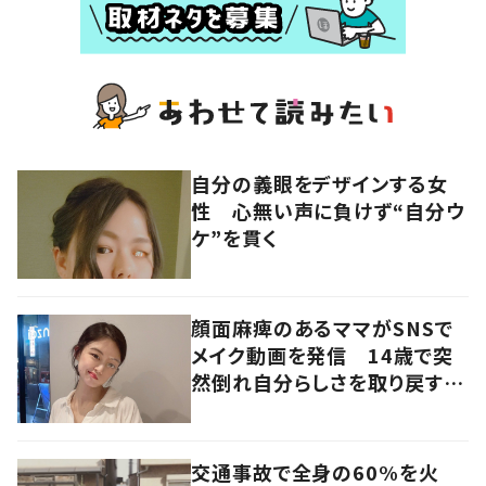
自分の義眼をデザインする女
性 心無い声に負けず“自分ウ
ケ”を貫く
顔面麻痺のあるママがSNSで
メイク動画を発信 14歳で突
然倒れ自分らしさを取り戻すま
で
交通事故で全身の60%を火