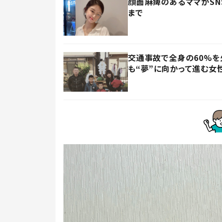
顔面麻痺のあるママがSN
まで
交通事故で全身の60%
も“夢”に向かって進む女