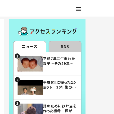
ニュース
SNS
平成7年に生まれた
双子…その29年後
の姿に「漫画みたい」
「素敵すぎる」
平成6年に撮った2シ
ョット 30年後の姿
に…「美男美女」「こ
んな夫婦になりた
い」
孫のためにお弁当を
作った祖母 孫が絶