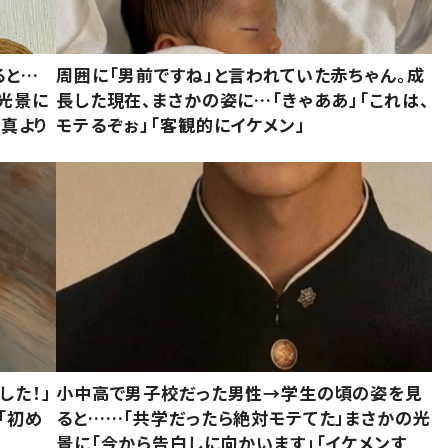
ると…
周囲に「男前ですね」と言われていた赤ちゃん。成
た光景に
長した現在、まさかの姿に…「きゃああ」「これは、
写真より
モテるぞぉ」「客観的にイケメン」
した！」
小中高で男子校だった男性→学生の頃の姿を見
「初め
ると……「共学だったら絶対モテてた」まさかの光
」
景に「今から告白しに向かいます」「イケメンす