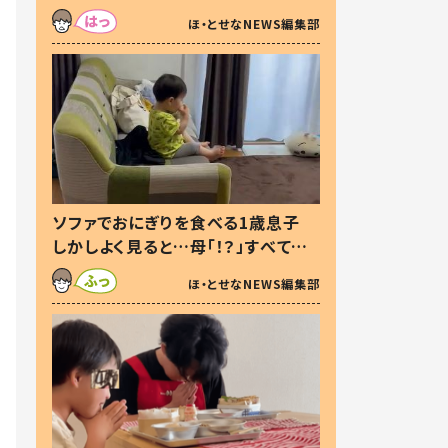
た本音とは
ほ・とせなNEWS編集部
ソファでおにぎりを食べる1歳息子
しかしよく見ると…母「！？」すべてを
察した母の投稿に「可愛いから許
ほ・とせなNEWS編集部
す！」「現行犯〜」