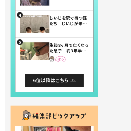
賛したお弁当に「美
味しそう」「お弁当す
ごい」
じいじを駅で待つ孫
たち じいじが来た
瞬間…！？「じいじイ
ケメン」「デレッデレ」
「嬉しくて可愛くてた
生後8ヶ月で亡くなっ
まらない」「幸せにな
た息子 約3年半
れる」
後、当時の妻の日記
に書いてあった本音
とは
6位以降はこちら