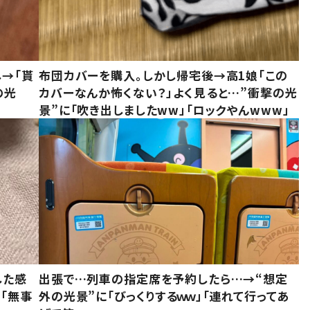
し→「貰
布団カバーを購入。しかし帰宅後→高1娘「この
の光
カバーなんか怖くない？」よく見ると…”衝撃の光
景”に「吹き出しましたww」「ロックやんwww」
した感
出張で…列車の指定席を予約したら…→“想定
に「無事
外の光景”に「びっくりするｗｗ」「連れて行ってあ