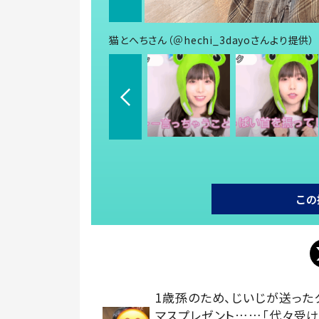
猫とへちさん（＠hechi_3dayoさんより提供）
この
1歳孫のため、じいじが送った
マスプレゼント……「代々受