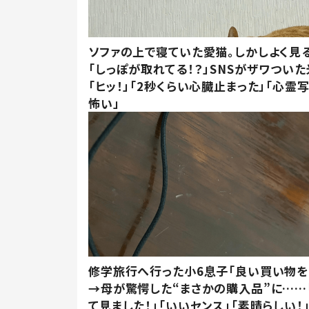
ソファの上で寝ていた愛猫。しかしよく見
「しっぽが取れてる！？」SNSがザワつい
「ヒッ！」「2秒くらい心臓止まった」「心霊
怖い」
修学旅行へ行った小6息子「良い買い物を
→母が驚愕した“まさかの購入品”に……
て見ました！」「いいセンス」「素晴らしい！