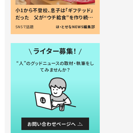
小1から不登校、息子は「ギフテッド」
だった 父が“ウチ給食”を作り続け
る理由とは #令和の親 #令和の子
SNSで話題
ほ・とせなNEWS編集部
ライター募集！
“人”のグッドニュースの取材・執筆をし
てみませんか？
お問い合わせページへ