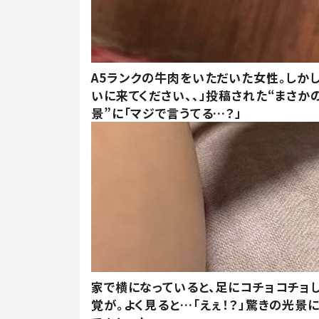
A5ランクの牛肉をいただいた女性。しか
いに来てください、、」投稿された“まさか
景”に「マジで言うてる…？」
家で横になっていると、足にコチョコチョ
覚が。よく見ると…「えぇ！？」驚きの光景