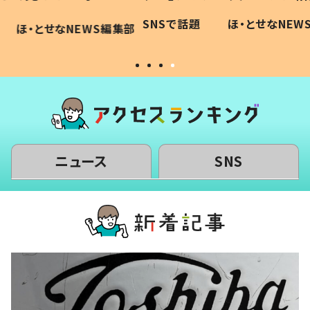
に「可愛
作り続ける理由とは #令和の親
「涙が
SNSで話題
ほ・とせなNEWS編集部
WS編集部
#令和の子
い」
ニュース
SNS