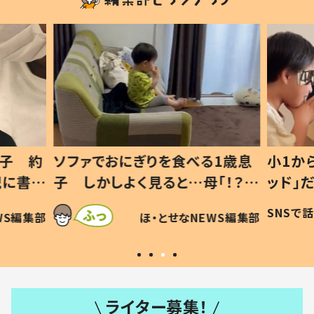
1歳息
小1から不登校、息子は「ギフテ
ひ孫に
「！？」
ッド」だった 父が“ウチ給食”を
が、抱
に「可愛
作り続ける理由とは #令和の親
「涙が
SNSで話題
ほ・とせなNEWS編集部
WS編集部
#令和の子
い」
ライター募集！