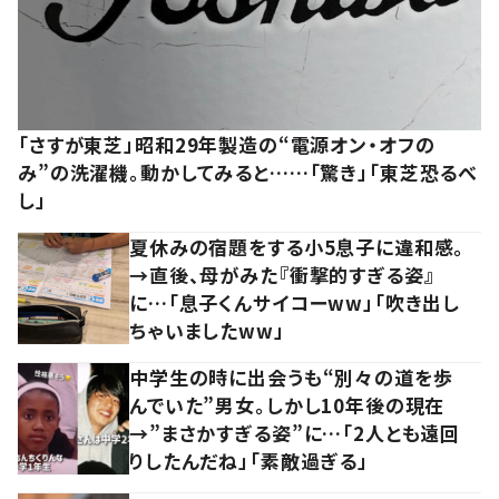
「さすが東芝」昭和29年製造の“電源オン・オフの
み”の洗濯機。動かしてみると……「驚き」「東芝恐るべ
し」
夏休みの宿題をする小5息子に違和感。
→直後、母がみた『衝撃的すぎる姿』
に…「息子くんサイコーww」「吹き出し
ちゃいましたww」
中学生の時に出会うも“別々の道を歩
んでいた”男女。しかし10年後の現在
→”まさかすぎる姿”に…「2人とも遠回
りしたんだね」「素敵過ぎる」