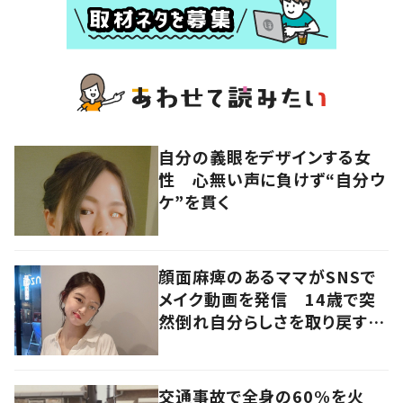
自分の義眼をデザインする女
性 心無い声に負けず“自分ウ
ケ”を貫く
顔面麻痺のあるママがSNSで
メイク動画を発信 14歳で突
然倒れ自分らしさを取り戻すま
で
交通事故で全身の60%を火