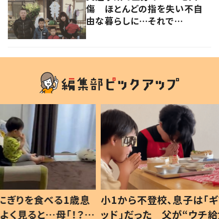
傷 ほとんどの指を失い不自
由な暮らしに…それで
も“夢”に向かって進む女性に
迫る
1歳息
小1から不登校、息子は「ギフテ
ひ孫に
「！？」
ッド」だった 父が“ウチ給食”を
が、抱