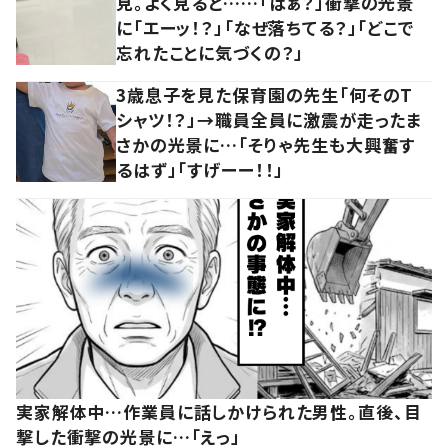
見。よく見ると……「はぁ？」衝撃の光景
に「エーッ！？」「なぜ落ちてる？」「どこで
忘れたことに気づくの？」
3歳息子を見た保育園の先生「何そのT
シャツ！？」→職員全員に激震が走ったま
さかの光景に…「そりゃ先生も大興奮す
るはず」「すげーー！！」
実家解体中…作業員に話しかけられた男性。直後、目
撃した衝撃の光景に…「えっ」