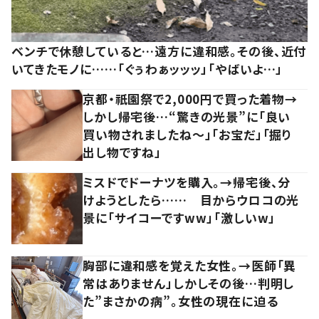
ベンチで休憩していると…遠方に違和感。その後、近付
いてきたモノに……「ぐぅわぁッッッ」「やばいよ…」
京都・祇園祭で2,000円で買った着物→
しかし帰宅後…“驚きの光景”に「良い
買い物されましたね～」「お宝だ」「掘り
出し物ですね」
ミスドでドーナツを購入。→帰宅後、分
けようとしたら…… 目からウロコの光
景に「サイコーですww」「激しいw」
胸部に違和感を覚えた女性。→医師「異
常はありません」しかしその後…判明し
た”まさかの病”。女性の現在に迫る