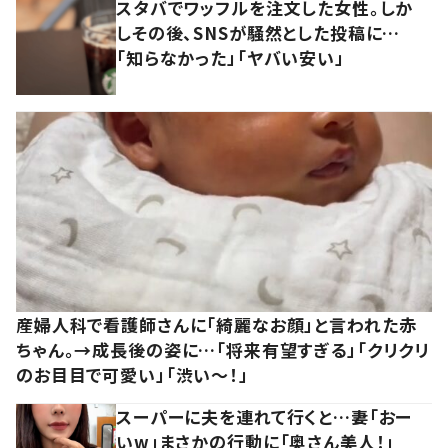
スタバでワッフルを注文した女性。しか
しその後、SNSが騒然とした投稿に…
「知らなかった」「ヤバい安い」
産婦人科で看護師さんに「綺麗なお顔」と言われた赤
ちゃん。→成長後の姿に…「将来有望すぎる」「クリクリ
のお目目で可愛い」「渋い～！」
スーパーに夫を連れて行くと…妻「おー
いw」まさかの行動に「奥さん美人！」