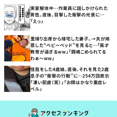
実家解体中…作業員に話しかけられた
男性。直後、目撃した衝撃の光景に…
「えっ」
里帰り出産から帰宅した妻子。→夫が用
意した“ベビーベッド”を見ると…「英才
教育が過ぎるww」「闘魂こめられてる
わぁ～ww」
怪我をした4歳娘。直後、それを見た2歳
息子の“衝撃の行動”に…254万回表示
「凄い配慮（笑）」「お顔はかなり重症レ
ベル」