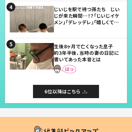
じいじを駅で待つ孫たち じい
じが来た瞬間…！？「じいじイケ
メン」「デレッデレ」「嬉しくて可
愛くてたまらない」「幸せになれ
る」
生後8ヶ月で亡くなった息子
約3年半後、当時の妻の日記に
書いてあった本音とは
6位以降はこちら