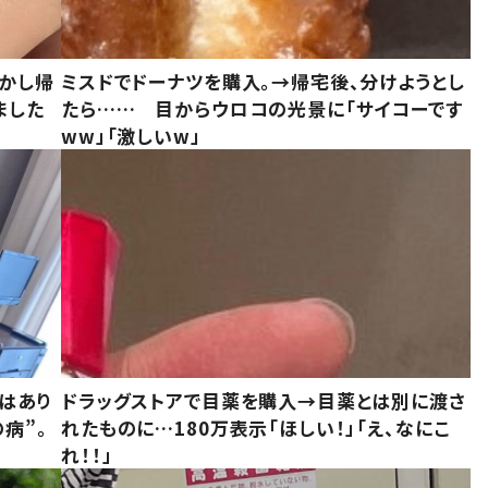
しかし帰
ミスドでドーナツを購入。→帰宅後、分けようとし
ました
たら…… 目からウロコの光景に「サイコーです
ww」「激しいw」
はあり
ドラッグストアで目薬を購入→目薬とは別に渡さ
病”。
れたものに…180万表示「ほしい！」「え、なにこ
れ！！」