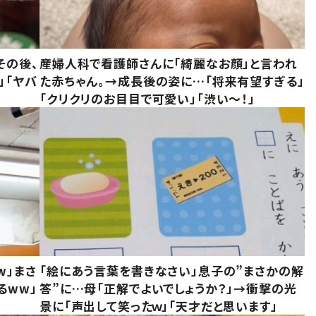
その後、
産婦人科で看護師さんに「綺麗なお顔」と言われ
」「ヤバ
た赤ちゃん。→成長後の姿に…「将来有望すぎる」
「クリクリのお目目で可愛い」「渋い～！」
w」まさ
「絵にあう言葉を書きなさい」息子の”まさかの解
るww」
答”に…母「正解でよいでしょうか？」→衝撃の光
景に「声出して笑ったｗ」「天才だと思います」