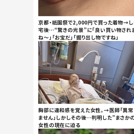
京都・祇園祭で2,000円で買った着物→
宅後…“驚きの光景”に「良い買い物され
ね～」「お宝だ」「掘り出し物ですね」
胸部に違和感を覚えた女性。→医師「異常
ません」しかしその後…判明した”まさかの
女性の現在に迫る