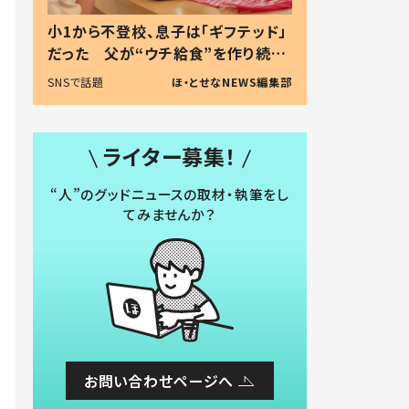
小1から不登校、息子は「ギフテッド」
だった 父が“ウチ給食”を作り続け
る理由とは #令和の親 #令和の子
SNSで話題
ほ・とせなNEWS編集部
ライター募集！
“人”のグッドニュースの取材・執筆をし
てみませんか？
お問い合わせページへ