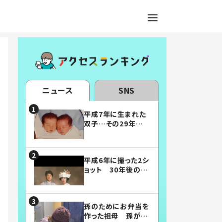
ニュース
SNS
平成7年に生まれた
双子…その29年後
の姿に「漫画みたい」
「素敵すぎる」
平成6年に撮った2シ
ョット 30年後の姿
に…「美男美女」「こ
んな夫婦になりた
い」
孫のためにお弁当を
作った祖母 孫が絶