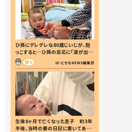
ひ孫にデレデレな80歳じいじが、抱
っこすると…ひ孫の反応に「涙が出ま
した」「可愛くて仕方ない」
ほ・とせなNEWS編集部
生後8ヶ月で亡くなった息子 約3年
半後、当時の妻の日記に書いてあっ