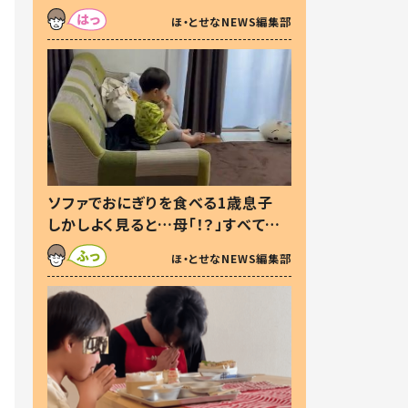
た本音とは
ほ・とせなNEWS編集部
ソファでおにぎりを食べる1歳息子
しかしよく見ると…母「！？」すべてを
察した母の投稿に「可愛いから許
ほ・とせなNEWS編集部
す！」「現行犯〜」