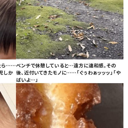
たら……
ベンチで休憩していると…遠方に違和感。その
児しか
後、近付いてきたモノに……「ぐぅわぁッッッ」「や
ばいよ…」