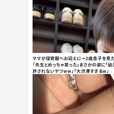
ママが保育園へお迎えに→2歳息子を見
「先生とめっちゃ笑った」まさかの姿に「幼
許されないヤツww」「大渋滞すぎるw」