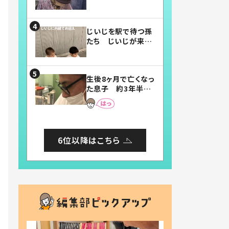
賛したお弁当に「美
味しそう」「お弁当す
ごい」
じいじを駅で待つ孫
たち じいじが来た
瞬間…！？「じいじイ
ケメン」「デレッデレ」
「嬉しくて可愛くてた
生後8ヶ月で亡くなっ
まらない」「幸せにな
た息子 約3年半
れる」
後、当時の妻の日記
に書いてあった本音
とは
6位以降はこちら