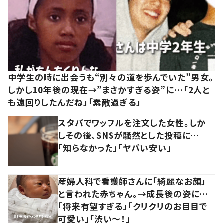
中学生の時に出会うも“別々の道を歩んでいた”男女。
しかし10年後の現在→”まさかすぎる姿”に…「2人と
も遠回りしたんだね」「素敵過ぎる」
スタバでワッフルを注文した女性。しか
しその後、SNSが騒然とした投稿に…
「知らなかった」「ヤバい安い」
産婦人科で看護師さんに「綺麗なお顔」
と言われた赤ちゃん。→成長後の姿に…
「将来有望すぎる」「クリクリのお目目で
可愛い」「渋い～！」