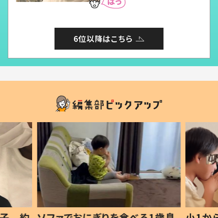
6位以降はこちら
1歳息
小1から不登校、息子は「ギフテ
ひ孫に