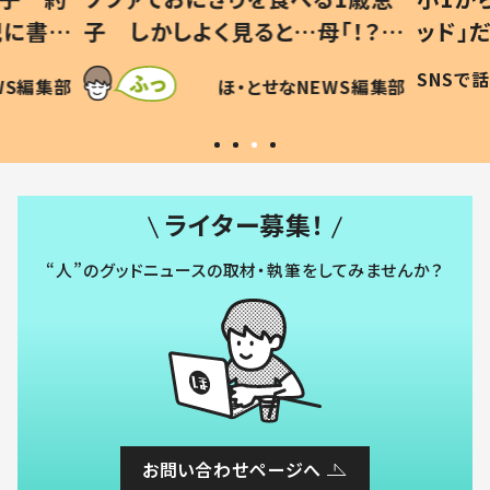
「！？」
ッド」だった 父が“ウチ給食”を
が、抱
に「可愛
作り続ける理由とは #令和の親
「涙が
SNSで話題
ほ・とせなNEWS編集部
WS編集部
#令和の子
い」
ライター募集！
“人”のグッドニュースの取材・執筆をしてみませんか？
お問い合わせページへ