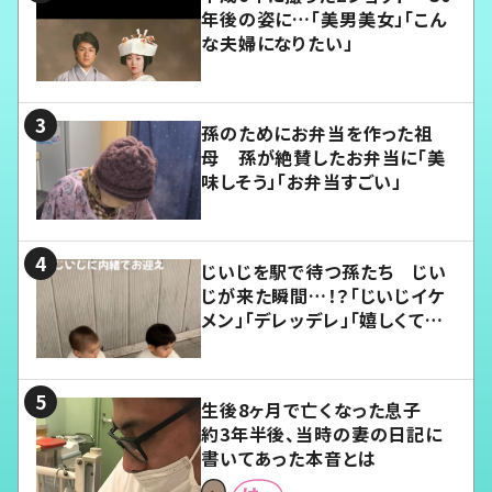
年後の姿に…「美男美女」「こん
な夫婦になりたい」
孫のためにお弁当を作った祖
母 孫が絶賛したお弁当に「美
味しそう」「お弁当すごい」
じいじを駅で待つ孫たち じい
じが来た瞬間…！？「じいじイケ
メン」「デレッデレ」「嬉しくて可
愛くてたまらない」「幸せになれ
る」
生後8ヶ月で亡くなった息子
約3年半後、当時の妻の日記に
書いてあった本音とは