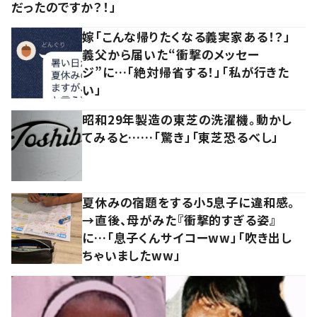
だったのですか？！」
嫁「こんな帰りたくなる義実家ある！？」
義父から届いた“衝撃のメッセー
ジ”に…「絶対帰省する！」「私が行きた
い」
昭和29年製造の東芝の洗濯機。動かし
てみると……「驚き」「東芝恐るべし」
夏休みの宿題をする小5息子に違和感。
→直後、母がみた『衝撃的すぎる姿』
に…「息子くんサイコーww」「吹き出し
ちゃいましたww」