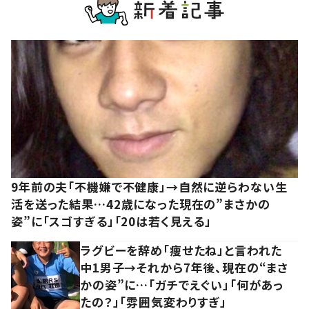
9年前の夫「不機嫌で不健康」→自然に逆らわない生
活を送った結果…42歳になった現在の”まさかの
姿”に「スゴすぎる」「20は若く見える」
ラグビーを辞め「痩せたね」と言われた
中1男子→それから7年後、現在の“まさ
かの姿”に…「ガチでえぐい」「何があっ
たの？」「雰囲気変わりすぎ」