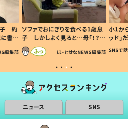
1歳息
小1から不登校、息子は「ギフテ
ひ孫に
「！？」
ッド」だった 父が“ウチ給食”を
が、抱
に「可愛
作り続ける理由とは #令和の親
「涙が
SNSで話題
ほ・とせなNEWS編集部
WS編集部
#令和の子
い」
ニュース
SNS