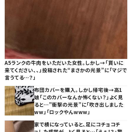
A5ランクの牛肉をいただいた女性。しかし→「貰いに
来てください、、」投稿された“まさかの光景”に「マジで
言うてる…？」
布団カバーを購入。しかし帰宅後→高1
娘「このカバーなんか怖くない？」よく見
ると…”衝撃の光景”に「吹き出しました
ww」「ロックやんwww」
家で横になっていると、足にコチョコチ
ョした感覚が。よく見ると…「えぇ！？」驚