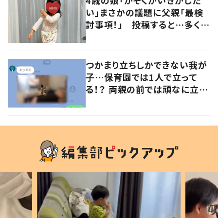
4歳の娘「かぞくかいぎがした
い」まさかの議題に父親「最検
討事項！」 投稿すると…多くの
意見が寄せられる！
つかまり立ちしかできない我が
子…保育園では1人で立って
る！？ 両親の前では頑なに立た
ない1歳児が可愛すぎる…！