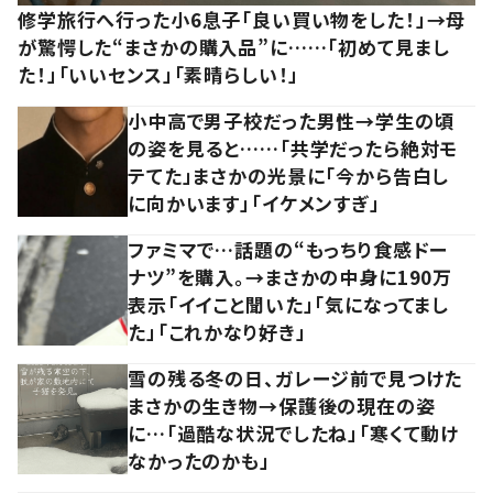
修学旅行へ行った小6息子「良い買い物をした！」→母
が驚愕した“まさかの購入品”に……「初めて見まし
た！」「いいセンス」「素晴らしい！」
小中高で男子校だった男性→学生の頃
の姿を見ると……「共学だったら絶対モ
テてた」まさかの光景に「今から告白し
に向かいます」「イケメンすぎ」
ファミマで…話題の“もっちり食感ドー
ナツ”を購入。→まさかの中身に190万
表示「イイこと聞いた」「気になってまし
た」「これかなり好き」
雪の残る冬の日、ガレージ前で見つけた
まさかの生き物→保護後の現在の姿
に…「過酷な状況でしたね」「寒くて動け
なかったのかも」