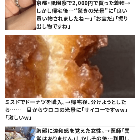
京都・祇園祭で2,000円で買った着物→
しかし帰宅後…“驚きの光景”に「良い
買い物されましたね～」「お宝だ」「掘り
出し物ですね」
ミスドでドーナツを購入。→帰宅後、分けようとした
ら…… 目からウロコの光景に「サイコーですww」
「激しいw」
胸部に違和感を覚えた女性。→医師「異
常はありません」しかしその後…判明し