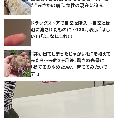
た”まさかの病”。女性の現在に迫る
ドラッグストアで目薬を購入→目薬とは
別に渡されたものに…180万表示「ほし
い！」「え、なにこれ！！」
“芽が出てしまったじゃがいも”を植えて
みたら…→約3ヶ月後、驚きの光景に
「捨てるのやめたｗｗ」「育ててみたいで
す！」