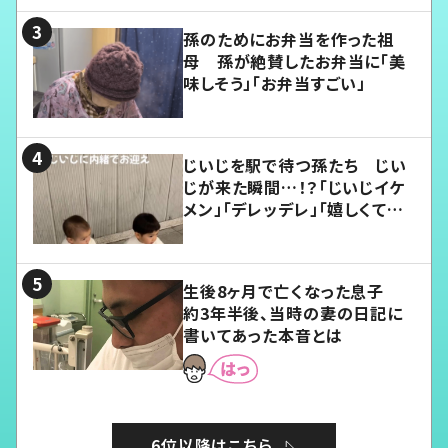
孫のためにお弁当を作った祖
母 孫が絶賛したお弁当に「美
味しそう」「お弁当すごい」
じいじを駅で待つ孫たち じい
じが来た瞬間…！？「じいじイケ
メン」「デレッデレ」「嬉しくて可
愛くてたまらない」「幸せになれ
る」
生後8ヶ月で亡くなった息子
約3年半後、当時の妻の日記に
書いてあった本音とは
6位以降はこちら