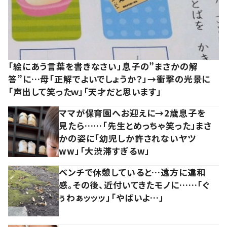
「絵にあう言葉を書きなさい」息子の”まさかの解
答”に…母「正解でよいでしょうか？」→衝撃の光景に
「声出して笑ったｗ」「天才だと思います」
ママが保育園へお迎えに→2歳息子を
見たら……「先生とめっちゃ笑った」まさ
かの姿に「幼児しか許されないヤツ
ww」「大渋滞すぎるw」
ベンチで休憩していると…遠方に違和
感。その後、近付いてきたモノに……「ぐ
ぅわぁッッッ」「やばいよ…」