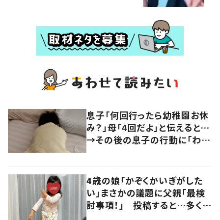
息子「何回行ったら幼稚園お休
み？」母「4回だよ」と伝えると…
→その後の息子の行動に「わか
るよその気持ち」「うちの子も！」
の声
4歳の娘「かぞくかいぎがした
い」まさかの議題に父親「最検
討事項！」 投稿すると…多くの
意見が寄せられる！