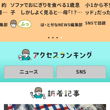
1歳息
小1から不登校、息子は「ギフテ
ひ孫に
「！？」
ッド」だった 父が“ウチ給食”を
が、抱
に「可愛
作り続ける理由とは #令和の親
「涙が
SNSで話題
ほ・とせなNEWS編集部
WS編集部
#令和の子
い」
ニュース
SNS