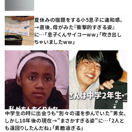
夏休みの宿題をする小5息子に違和感。
→直後、母がみた『衝撃的すぎる姿』
に…「息子くんサイコーww」「吹き出し
ちゃいましたww」
中学生の時に出会うも“別々の道を歩んでいた”男女。
しかし10年後の現在→”まさかすぎる姿”に…「2人と
も遠回りしたんだね」「素敵過ぎる」