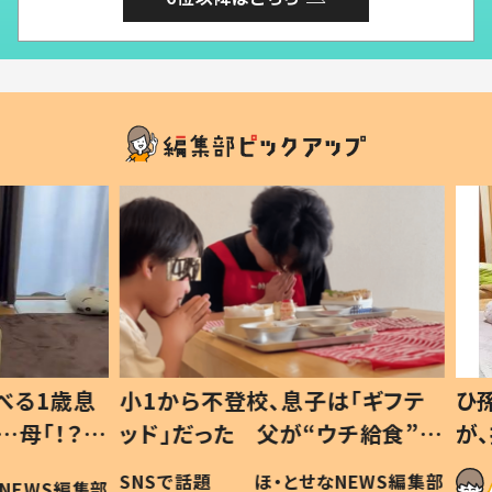
1歳息
小1から不登校、息子は「ギフテ
ひ孫に
「！？」
ッド」だった 父が“ウチ給食”を
が、抱
に「可愛
作り続ける理由とは #令和の親
「涙が
SNSで話題
ほ・とせなNEWS編集部
WS編集部