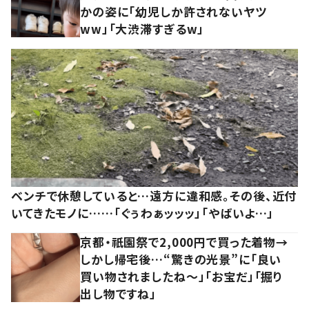
かの姿に「幼児しか許されないヤツ
ww」「大渋滞すぎるw」
ベンチで休憩していると…遠方に違和感。その後、近付
いてきたモノに……「ぐぅわぁッッッ」「やばいよ…」
京都・祇園祭で2,000円で買った着物→
しかし帰宅後…“驚きの光景”に「良い
買い物されましたね～」「お宝だ」「掘り
出し物ですね」