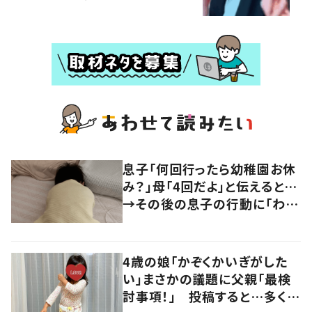
息子「何回行ったら幼稚園お休
み？」母「4回だよ」と伝えると…
→その後の息子の行動に「わか
るよその気持ち」「うちの子も！」
の声
4歳の娘「かぞくかいぎがした
い」まさかの議題に父親「最検
討事項！」 投稿すると…多くの