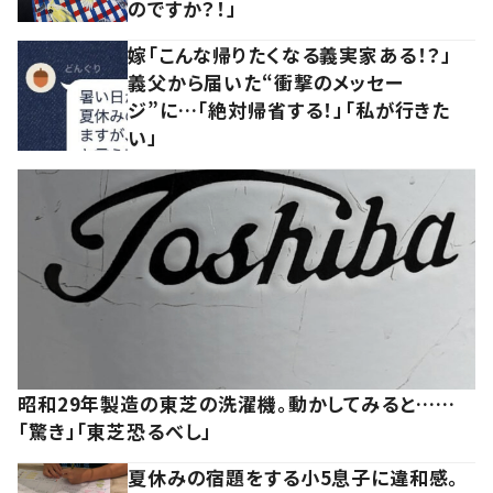
のですか？！」
嫁「こんな帰りたくなる義実家ある！？」
義父から届いた“衝撃のメッセー
ジ”に…「絶対帰省する！」「私が行きた
い」
昭和29年製造の東芝の洗濯機。動かしてみると……
「驚き」「東芝恐るべし」
夏休みの宿題をする小5息子に違和感。