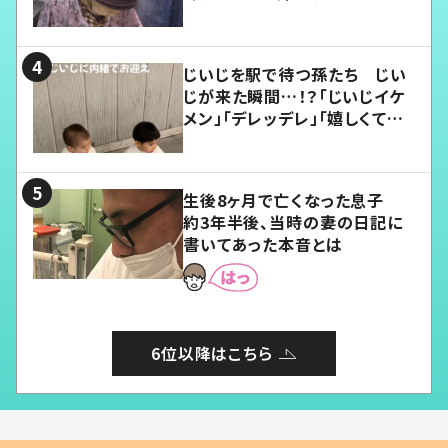
じいじを駅で待つ孫たち じい
じが来た瞬間…！？「じいじイケ
メン」「デレッデレ」「嬉しくて可
愛くてたまらない」「幸せになれ
る」
生後8ヶ月で亡くなった息子
約3年半後、当時の妻の日記に
書いてあった本音とは
6位以降はこちら