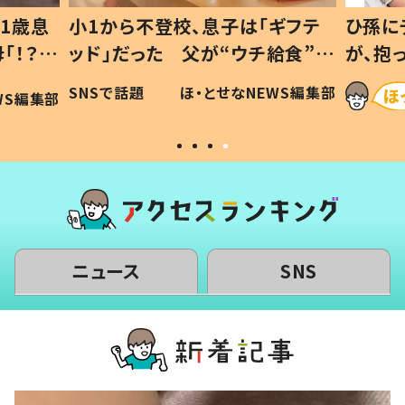
1歳息
小1から不登校、息子は「ギフテ
ひ孫に
「！？」
ッド」だった 父が“ウチ給食”を
が、抱
に「可愛
作り続ける理由とは #令和の親
「涙が
SNSで話題
ほ・とせなNEWS編集部
WS編集部
#令和の子
い」
ニュース
SNS