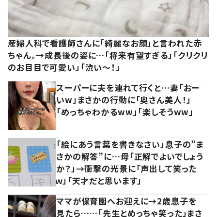
産婦人科で看護師さんに「綺麗なお顔」と言われた赤
ちゃん。→成長後の姿に…「将来有望すぎる」「クリクリ
のお目目で可愛い」「渋い～！」
スーパーに夫を連れて行くと…妻「おー
いw」まさかの行動に「奥さん美人！」
「めっちゃわかるww」「楽しそうww」
「絵にあう言葉を書きなさい」息子の”ま
さかの解答”に…母「正解でよいでしょう
か？」→衝撃の光景に「声出して笑った
ｗ」「天才だと思います」
ママが保育園へお迎えに→2歳息子を
見たら……「先生とめっちゃ笑った」まさ