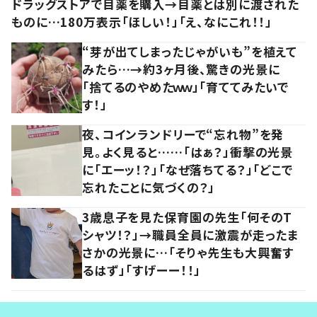
ドラッグストアで目薬を購入→目薬とは別に渡された
ものに…180万表示「ほしい！」「え、なにこれ！！」
“芽が出てしまったじゃがいも”を植えて
みたら…→約3ヶ月後、驚きの光景に
「捨てるのやめたｗｗ」「育ててみたいで
す！」
夜、コインランドリーで“忘れ物”を発
見。よく見ると……「はぁ？」衝撃の光景
に「エーッ！？」「なぜ落ちてる？」「どこで
忘れたことに気づくの？」
3歳息子を見た保育園の先生「何そのT
シャツ！？」→職員全員に激震が走ったま
さかの光景に…「そりゃ先生も大興奮す
るはず」「すげーー！！」