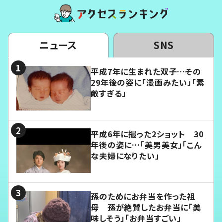
ニュース
SNS
平成7年に生まれた双子…その
29年後の姿に「漫画みたい」「素
敵すぎる」
平成6年に撮った2ショット 30
年後の姿に…「美男美女」「こん
な夫婦になりたい」
孫のためにお弁当を作った祖
母 孫が絶賛したお弁当に「美
味しそう」「お弁当すごい」