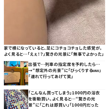
家で横になっていると、足にコチョコチョした感覚が。
よく見ると…「えぇ！？」驚きの光景に「無事でよかった」
出張で…列車の指定席を予約したら…
→“想定外の光景”に「びっくりするｗｗ」
「連れて行ってあげて笑」
「こんなん買ってしまう」1000円の浴衣
を衝動買い。よく見ると…“驚きの光
景”に「これは即買い」「1000円だった