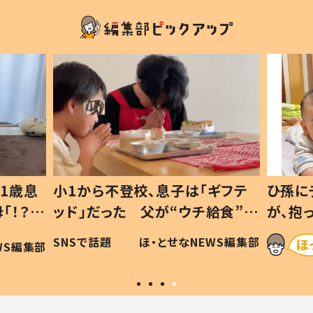
1歳息
小1から不登校、息子は「ギフテ
ひ孫に
「！？」
ッド」だった 父が“ウチ給食”を
が、抱
に「可愛
作り続ける理由とは #令和の親
「涙が
SNSで話題
ほ・とせなNEWS編集部
WS編集部
#令和の子
い」