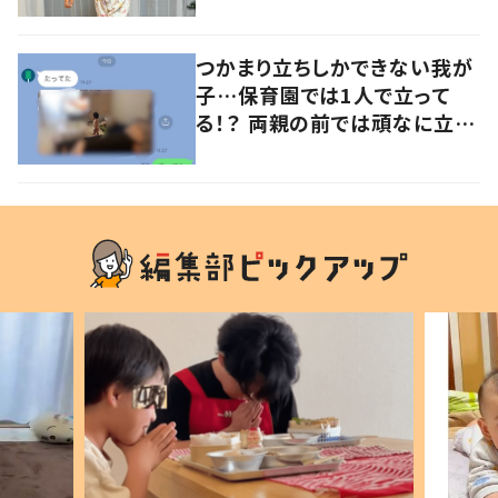
意見が寄せられる！
つかまり立ちしかできない我が
子…保育園では1人で立って
る！？ 両親の前では頑なに立た
ない1歳児が可愛すぎる…！