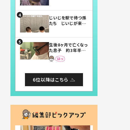
賛したお弁当に「美
味しそう」「お弁当す
ごい」
じいじを駅で待つ孫
たち じいじが来た
瞬間…！？「じいじイ
ケメン」「デレッデレ」
「嬉しくて可愛くてた
生後8ヶ月で亡くなっ
まらない」「幸せにな
た息子 約3年半
れる」
後、当時の妻の日記
に書いてあった本音
とは
6位以降はこちら