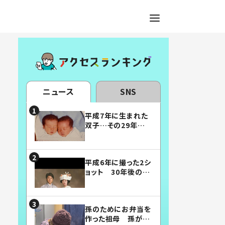
ニュース
SNS
平成7年に生まれた
双子…その29年後
の姿に「漫画みたい」
「素敵すぎる」
平成6年に撮った2シ
ョット 30年後の姿
に…「美男美女」「こ
んな夫婦になりた
い」
孫のためにお弁当を
作った祖母 孫が絶