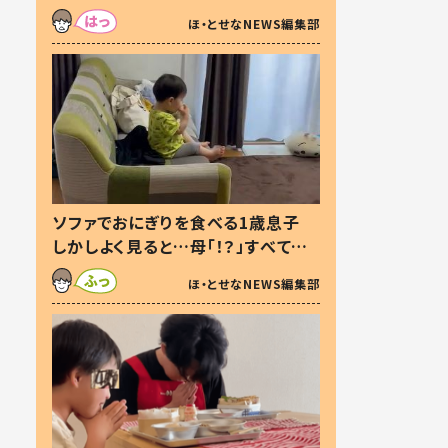
た本音とは
ほ・とせなNEWS編集部
ソファでおにぎりを食べる1歳息子
しかしよく見ると…母「！？」すべてを
察した母の投稿に「可愛いから許
ほ・とせなNEWS編集部
す！」「現行犯〜」