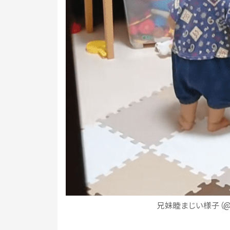
兄妹睦まじい様子（@go