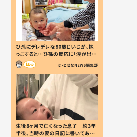
ひ孫にデレデレな80歳じいじが、抱
っこすると…ひ孫の反応に「涙が出ま
した」「可愛くて仕方ない」
ほ・とせなNEWS編集部
生後8ヶ月で亡くなった息子 約3年
半後、当時の妻の日記に書いてあっ