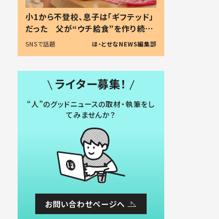
小1から不登校、息子は「ギフテッド」
だった 父が“ウチ給食”を作り続け
る理由とは #令和の親 #令和の子
SNSで話題
ほ・とせなNEWS編集部
ライター募集！
“人”のグッドニュースの取材・執筆をし
てみませんか？
お問い合わせページへ