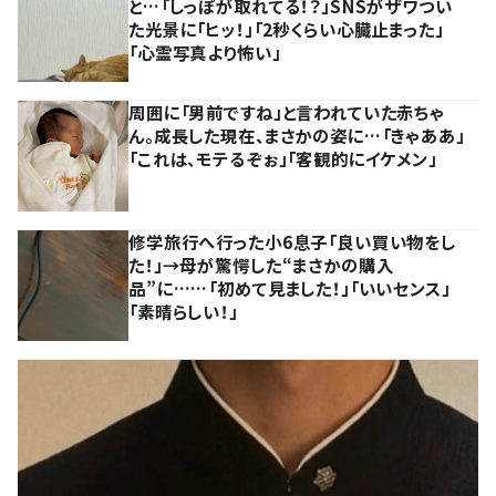
と…「しっぽが取れてる！？」SNSがザワつい
た光景に「ヒッ！」「2秒くらい心臓止まった」
「心霊写真より怖い」
周囲に「男前ですね」と言われていた赤ちゃ
ん。成長した現在、まさかの姿に…「きゃああ」
「これは、モテるぞぉ」「客観的にイケメン」
修学旅行へ行った小6息子「良い買い物をし
た！」→母が驚愕した“まさかの購入
品”に……「初めて見ました！」「いいセンス」
「素晴らしい！」