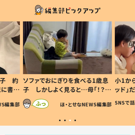
息子 約
ソファでおにぎりを食べる1歳息
小1か
記に書い
子 しかしよく見ると…母「！？」
ッド」
すべてを察した母の投稿に「可愛
作り続
SNSで
WS編集部
ほ・とせなNEWS編集部
いから許す！」「現行犯〜」
#令和