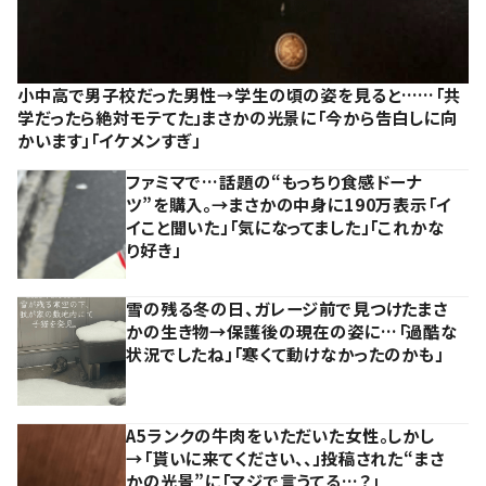
小中高で男子校だった男性→学生の頃の姿を見ると……「共
学だったら絶対モテてた」まさかの光景に「今から告白しに向
かいます」「イケメンすぎ」
ファミマで…話題の“もっちり食感ドーナ
ツ”を購入。→まさかの中身に190万表示「イ
イこと聞いた」「気になってました」「これかな
り好き」
雪の残る冬の日、ガレージ前で見つけたまさ
かの生き物→保護後の現在の姿に…「過酷な
状況でしたね」「寒くて動けなかったのかも」
A5ランクの牛肉をいただいた女性。しかし
→「貰いに来てください、、」投稿された“まさ
かの光景”に「マジで言うてる…？」