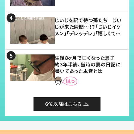
じいじを駅で待つ孫たち じい
じが来た瞬間…！？「じいじイケ
メン」「デレッデレ」「嬉しくて可
愛くてたまらない」「幸せになれ
る」
生後8ヶ月で亡くなった息子
約3年半後、当時の妻の日記に
書いてあった本音とは
6位以降はこちら