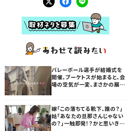
バレーボール選手が結婚式を
開催。ブーケトスが始まると、会
場の空気が一変、まさかの展開
に……！？「すごい惹かれまし
た！」「カッコいい」「ビックリ」
嫁「この落ちてる靴下、誰の？」
姑「あなたの旦那さんじゃない
の？」一触即発！？かと思いき
や…持ち主が判明し「声だして