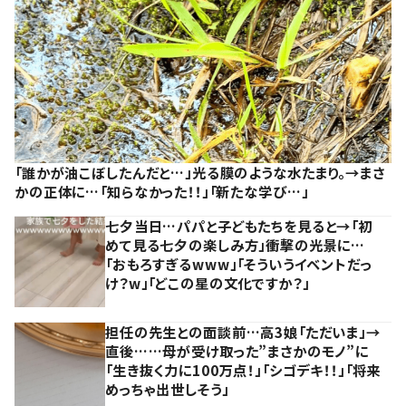
「誰かが油こぼしたんだと…」光る膜のような水たまり。→まさ
かの正体に…「知らなかった！！」「新たな学び…」
七夕当日…パパと子どもたちを見ると→「初
めて見る七夕の楽しみ方」衝撃の光景に…
「おもろすぎるwww」「そういうイベントだっ
け？w」「どこの星の文化ですか？」
担任の先生との面談前…高3娘「ただいま」→
直後……母が受け取った”まさかのモノ”に
「生き抜く力に100万点！」「シゴデキ！！」「将来
めっちゃ出世しそう」