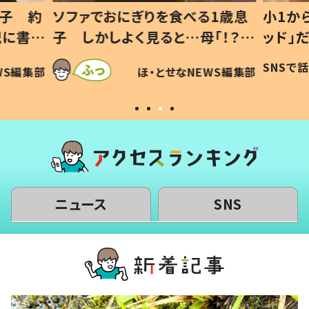
息子 約
ソファでおにぎりを食べる1歳息
小1か
記に書い
子 しかしよく見ると…母「！？」
ッド」
すべてを察した母の投稿に「可愛
作り続
SNSで
WS編集部
ほ・とせなNEWS編集部
いから許す！」「現行犯〜」
#令和
ニュース
SNS