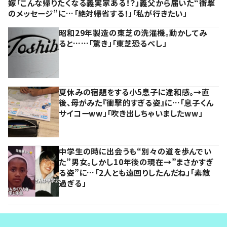
嫁「こんな帰りたくなる義実家ある！？」義父から届いた“衝撃
のメッセージ”に…「絶対帰省する！」「私が行きたい」
昭和29年製造の東芝の洗濯機。動かしてみ
ると……「驚き」「東芝恐るべし」
夏休みの宿題をする小5息子に違和感。→直
後、母がみた『衝撃的すぎる姿』に…「息子くん
サイコーww」「吹き出しちゃいましたww」
中学生の時に出会うも“別々の道を歩んでい
た”男女。しかし10年後の現在→”まさかすぎ
る姿”に…「2人とも遠回りしたんだね」「素敵
過ぎる」