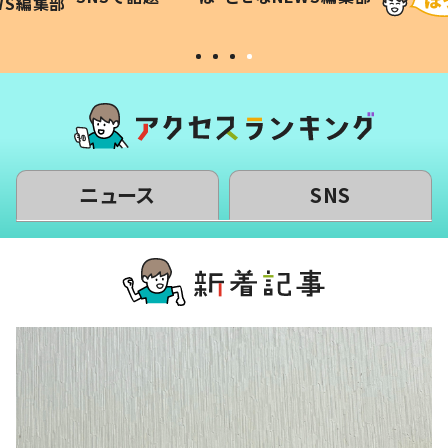
WS編集部
#令和の子
い」
ニュース
SNS