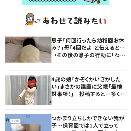
息子「何回行ったら幼稚園お休
み？」母「4回だよ」と伝えると…
→その後の息子の行動に「わか
るよその気持ち」「うちの子も！」
の声
4歳の娘「かぞくかいぎがした
い」まさかの議題に父親「最検
討事項！」 投稿すると…多くの
意見が寄せられる！
つかまり立ちしかできない我が
子…保育園では1人で立って