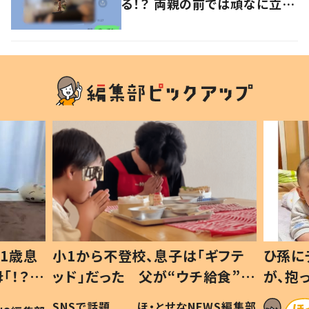
る！？ 両親の前では頑なに立た
ない1歳児が可愛すぎる…！
1歳息
小1から不登校、息子は「ギフテ
ひ孫に
「！？」
ッド」だった 父が“ウチ給食”を
が、抱
に「可愛
作り続ける理由とは #令和の親
「涙が
SNSで話題
ほ・とせなNEWS編集部