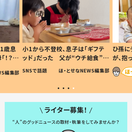
1歳息
小1から不登校、息子は「ギフテ
ひ孫に
「！？」
ッド」だった 父が“ウチ給食”を
が、抱
に「可愛
作り続ける理由とは #令和の親
「涙が
SNSで話題
ほ・とせなNEWS編集部
WS編集部
#令和の子
い」
ライター募集！
“人”のグッドニュースの取材・執筆をしてみませんか？