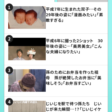
平成7年に生まれた双子…その
29年後の姿に「漫画みたい」「素
敵すぎる」
平成6年に撮った2ショット 30
年後の姿に…「美男美女」「こん
な夫婦になりたい」
孫のためにお弁当を作った祖
母 孫が絶賛したお弁当に「美
味しそう」「お弁当すごい」
じいじを駅で待つ孫たち じい
じが来た瞬間…！？「じいじイケ