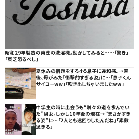
昭和29年製造の東芝の洗濯機。動かしてみると……「驚き」
「東芝恐るべし」
夏休みの宿題をする小5息子に違和感。→直
後、母がみた『衝撃的すぎる姿』に…「息子くん
サイコーww」「吹き出しちゃいましたww」
中学生の時に出会うも“別々の道を歩んでい
た”男女。しかし10年後の現在→”まさかすぎ
る姿”に…「2人とも遠回りしたんだね」「素敵
過ぎる」