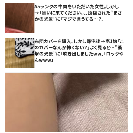
A5ランクの牛肉をいただいた女性。しかし
→「貰いに来てください、、」投稿された“まさ
かの光景”に「マジで言うてる…？」
布団カバーを購入。しかし帰宅後→高1娘「こ
のカバーなんか怖くない？」よく見ると…”衝
撃の光景”に「吹き出しましたww」「ロックや
んwww」