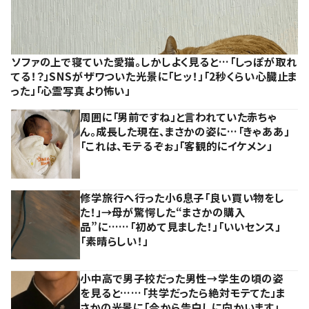
ソファの上で寝ていた愛猫。しかしよく見ると…「しっぽが取れ
てる！？」SNSがザワついた光景に「ヒッ！」「2秒くらい心臓止ま
った」「心霊写真より怖い」
周囲に「男前ですね」と言われていた赤ちゃ
ん。成長した現在、まさかの姿に…「きゃああ」
「これは、モテるぞぉ」「客観的にイケメン」
修学旅行へ行った小6息子「良い買い物をし
た！」→母が驚愕した“まさかの購入
品”に……「初めて見ました！」「いいセンス」
「素晴らしい！」
小中高で男子校だった男性→学生の頃の姿
を見ると……「共学だったら絶対モテてた」ま
さかの光景に「今から告白しに向かいます」