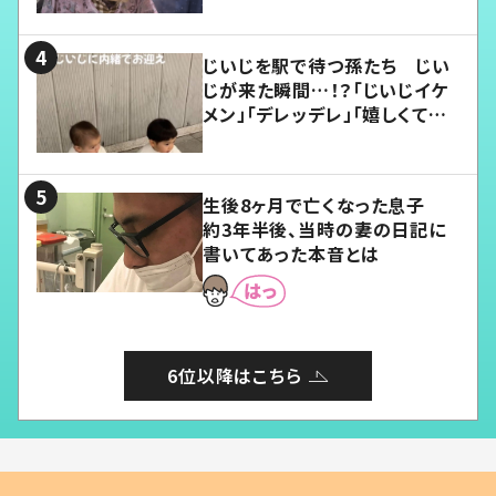
じいじを駅で待つ孫たち じい
じが来た瞬間…！？「じいじイケ
メン」「デレッデレ」「嬉しくて可
愛くてたまらない」「幸せになれ
る」
生後8ヶ月で亡くなった息子
約3年半後、当時の妻の日記に
書いてあった本音とは
6位以降はこちら