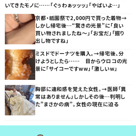
いてきたモノに……「ぐぅわぁッッッ」「やばいよ…」
京都・祇園祭で2,000円で買った着物→
しかし帰宅後…“驚きの光景”に「良い
買い物されましたね～」「お宝だ」「掘り
出し物ですね」
ミスドでドーナツを購入。→帰宅後、分
けようとしたら…… 目からウロコの光
景に「サイコーですww」「激しいw」
胸部に違和感を覚えた女性。→医師「異
常はありません」しかしその後…判明し
た”まさかの病”。女性の現在に迫る