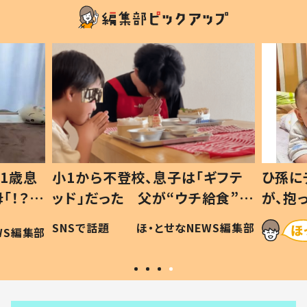
1歳息
小1から不登校、息子は「ギフテ
ひ孫に
「！？」
ッド」だった 父が“ウチ給食”を
が、抱
に「可愛
作り続ける理由とは #令和の親
「涙が
SNSで話題
ほ・とせなNEWS編集部
WS編集部
#令和の子
い」