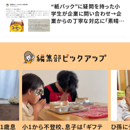
“紙パック”に疑問を持った小
学生が企業に問い合わせ→企
業からの丁寧な対応に「素晴ら
しい」の声
1歳息
小1から不登校、息子は「ギフテ
ひ孫に