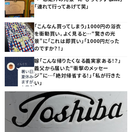
「連れて行ってあげて笑」
「こんなん買ってしまう」1000円の浴衣
を衝動買い。よく見ると…“驚きの光
景”に「これは即買い」「1000円だった
のですか？！」
嫁「こんな帰りたくなる義実家ある！？」
義父から届いた“衝撃のメッセー
ジ”に…「絶対帰省する！」「私が行きた
い」