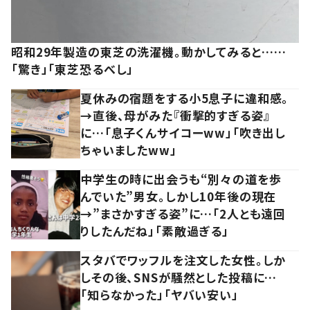
昭和29年製造の東芝の洗濯機。動かしてみると……
「驚き」「東芝恐るべし」
夏休みの宿題をする小5息子に違和感。
→直後、母がみた『衝撃的すぎる姿』
に…「息子くんサイコーww」「吹き出し
ちゃいましたww」
中学生の時に出会うも“別々の道を歩
んでいた”男女。しかし10年後の現在
→”まさかすぎる姿”に…「2人とも遠回
りしたんだね」「素敵過ぎる」
スタバでワッフルを注文した女性。しか
しその後、SNSが騒然とした投稿に…
「知らなかった」「ヤバい安い」