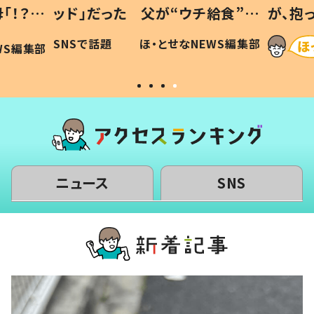
「！？」
ッド」だった 父が“ウチ給食”を
が、抱
に「可愛
作り続ける理由とは #令和の親
「涙が
SNSで話題
ほ・とせなNEWS編集部
WS編集部
#令和の子
い」
ニュース
SNS