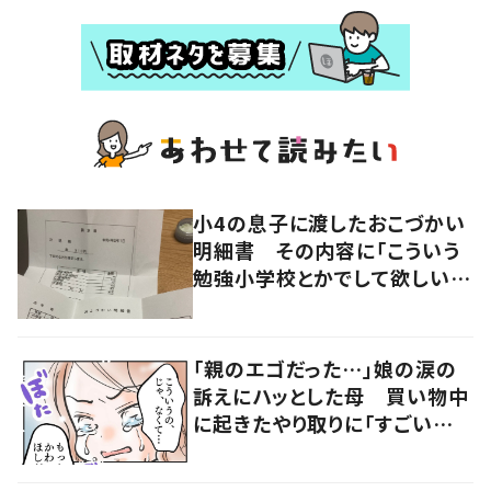
小4の息子に渡したおこづかい
明細書 その内容に「こういう
勉強小学校とかでして欲しい」
「社会勉強になりますね」の声
「親のエゴだった…」娘の涙の
訴えにハッとした母 買い物中
に起きたやり取りに「すごい分
かる」「改めて気付かされた」