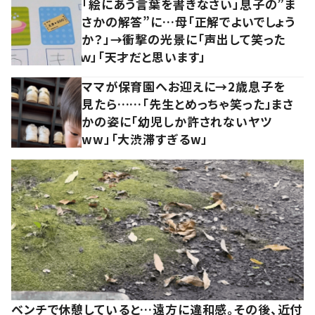
「絵にあう言葉を書きなさい」息子の”ま
さかの解答”に…母「正解でよいでしょう
か？」→衝撃の光景に「声出して笑った
ｗ」「天才だと思います」
ママが保育園へお迎えに→2歳息子を
見たら……「先生とめっちゃ笑った」まさ
かの姿に「幼児しか許されないヤツ
ww」「大渋滞すぎるw」
ベンチで休憩していると…遠方に違和感。その後、近付