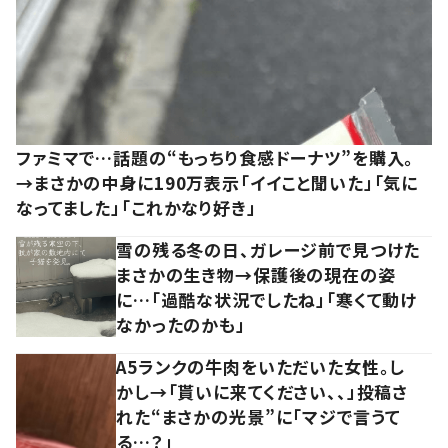
ファミマで…話題の“もっちり食感ドーナツ”を購入。
→まさかの中身に190万表示「イイこと聞いた」「気に
なってました」「これかなり好き」
雪の残る冬の日、ガレージ前で見つけた
まさかの生き物→保護後の現在の姿
に…「過酷な状況でしたね」「寒くて動け
なかったのかも」
A5ランクの牛肉をいただいた女性。し
かし→「貰いに来てください、、」投稿さ
れた“まさかの光景”に「マジで言うて
る…？」