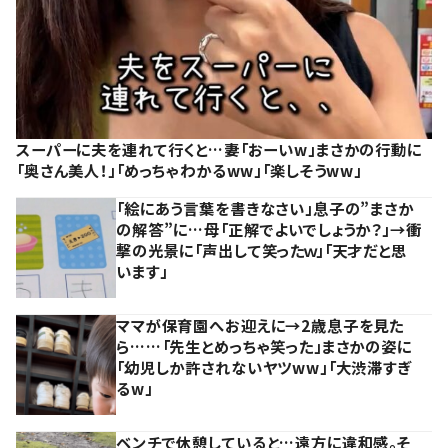
スーパーに夫を連れて行くと…妻「おーいw」まさかの行動に
「奥さん美人！」「めっちゃわかるww」「楽しそうww」
「絵にあう言葉を書きなさい」息子の”まさか
の解答”に…母「正解でよいでしょうか？」→衝
撃の光景に「声出して笑ったｗ」「天才だと思
います」
ママが保育園へお迎えに→2歳息子を見た
ら……「先生とめっちゃ笑った」まさかの姿に
「幼児しか許されないヤツww」「大渋滞すぎ
るw」
ベンチで休憩していると…遠方に違和感。そ