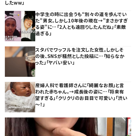
したww」
中学生の時に出会うも“別々の道を歩んでい
た”男女。しかし10年後の現在→”まさかすぎ
る姿”に…「2人とも遠回りしたんだね」「素敵
過ぎる」
スタバでワッフルを注文した女性。しかしそ
の後、SNSが騒然とした投稿に…「知らなか
った」「ヤバい安い」
産婦人科で看護師さんに「綺麗なお顔」と言
われた赤ちゃん。→成長後の姿に…「将来有
望すぎる」「クリクリのお目目で可愛い」「渋い
～！」