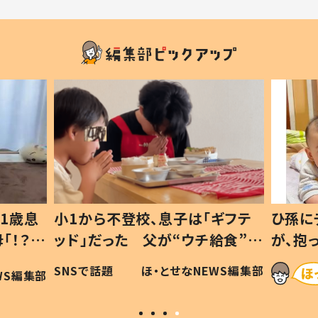
1歳息
小1から不登校、息子は「ギフテ
ひ孫に
「！？」
ッド」だった 父が“ウチ給食”を
が、抱
に「可愛
作り続ける理由とは #令和の親
「涙が
SNSで話題
ほ・とせなNEWS編集部
WS編集部
#令和の子
い」