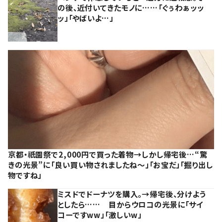
の後、近付いてきたモノに……「ぐぅわぁッッ
ッ」「やばいよ…」
京都・祇園祭で2,000円で買った着物→しかし帰宅後…“驚
きの光景”に「良い買い物されましたね～」「お宝だ」「掘り出し
物ですね」
ミスドでドーナツを購入。→帰宅後、分けよう
としたら…… 目からウロコの光景に「サイ
コーですww」「激しいw」