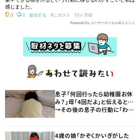
息子「何回行ったら幼稚園お休
み？」母「4回だよ」と伝えると…
→その後の息子の行動に「わか
るよその気持ち」「うちの子も！」
の声
4歳の娘「かぞくかいぎがした