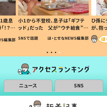
1歳息
小1から不登校、息子は「ギフテ
ひ孫に
「！？」
ッド」だった 父が“ウチ給食”を
が、抱
に「可愛
作り続ける理由とは #令和の親
「涙が
SNSで話題
ほ・とせなNEWS編集部
WS編集部
#令和の子
い」
ニュース
SNS