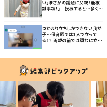
い」まさかの議題に父親「最検
討事項！」 投稿すると…多くの
意見が寄せられる！
つかまり立ちしかできない我が
子…保育園では1人で立って
る！？ 両親の前では頑なに立た
ない1歳児が可愛すぎる…！