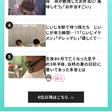
母 孫が絶賛したお弁当に「美
味しそう」「お弁当すごい」
じいじを駅で待つ孫たち じい
じが来た瞬間…！？「じいじイケ
メン」「デレッデレ」「嬉しくて可
愛くてたまらない」「幸せになれ
る」
生後8ヶ月で亡くなった息子
約3年半後、当時の妻の日記に
書いてあった本音とは
6位以降はこちら