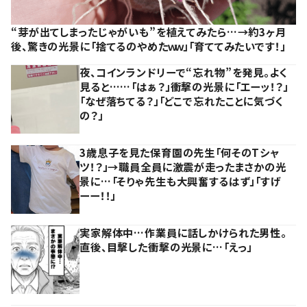
“芽が出てしまったじゃがいも”を植えてみたら…→約3ヶ月
後、驚きの光景に「捨てるのやめたｗｗ」「育ててみたいです！」
夜、コインランドリーで“忘れ物”を発見。よく
見ると……「はぁ？」衝撃の光景に「エーッ！？」
「なぜ落ちてる？」「どこで忘れたことに気づく
の？」
3歳息子を見た保育園の先生「何そのTシャ
ツ！？」→職員全員に激震が走ったまさかの光
景に…「そりゃ先生も大興奮するはず」「すげ
ーー！！」
実家解体中…作業員に話しかけられた男性。
直後、目撃した衝撃の光景に…「えっ」