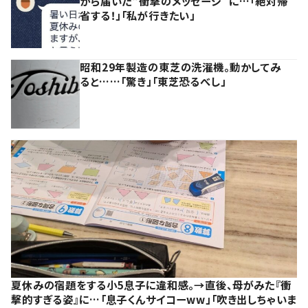
から届いた“衝撃のメッセージ”に…「絶対帰
省する！」「私が行きたい」
昭和29年製造の東芝の洗濯機。動かしてみ
ると……「驚き」「東芝恐るべし」
夏休みの宿題をする小5息子に違和感。→直後、母がみた『衝
撃的すぎる姿』に…「息子くんサイコーww」「吹き出しちゃいま