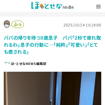
2025/10/14 (火)9:00
パパの帰りを待つ3歳息子 パパ「2秒で疲れ取
れるわ」息子の行動に…「純粋」「可愛い」「とて
も癒される」
ほ・とせなNEWS編集部