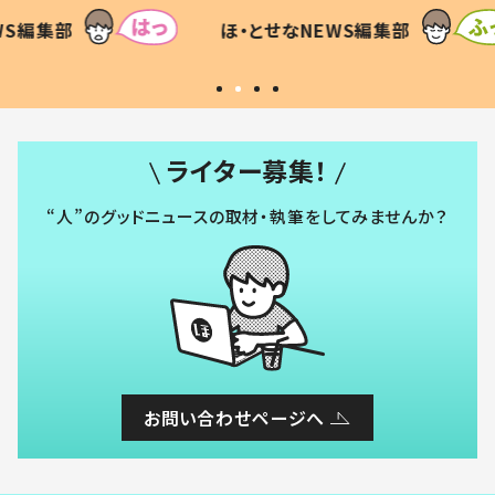
て仕方な
てあった本音とは
すべて
WS編集部
ほ・とせなNEWS編集部
いから
ライター募集！
“人”のグッドニュースの取材・執筆をしてみませんか？
お問い合わせページへ