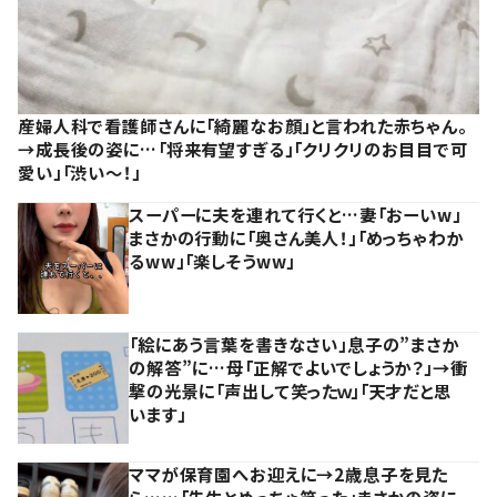
産婦人科で看護師さんに「綺麗なお顔」と言われた赤ちゃん。
→成長後の姿に…「将来有望すぎる」「クリクリのお目目で可
愛い」「渋い～！」
スーパーに夫を連れて行くと…妻「おーいw」
まさかの行動に「奥さん美人！」「めっちゃわか
るww」「楽しそうww」
「絵にあう言葉を書きなさい」息子の”まさか
の解答”に…母「正解でよいでしょうか？」→衝
撃の光景に「声出して笑ったｗ」「天才だと思
います」
ママが保育園へお迎えに→2歳息子を見た
ら……「先生とめっちゃ笑った」まさかの姿に