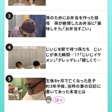
孫のためにお弁当を作った祖
母 孫が絶賛したお弁当に「美
味しそう」「お弁当すごい」
じいじを駅で待つ孫たち じい
じが来た瞬間…！？「じいじイケ
メン」「デレッデレ」「嬉しくて可
愛くてたまらない」「幸せになれ
る」
生後8ヶ月で亡くなった息子
約3年半後、当時の妻の日記に
書いてあった本音とは