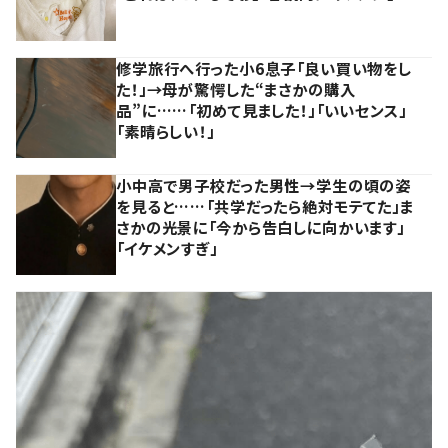
修学旅行へ行った小6息子「良い買い物をし
た！」→母が驚愕した“まさかの購入
品”に……「初めて見ました！」「いいセンス」
「素晴らしい！」
小中高で男子校だった男性→学生の頃の姿
を見ると……「共学だったら絶対モテてた」ま
さかの光景に「今から告白しに向かいます」
「イケメンすぎ」