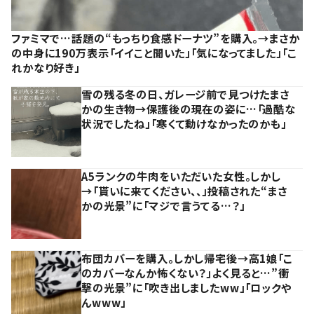
ファミマで…話題の“もっちり食感ドーナツ”を購入。→まさか
の中身に190万表示「イイこと聞いた」「気になってました」「こ
れかなり好き」
雪の残る冬の日、ガレージ前で見つけたまさ
かの生き物→保護後の現在の姿に…「過酷な
状況でしたね」「寒くて動けなかったのかも」
A5ランクの牛肉をいただいた女性。しかし
→「貰いに来てください、、」投稿された“まさ
かの光景”に「マジで言うてる…？」
布団カバーを購入。しかし帰宅後→高1娘「こ
のカバーなんか怖くない？」よく見ると…”衝
撃の光景”に「吹き出しましたww」「ロックや
んwww」