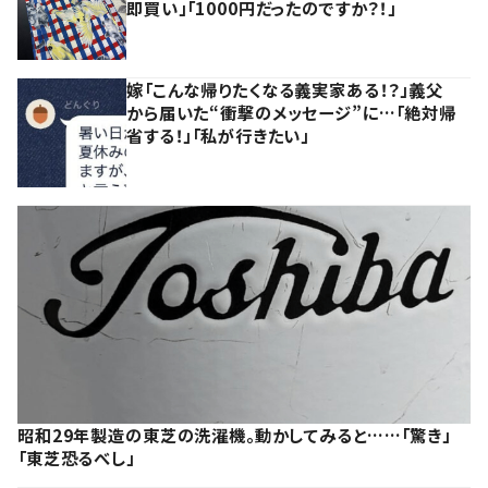
即買い」「1000円だったのですか？！」
嫁「こんな帰りたくなる義実家ある！？」義父
から届いた“衝撃のメッセージ”に…「絶対帰
省する！」「私が行きたい」
昭和29年製造の東芝の洗濯機。動かしてみると……「驚き」
「東芝恐るべし」