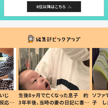
6位以降はこちら
いじ
生後8ヶ月で亡くなった息子 約
ソファ
の反応に
3年半後、当時の妻の日記に書い
子 し