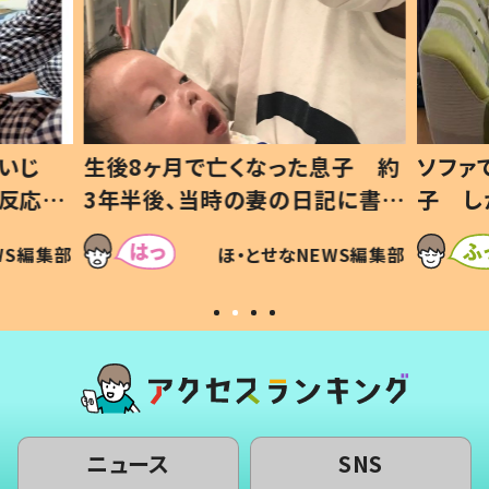
生後8ヶ月で亡くなった息子 約
ソファでおにぎ
3年半後、当時の妻の日記に書い
子 しかしよく
てあった本音とは
すべてを察し
ほ・とせなNEWS編集部
いから許す！」
ニュース
SNS