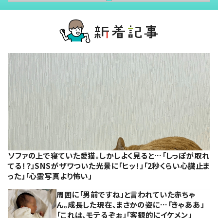
ソファの上で寝ていた愛猫。しかしよく見ると…「しっぽが取れ
てる！？」SNSがザワついた光景に「ヒッ！」「2秒くらい心臓止ま
った」「心霊写真より怖い」
周囲に「男前ですね」と言われていた赤ちゃ
ん。成長した現在、まさかの姿に…「きゃああ」
「これは、モテるぞぉ」「客観的にイケメン」