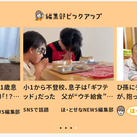
1歳息
小1から不登校、息子は「ギフテ
ひ孫に
「！？」
ッド」だった 父が“ウチ給食”を
が、抱
に「可愛
作り続ける理由とは #令和の親
「涙が
SNSで話題
ほ・とせなNEWS編集部
WS編集部
#令和の子
い」