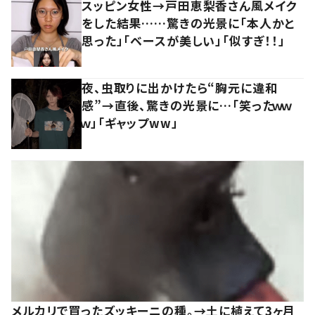
スッピン女性→戸田恵梨香さん風メイク
をした結果……驚きの光景に「本人かと
思った」「ベースが美しい」「似すぎ！！」
夜、虫取りに出かけたら“胸元に違和
感”→直後、驚きの光景に…「笑ったｗｗ
ｗ」「ギャップww」
メルカリで買ったズッキーニの種。→土に植えて3ヶ月