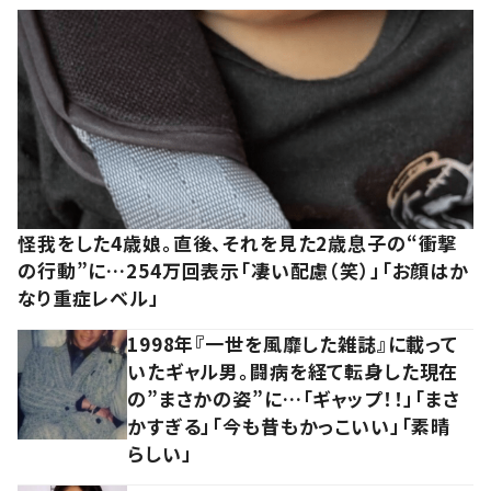
怪我をした4歳娘。直後、それを見た2歳息子の“衝撃
の行動”に…254万回表示「凄い配慮（笑）」「お顔はか
なり重症レベル」
1998年『一世を風靡した雑誌』に載って
いたギャル男。闘病を経て転身した現在
の”まさかの姿”に…「ギャップ！！」「まさ
かすぎる」「今も昔もかっこいい」「素晴
らしい」