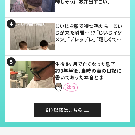
味しそう」「お弁当すごい」
じいじを駅で待つ孫たち じい
じが来た瞬間…！？「じいじイケ
メン」「デレッデレ」「嬉しくて可
愛くてたまらない」「幸せになれ
る」
生後8ヶ月で亡くなった息子
約3年半後、当時の妻の日記に
書いてあった本音とは
6位以降はこちら