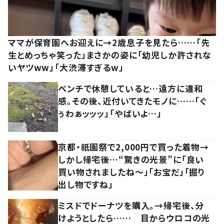
ママが保育園へお迎えに→2歳息子を見たら……「先
生とめっちゃ笑った」まさかの姿に「幼児しか許されな
いヤツww」「大渋滞すぎるw」
ベンチで休憩していると…遠方に違和
感。その後、近付いてきたモノに……「ぐ
ぅわぁッッッ」「やばいよ…」
京都・祇園祭で2,000円で買った着物→
しかし帰宅後…“驚きの光景”に「良い
買い物されましたね～」「お宝だ」「掘り
出し物ですね」
ミスドでドーナツを購入。→帰宅後、分
けようとしたら…… 目からウロコの光