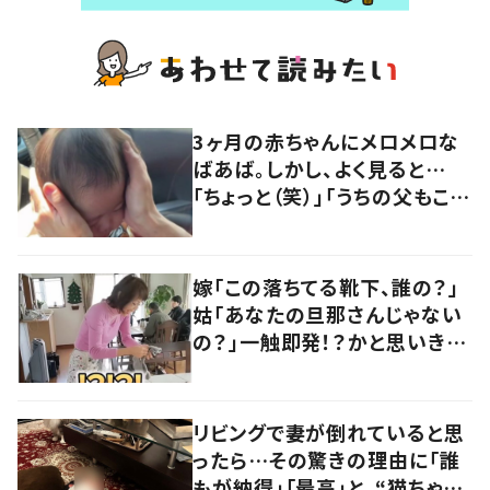
3ヶ月の赤ちゃんにメロメロな
ばあば。しかし、よく見ると…
「ちょっと（笑）」「うちの父もこう
なってますww」「赤ちゃんが呆
れ気味なのかわいい」
嫁「この落ちてる靴下、誰の？」
姑「あなたの旦那さんじゃない
の？」一触即発！？かと思いき
や…持ち主が判明し「声だして
大爆笑しちゃった」
リビングで妻が倒れていると思
ったら…その驚きの理由に「誰
もが納得」「最高」と、“猫ちゃん