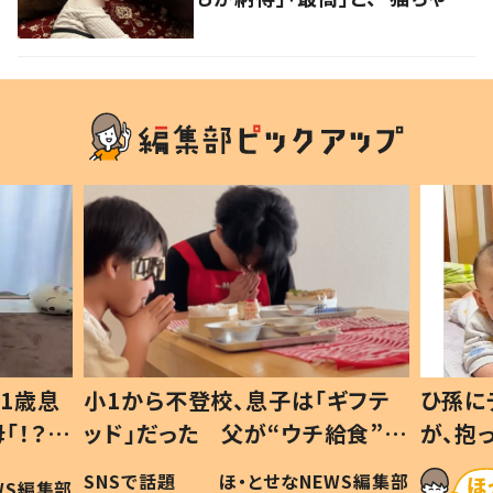
好きユーザー”からの共感集ま
る！
1歳息
小1から不登校、息子は「ギフテ
ひ孫に
「！？」
ッド」だった 父が“ウチ給食”を
が、抱
に「可愛
作り続ける理由とは #令和の親
「涙が
SNSで話題
ほ・とせなNEWS編集部
WS編集部