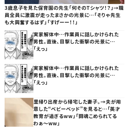
3歳息子を見た保育園の先生「何そのTシャツ！？」→職
員全員に激震が走ったまさかの光景に…「そりゃ先生
も大興奮するはず」「すげーー！！」
実家解体中…作業員に話しかけられた
男性。直後、目撃した衝撃の光景に…
「えっ」
実家解体中…作業員に話しかけられた
男性。直後、目撃した衝撃の光景に…
「えっ」
里帰り出産から帰宅した妻子。→夫が用
意した“ベビーベッド”を見ると…「英才
教育が過ぎるww」「闘魂こめられてる
わぁ～ww」