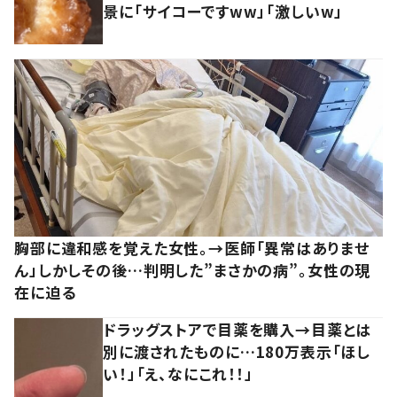
景に「サイコーですww」「激しいw」
胸部に違和感を覚えた女性。→医師「異常はありませ
ん」しかしその後…判明した”まさかの病”。女性の現
在に迫る
ドラッグストアで目薬を購入→目薬とは
別に渡されたものに…180万表示「ほし
い！」「え、なにこれ！！」