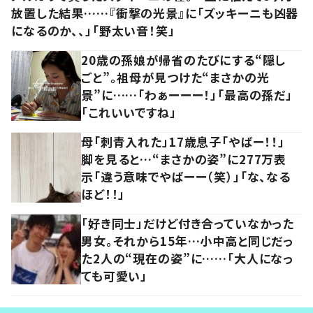
放置した結果……『衝撃の光景』に「ズッキーニも凶器
になるのか、、」「野太い音！笑」
20歳の孫娘が帰省のたびにする“隠し
ごと”。祖母が見つけた“まさかの光
景”に……「わぁーーー！」「最高の孫だ」
「これいいですね」
母「刺青入れた」17歳息子「やばー！！」
脚を見ると…“まさかの姿”に277万表
示「違う意味でやばーー（笑）」「な、なる
ほど！！」
「好き同士」だけど付き合っていなかった
男女。それから15年…小中高と同じだっ
た2人の“現在の姿”に……「大人になっ
ても可愛い」