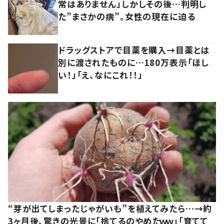
常はありません」しかしその後…判明し
た”まさかの病”。女性の現在に迫る
ドラッグストアで目薬を購入→目薬とは
別に渡されたものに…180万表示「ほし
い！」「え、なにこれ！！」
“芽が出てしまったじゃがいも”を植えてみたら…→約
3ヶ月後、驚きの光景に「捨てるのやめたｗｗ」「育てて