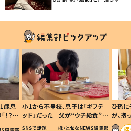
好きユーザー”からの共感集ま
る！
1歳息
小1から不登校、息子は「ギフテ
ひ孫に
「！？」
ッド」だった 父が“ウチ給食”を
が、抱
に「可愛
作り続ける理由とは #令和の親
「涙が
SNSで話題
ほ・とせなNEWS編集部
WS編集部