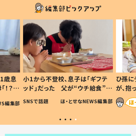
1歳息
小1から不登校、息子は「ギフテ
ひ孫に
「！？」
ッド」だった 父が“ウチ給食”を
が、抱
に「可愛
作り続ける理由とは #令和の親
「涙が
SNSで話題
ほ・とせなNEWS編集部
WS編集部
#令和の子
い」