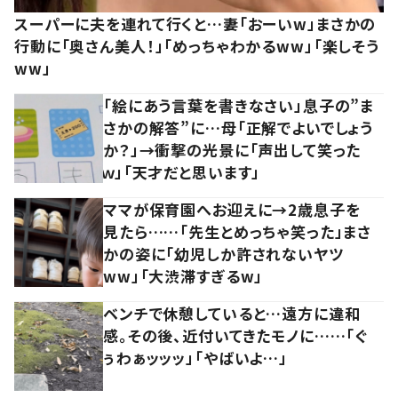
スーパーに夫を連れて行くと…妻「おーいw」まさかの
行動に「奥さん美人！」「めっちゃわかるww」「楽しそう
ww」
「絵にあう言葉を書きなさい」息子の”ま
さかの解答”に…母「正解でよいでしょう
か？」→衝撃の光景に「声出して笑った
ｗ」「天才だと思います」
ママが保育園へお迎えに→2歳息子を
見たら……「先生とめっちゃ笑った」まさ
かの姿に「幼児しか許されないヤツ
ww」「大渋滞すぎるw」
ベンチで休憩していると…遠方に違和
感。その後、近付いてきたモノに……「ぐ
ぅわぁッッッ」「やばいよ…」