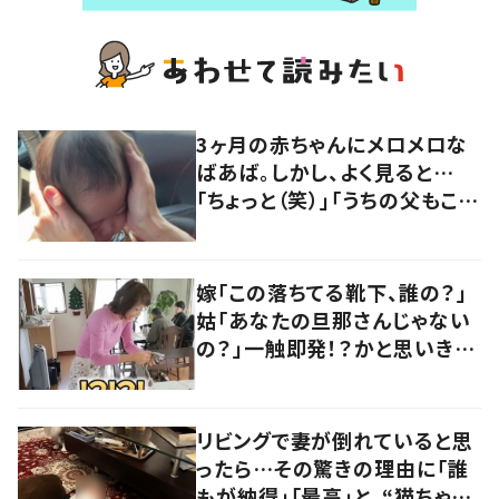
3ヶ月の赤ちゃんにメロメロな
ばあば。しかし、よく見ると…
「ちょっと（笑）」「うちの父もこう
なってますww」「赤ちゃんが呆
れ気味なのかわいい」
嫁「この落ちてる靴下、誰の？」
姑「あなたの旦那さんじゃない
の？」一触即発！？かと思いき
や…持ち主が判明し「声だして
大爆笑しちゃった」
リビングで妻が倒れていると思
ったら…その驚きの理由に「誰
もが納得」「最高」と、“猫ちゃん