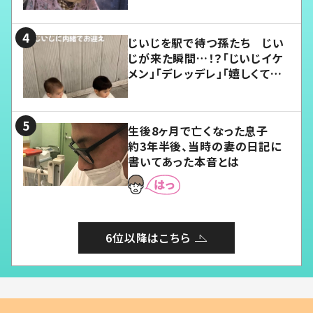
じいじを駅で待つ孫たち じい
じが来た瞬間…！？「じいじイケ
メン」「デレッデレ」「嬉しくて可
愛くてたまらない」「幸せになれ
る」
生後8ヶ月で亡くなった息子
約3年半後、当時の妻の日記に
書いてあった本音とは
6位以降はこちら