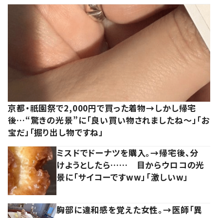
京都・祇園祭で2,000円で買った着物→しかし帰宅
後…“驚きの光景”に「良い買い物されましたね～」「お
宝だ」「掘り出し物ですね」
ミスドでドーナツを購入。→帰宅後、分
けようとしたら…… 目からウロコの光
景に「サイコーですww」「激しいw」
胸部に違和感を覚えた女性。→医師「異