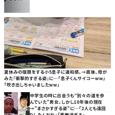
夏休みの宿題をする小5息子に違和感。→直後、母が
みた『衝撃的すぎる姿』に…「息子くんサイコーww」
「吹き出しちゃいましたww」
中学生の時に出会うも“別々の道を歩
んでいた”男女。しかし10年後の現在
→”まさかすぎる姿”に…「2人とも遠回
りしたんだね」「素敵過ぎる」