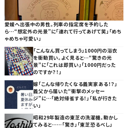
愛媛へ出張中の男性。列車の指定席を予約した
ら…“想定外の光景”に「連れて行ってあげて笑」「めち
ゃめちゃ可愛い」
「こんなん買ってしまう」1000円の浴衣
を衝動買い。よく見ると…“驚きの光
景”に「これは即買い」「1000円だった
のですか？！」
嫁「こんな帰りたくなる義実家ある！？」
義父から届いた“衝撃のメッセー
ジ”に…「絶対帰省する！」「私が行きた
い」
昭和29年製造の東芝の洗濯機。動かし
てみると……「驚き」「東芝恐るべし」