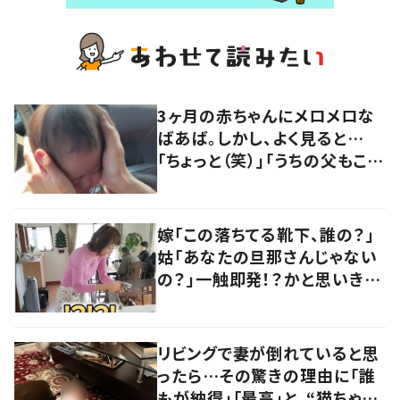
3ヶ月の赤ちゃんにメロメロな
ばあば。しかし、よく見ると…
「ちょっと（笑）」「うちの父もこう
なってますww」「赤ちゃんが呆
れ気味なのかわいい」
嫁「この落ちてる靴下、誰の？」
姑「あなたの旦那さんじゃない
の？」一触即発！？かと思いき
や…持ち主が判明し「声だして
大爆笑しちゃった」
リビングで妻が倒れていると思
ったら…その驚きの理由に「誰
もが納得」「最高」と、“猫ちゃん