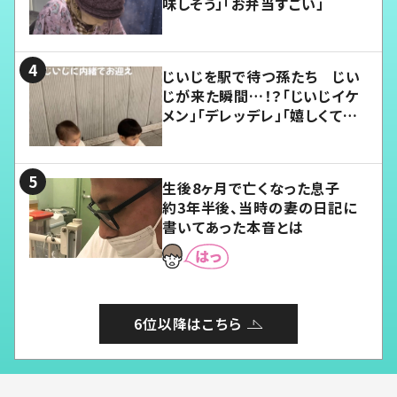
味しそう」「お弁当すごい」
じいじを駅で待つ孫たち じい
じが来た瞬間…！？「じいじイケ
メン」「デレッデレ」「嬉しくて可
愛くてたまらない」「幸せになれ
る」
生後8ヶ月で亡くなった息子
約3年半後、当時の妻の日記に
書いてあった本音とは
6位以降はこちら