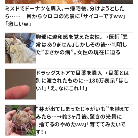
ミスドでドーナツを購入。→帰宅後、分けようとした
ら…… 目からウロコの光景に「サイコーですww」
「激しいw」
胸部に違和感を覚えた女性。→医師「異
常はありません」しかしその後…判明し
た”まさかの病”。女性の現在に迫る
ドラッグストアで目薬を購入→目薬とは
別に渡されたものに…180万表示「ほし
い！」「え、なにこれ！！」
“芽が出てしまったじゃがいも”を植えて
みたら…→約3ヶ月後、驚きの光景に
「捨てるのやめたｗｗ」「育ててみたいで
す！」