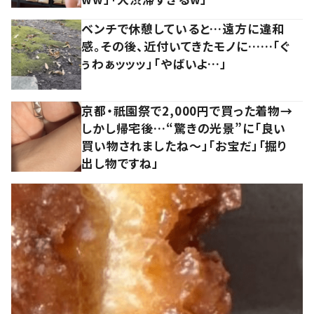
ベンチで休憩していると…遠方に違和
感。その後、近付いてきたモノに……「ぐ
ぅわぁッッッ」「やばいよ…」
京都・祇園祭で2,000円で買った着物→
しかし帰宅後…“驚きの光景”に「良い
買い物されましたね～」「お宝だ」「掘り
出し物ですね」