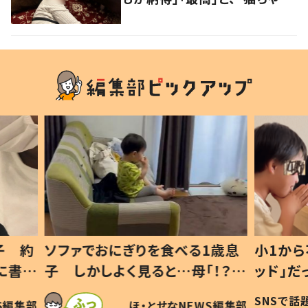
好きユーザー”からの共感集ま
る！
1歳息
小1から不登校、息子は「ギフテ
ひ孫に
「！？」
ッド」だった 父が“ウチ給食”を
が、抱
に「可愛
作り続ける理由とは #令和の親
「涙が
SNSで話題
ほ・とせなNEWS編集部
WS編集部