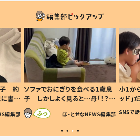
1歳息
小1から不登校、息子は「ギフテ
ひ孫に
「！？」
ッド」だった 父が“ウチ給食”を
が、抱
に「可愛
作り続ける理由とは #令和の親
「涙が
SNSで話題
ほ・とせなNEWS編集部
WS編集部
#令和の子
い」