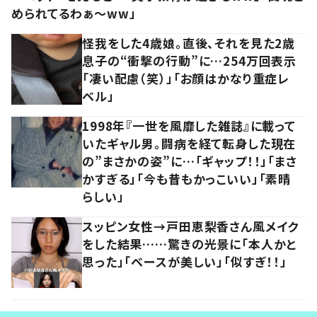
められてるわぁ～ww」
怪我をした4歳娘。直後、それを見た2歳
息子の“衝撃の行動”に…254万回表示
「凄い配慮（笑）」「お顔はかなり重症レ
ベル」
1998年『一世を風靡した雑誌』に載って
いたギャル男。闘病を経て転身した現在
の”まさかの姿”に…「ギャップ！！」「まさ
かすぎる」「今も昔もかっこいい」「素晴
らしい」
スッピン女性→戸田恵梨香さん風メイク
をした結果……驚きの光景に「本人かと
思った」「ベースが美しい」「似すぎ！！」