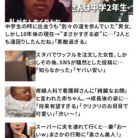
中学生の時に出会うも“別々の道を歩んでいた”男女。
しかし10年後の現在→”まさかすぎる姿”に…「2人と
も遠回りしたんだね」「素敵過ぎる」
スタバでワッフルを注文した女性。しか
しその後、SNSが騒然とした投稿に…
「知らなかった」「ヤバい安い」
産婦人科で看護師さんに「綺麗なお顔」
と言われた赤ちゃん。→成長後の姿に…
「将来有望すぎる」「クリクリのお目目で
可愛い」「渋い～！」
スーパーに夫を連れて行くと…妻「おー
いw」まさかの行動に「奥さん美人！」