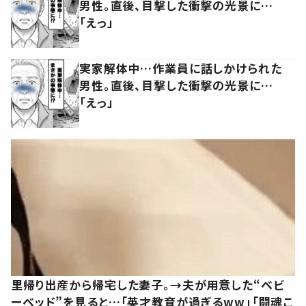
男性。直後、目撃した衝撃の光景に…
「えっ」
実家解体中…作業員に話しかけられた
男性。直後、目撃した衝撃の光景に…
「えっ」
里帰り出産から帰宅した妻子。→夫が用意した“ベビ
ーベッド”を見ると…「英才教育が過ぎるww」「闘魂こ