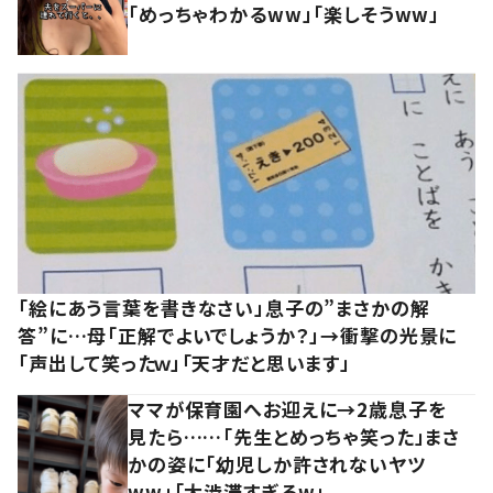
「めっちゃわかるww」「楽しそうww」
「絵にあう言葉を書きなさい」息子の”まさかの解
答”に…母「正解でよいでしょうか？」→衝撃の光景に
「声出して笑ったｗ」「天才だと思います」
ママが保育園へお迎えに→2歳息子を
見たら……「先生とめっちゃ笑った」まさ
かの姿に「幼児しか許されないヤツ
ww」「大渋滞すぎるw」