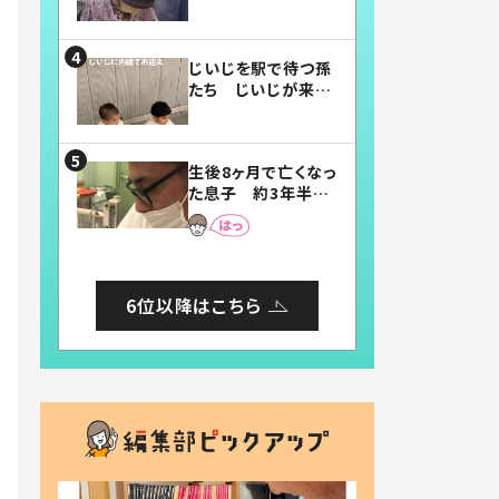
賛したお弁当に「美
味しそう」「お弁当す
ごい」
じいじを駅で待つ孫
たち じいじが来た
瞬間…！？「じいじイ
ケメン」「デレッデレ」
「嬉しくて可愛くてた
生後8ヶ月で亡くなっ
まらない」「幸せにな
た息子 約3年半
れる」
後、当時の妻の日記
に書いてあった本音
とは
6位以降はこちら