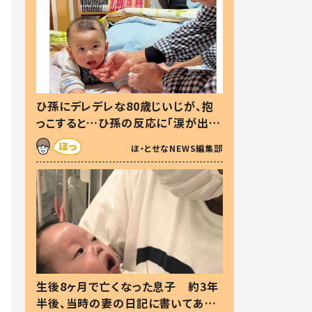
ひ孫にデレデレな80歳じいじが、抱
っこすると…ひ孫の反応に「涙が出ま
した」「可愛くて仕方ない」
ほ・とせなNEWS編集部
生後8ヶ月で亡くなった息子 約3年
半後、当時の妻の日記に書いてあっ