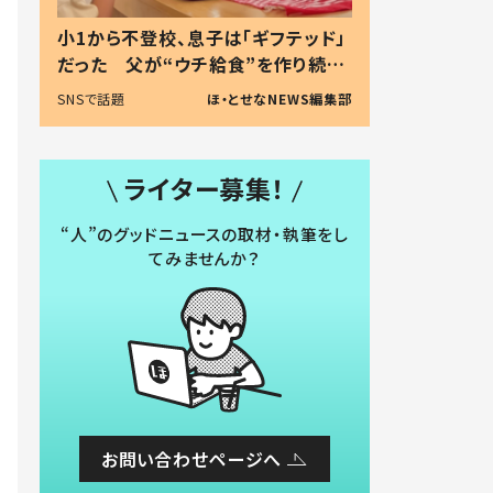
小1から不登校、息子は「ギフテッド」
だった 父が“ウチ給食”を作り続け
る理由とは #令和の親 #令和の子
SNSで話題
ほ・とせなNEWS編集部
ライター募集！
“人”のグッドニュースの取材・執筆をし
てみませんか？
お問い合わせページへ