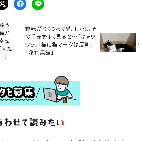
添う
寝転がりくつろぐ猫。しかし、そ
猫が
の手元をよく見ると…「キャワ
幸せ
ワっ」「猫に猫マークは反則」
「何だ
「隠れ黒猫」
…」