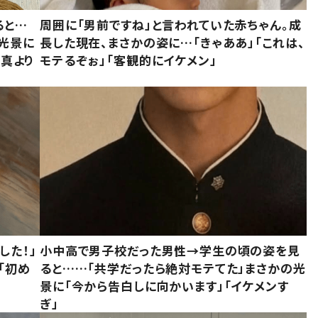
ると…
周囲に「男前ですね」と言われていた赤ちゃん。成
た光景に
長した現在、まさかの姿に…「きゃああ」「これは、
写真より
モテるぞぉ」「客観的にイケメン」
した！」
小中高で男子校だった男性→学生の頃の姿を見
「初め
ると……「共学だったら絶対モテてた」まさかの光
」
景に「今から告白しに向かいます」「イケメンす
ぎ」