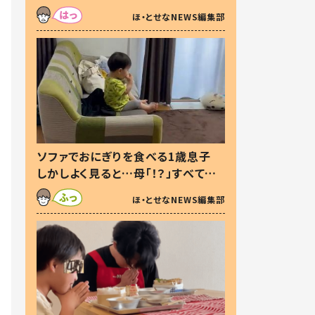
た本音とは
ほ・とせなNEWS編集部
ソファでおにぎりを食べる1歳息子
しかしよく見ると…母「！？」すべてを
察した母の投稿に「可愛いから許
ほ・とせなNEWS編集部
す！」「現行犯〜」