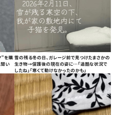
ツ”を購
雪の残る冬の日、ガレージ前で見つけたまさかの
と聞い
生き物→保護後の現在の姿に…「過酷な状況で
したね」「寒くて動けなかったのかも」