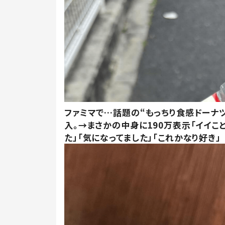
ファミマで…話題の“もっちり食感ドーナ
入。→まさかの中身に190万表示「イイこ
た」「気になってました」「これかなり好き」