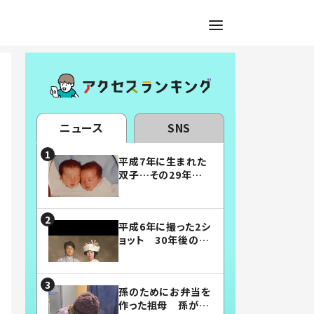
ニュース
SNS
平成7年に生まれた
双子…その29年後
の姿に「漫画みたい」
「素敵すぎる」
平成6年に撮った2シ
ョット 30年後の姿
に…「美男美女」「こ
んな夫婦になりた
い」
孫のためにお弁当を
作った祖母 孫が絶