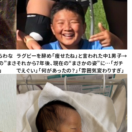
らわな
ラグビーを辞め「痩せたね」と言われた中1男子→
の”まさ
それから7年後、現在の“まさかの姿”に…「ガチ
」
でえぐい」「何があったの？」「雰囲気変わりすぎ」