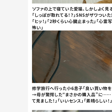
ソファの上で寝ていた愛猫。しかしよく見
「しっぽが取れてる！？」SNSがザワつい
「ヒッ！」「2秒くらい心臓止まった」「心霊
怖い」
修学旅行へ行った小6息子「良い買い物を
→母が驚愕した“まさかの購入品”に……
て見ました！」「いいセンス」「素晴らしい！