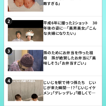
敵すぎる」
平成6年に撮った2ショット 30
年後の姿に…「美男美女」「こん
な夫婦になりたい」
孫のためにお弁当を作った祖
母 孫が絶賛したお弁当に「美
味しそう」「お弁当すごい」
じいじを駅で待つ孫たち じい
じが来た瞬間…！？「じいじイケ
メン」「デレッデレ」「嬉しくて可
愛くてたまらない」「幸せになれ
る」