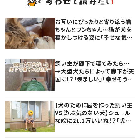
お互いにぴったりと寄り添う猫
ちゃんとワンちゃん…猫が犬を
寝かしつける姿に「幸せな気持
ちになりました」「何だか眠たく
なってきました…」
飼い主が廊下で寝てみたら…
→大型犬たちによって廊下が天
国に！？「羨ましい」「幸せそう」
の声
【犬のために庭を作った飼い主
VS 遊ぶ気のない犬】シュール
な絵に21.1万いいね！？「犬の
強い意志を感じる」