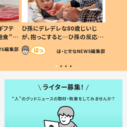
ギフテ
ひ孫にデレデレな80歳じいじ
給食”を
が、抱っこすると…ひ孫の反応に
和の親
「涙が出ました」「可愛くて仕方な
WS編集部
ほ・とせなNEWS編集部
い」
ライター募集！
“人”のグッドニュースの取材・執筆をしてみませんか？