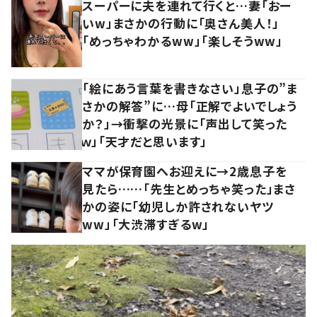
スーパーに夫を連れて行くと…妻「おー
いw」まさかの行動に「奥さん美人！」
「めっちゃわかるww」「楽しそうww」
「絵にあう言葉を書きなさい」息子の”ま
さかの解答”に…母「正解でよいでしょう
か？」→衝撃の光景に「声出して笑った
ｗ」「天才だと思います」
ママが保育園へお迎えに→2歳息子を
見たら……「先生とめっちゃ笑った」まさ
かの姿に「幼児しか許されないヤツ
ww」「大渋滞すぎるw」