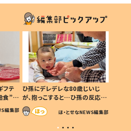
デレな80歳じいじ
生後8ヶ月で亡くなった息
すると…ひ孫の反応に
3年半後、当時の妻の日記
した」「可愛くて仕方な
てあった本音とは
ほ・とせなNEWS編集部
ほ・とせなNEW