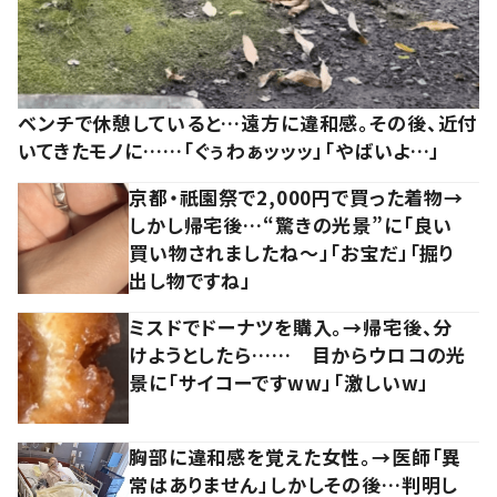
ベンチで休憩していると…遠方に違和感。その後、近付
いてきたモノに……「ぐぅわぁッッッ」「やばいよ…」
京都・祇園祭で2,000円で買った着物→
しかし帰宅後…“驚きの光景”に「良い
買い物されましたね～」「お宝だ」「掘り
出し物ですね」
ミスドでドーナツを購入。→帰宅後、分
けようとしたら…… 目からウロコの光
景に「サイコーですww」「激しいw」
胸部に違和感を覚えた女性。→医師「異
常はありません」しかしその後…判明し