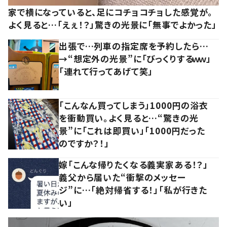
家で横になっていると、足にコチョコチョした感覚が。
よく見ると…「えぇ！？」驚きの光景に「無事でよかった」
出張で…列車の指定席を予約したら…
→“想定外の光景”に「びっくりするｗｗ」
「連れて行ってあげて笑」
「こんなん買ってしまう」1000円の浴衣
を衝動買い。よく見ると…“驚きの光
景”に「これは即買い」「1000円だった
のですか？！」
嫁「こんな帰りたくなる義実家ある！？」
義父から届いた“衝撃のメッセー
ジ”に…「絶対帰省する！」「私が行きた
い」