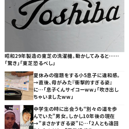
昭和29年製造の東芝の洗濯機。動かしてみると……
「驚き」「東芝恐るべし」
夏休みの宿題をする小5息子に違和感。
→直後、母がみた『衝撃的すぎる姿』
に…「息子くんサイコーww」「吹き出し
ちゃいましたww」
中学生の時に出会うも“別々の道を歩
んでいた”男女。しかし10年後の現在
→”まさかすぎる姿”に…「2人とも遠回