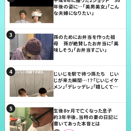
平成6年に撮った2ショット 30
年後の姿に…「美男美女」「こん
な夫婦になりたい」
孫のためにお弁当を作った祖
母 孫が絶賛したお弁当に「美
味しそう」「お弁当すごい」
じいじを駅で待つ孫たち じい
じが来た瞬間…！？「じいじイケ
メン」「デレッデレ」「嬉しくて可
愛くてたまらない」「幸せになれ
る」
生後8ヶ月で亡くなった息子
約3年半後、当時の妻の日記に
書いてあった本音とは