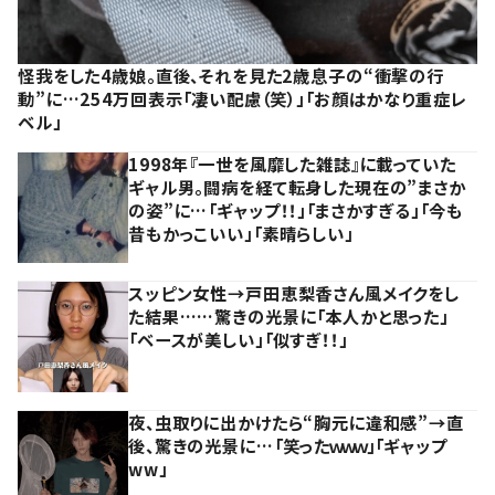
怪我をした4歳娘。直後、それを見た2歳息子の“衝撃の行
動”に…254万回表示「凄い配慮（笑）」「お顔はかなり重症レ
ベル」
1998年『一世を風靡した雑誌』に載っていた
ギャル男。闘病を経て転身した現在の”まさか
の姿”に…「ギャップ！！」「まさかすぎる」「今も
昔もかっこいい」「素晴らしい」
スッピン女性→戸田恵梨香さん風メイクをし
た結果……驚きの光景に「本人かと思った」
「ベースが美しい」「似すぎ！！」
夜、虫取りに出かけたら“胸元に違和感”→直
後、驚きの光景に…「笑ったｗｗｗ」「ギャップ
ww」