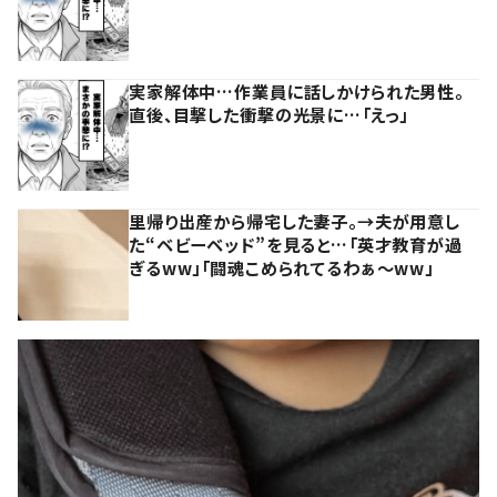
実家解体中…作業員に話しかけられた男性。
直後、目撃した衝撃の光景に…「えっ」
里帰り出産から帰宅した妻子。→夫が用意し
た“ベビーベッド”を見ると…「英才教育が過
ぎるww」「闘魂こめられてるわぁ～ww」