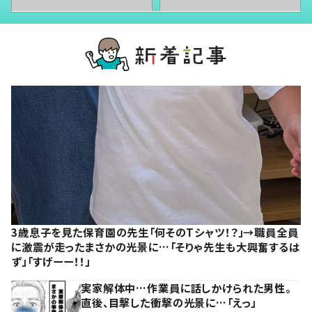
3歳息子を見た保育園の先生「何そのTシャツ！？」→職員全員
に激震が走ったまさかの光景に…「そりゃ先生も大興奮するは
ず」「すげーー！！」
実家解体中…作業員に話しかけられた男性。
直後、目撃した衝撃の光景に…「えっ」