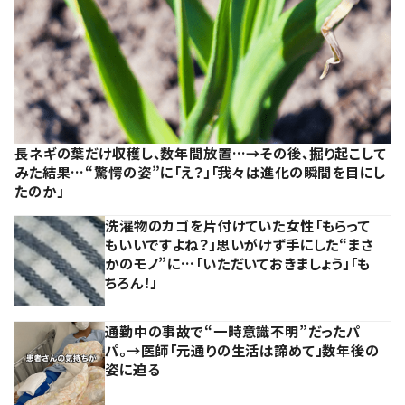
長ネギの葉だけ収穫し、数年間放置…→その後、掘り起こして
みた結果…“驚愕の姿”に「え？」「我々は進化の瞬間を目にし
たのか」
洗濯物のカゴを片付けていた女性「もらって
もいいですよね？」思いがけず手にした“まさ
かのモノ”に…「いただいておきましょう」「も
ちろん！」
通勤中の事故で“一時意識不明”だったパ
パ。→医師「元通りの生活は諦めて」数年後の
姿に迫る