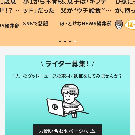
1歳息
小1から不登校、息子は「ギフテ
ひ孫に
「！？」
ッド」だった 父が“ウチ給食”を
が、抱
に「可愛
作り続ける理由とは #令和の親
「涙が
SNSで話題
ほ・とせなNEWS編集部
WS編集部
#令和の子
い」
ライター募集！
“人”のグッドニュースの取材・執筆をしてみませんか？
お問い合わせページへ