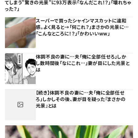
てしまう”驚きの光景”に93万表示「なんだこれ！？」「壊れちゃ
った？」
スーパーで買ったシャインマスカットに違和
感。よく見ると→「何これ？」まさかの光景に…
「こんなところに！？」「かわいいww」
体調不良の妻に…夫「俺に全部任せろ」しか
し数時間後「なにこれ…」妻が目にした光景と
は
【続き】体調不良の妻に…夫「俺に全部任せ
ろ」しかしその後、妻が目を疑った『まさかの
光景』とは