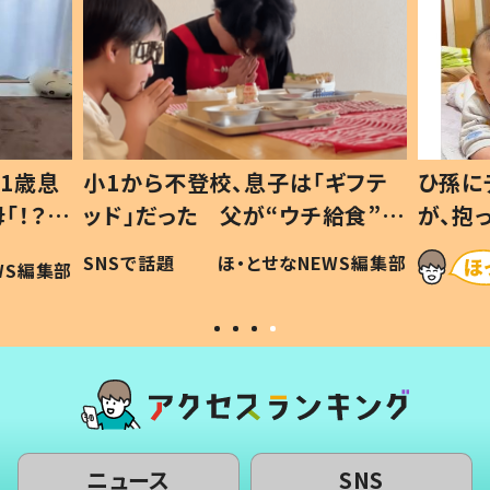
1歳息
小1から不登校、息子は「ギフテ
ひ孫に
「！？」
ッド」だった 父が“ウチ給食”を
が、抱
に「可愛
作り続ける理由とは #令和の親
「涙が
SNSで話題
ほ・とせなNEWS編集部
WS編集部
#令和の子
い」
ニュース
SNS