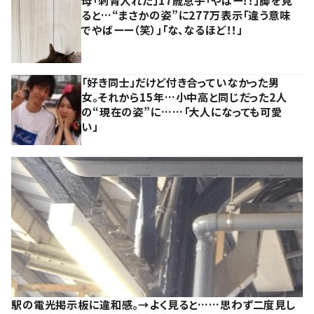
母「刺青入れた」17歳息子「やばー！！」脚を見
ると…“まさかの姿”に277万表示「違う意味
でやばーー（笑）」「な、なるほど！！」
「好き同士」だけど付き合っていなかった男
女。それから15年…小中高と同じだった2人
の“現在の姿”に……「大人になっても可愛
い」
駅の電光掲示板に違和感。→よく見ると……思わず二度見し