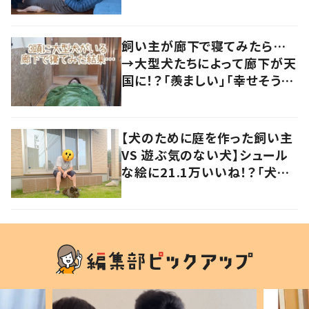
声
飼い主が廊下で寝てみたら…
→大型犬たちによって廊下が天
国に！？「羨ましい」「幸せそう」
の声
【犬のために庭を作った飼い主
VS 遊ぶ気のない犬】シュール
な絵に21.1万いいね！？「犬の
強い意志を感じる」