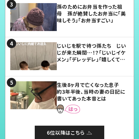
孫のためにお弁当を作った祖
母 孫が絶賛したお弁当に「美
味しそう」「お弁当すごい」
じいじを駅で待つ孫たち じい
じが来た瞬間…！？「じいじイケ
メン」「デレッデレ」「嬉しくて可
愛くてたまらない」「幸せになれ
る」
生後8ヶ月で亡くなった息子
約3年半後、当時の妻の日記に
書いてあった本音とは
6位以降はこちら