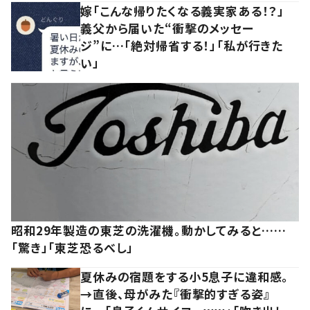
嫁「こんな帰りたくなる義実家ある！？」
義父から届いた“衝撃のメッセー
ジ”に…「絶対帰省する！」「私が行きた
い」
昭和29年製造の東芝の洗濯機。動かしてみると……
「驚き」「東芝恐るべし」
夏休みの宿題をする小5息子に違和感。
→直後、母がみた『衝撃的すぎる姿』