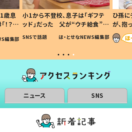
1歳息
小1から不登校、息子は「ギフテ
ひ孫に
「！？」
ッド」だった 父が“ウチ給食”を
が、抱
に「可愛
作り続ける理由とは #令和の親
「涙が
SNSで話題
ほ・とせなNEWS編集部
WS編集部
#令和の子
い」
ニュース
SNS