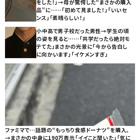
をした！」→母が驚愕した“まさかの購入
品”に……「初めて見ました！」「いいセ
ンス」「素晴らしい！」
小中高で男子校だった男性→学生の頃
の姿を見ると……「共学だったら絶対モ
テてた」まさかの光景に「今から告白し
に向かいます」「イケメンすぎ」
ファミマで…話題の“もっちり食感ドーナツ”を購入。
→まさかの中身に190万表示「イイこと聞いた」「気に