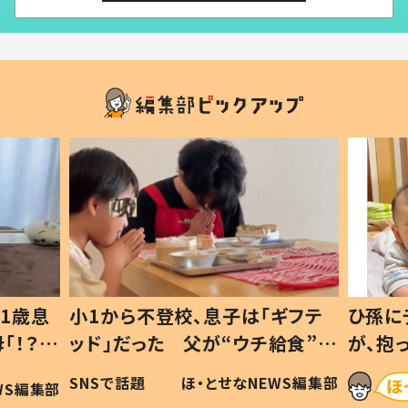
1歳息
小1から不登校、息子は「ギフテ
ひ孫に
「！？」
ッド」だった 父が“ウチ給食”を
が、抱
に「可愛
作り続ける理由とは #令和の親
「涙が
SNSで話題
ほ・とせなNEWS編集部
WS編集部
#令和の子
い」