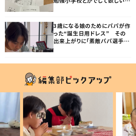
勉強小学校とかでして欲しい」
「社会勉強になりますね」の声
3歳になる娘のためにパパが作
った“誕生日用ドレス” その
出来上がりに「素敵パパ選手権
優勝」「パパさんカッコいい」の
声