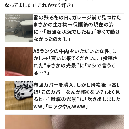
なってました」「これかなり好き」
雪の残る冬の日、ガレージ前で見つけた
まさかの生き物→保護後の現在の姿
に…「過酷な状況でしたね」「寒くて動け
なかったのかも」
A5ランクの牛肉をいただいた女性。し
かし→「貰いに来てください、、」投稿さ
れた“まさかの光景”に「マジで言うて
る…？」
布団カバーを購入。しかし帰宅後→高1
娘「このカバーなんか怖くない？」よく見
ると…”衝撃の光景”に「吹き出しました
ww」「ロックやんwww」