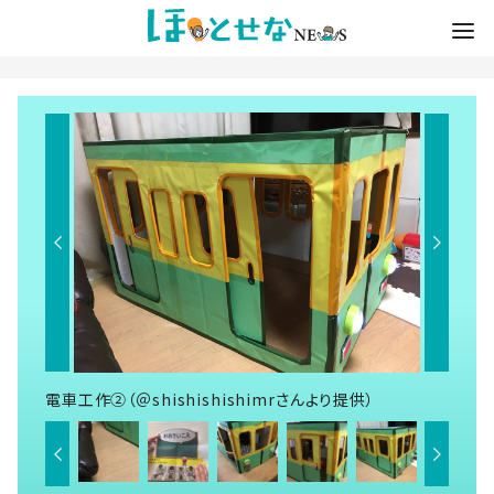
電車工作②（＠shishishishimrさんより提供）