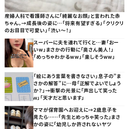
産婦人科で看護師さんに「綺麗なお顔」と言われた赤
ちゃん。→成長後の姿に…「将来有望すぎる」「クリクリ
のお目目で可愛い」「渋い～！」
スーパーに夫を連れて行くと…妻「おー
いw」まさかの行動に「奥さん美人！」
「めっちゃわかるww」「楽しそうww」
「絵にあう言葉を書きなさい」息子の”ま
さかの解答”に…母「正解でよいでしょう
か？」→衝撃の光景に「声出して笑った
ｗ」「天才だと思います」
ママが保育園へお迎えに→2歳息子を
見たら……「先生とめっちゃ笑った」まさ
かの姿に「幼児しか許されないヤツ