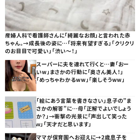
産婦人科で看護師さんに「綺麗なお顔」と言われた赤
ちゃん。→成長後の姿に…「将来有望すぎる」「クリクリ
のお目目で可愛い」「渋い～！」
スーパーに夫を連れて行くと…妻「おー
いw」まさかの行動に「奥さん美人！」
「めっちゃわかるww」「楽しそうww」
「絵にあう言葉を書きなさい」息子の”ま
さかの解答”に…母「正解でよいでしょう
か？」→衝撃の光景に「声出して笑った
ｗ」「天才だと思います」
ママが保育園へお迎えに→2歳息子を