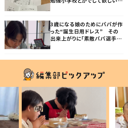
勉強小学校とかでして欲しい」
「社会勉強になりますね」の声
3歳になる娘のためにパパが作
った“誕生日用ドレス” その
出来上がりに「素敵パパ選手権
優勝」「パパさんカッコいい」の
声