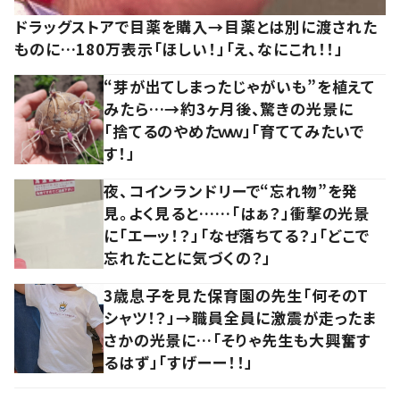
ドラッグストアで目薬を購入→目薬とは別に渡された
ものに…180万表示「ほしい！」「え、なにこれ！！」
“芽が出てしまったじゃがいも”を植えて
みたら…→約3ヶ月後、驚きの光景に
「捨てるのやめたｗｗ」「育ててみたいで
す！」
夜、コインランドリーで“忘れ物”を発
見。よく見ると……「はぁ？」衝撃の光景
に「エーッ！？」「なぜ落ちてる？」「どこで
忘れたことに気づくの？」
3歳息子を見た保育園の先生「何そのT
シャツ！？」→職員全員に激震が走ったま
さかの光景に…「そりゃ先生も大興奮す
るはず」「すげーー！！」