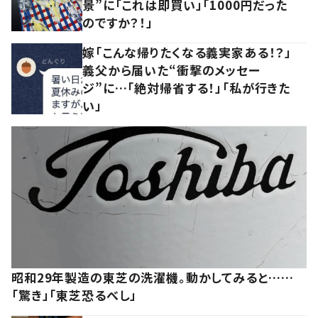
景”に「これは即買い」「1000円だった
のですか？！」
嫁「こんな帰りたくなる義実家ある！？」
義父から届いた“衝撃のメッセー
ジ”に…「絶対帰省する！」「私が行きた
い」
昭和29年製造の東芝の洗濯機。動かしてみると……
「驚き」「東芝恐るべし」