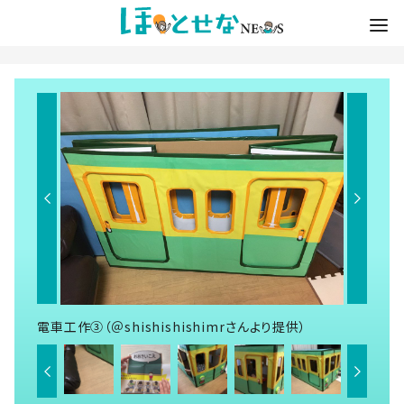
電車工作③（＠shishishishimrさんより提供）