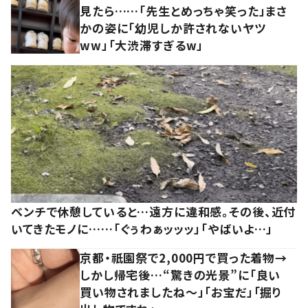
見たら……「先生とめっちゃ笑った」まさ
かの姿に「幼児しか許されないヤツ
ww」「大渋滞すぎるw」
ベンチで休憩していると…遠方に違和感。その後、近付
いてきたモノに……「ぐぅわぁッッッ」「やばいよ…」
京都・祇園祭で2,000円で買った着物→
しかし帰宅後…“驚きの光景”に「良い
買い物されましたね～」「お宝だ」「掘り