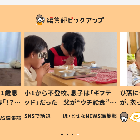
1歳息
小1から不登校、息子は「ギフテ
ひ孫に
「！？」
ッド」だった 父が“ウチ給食”を
が、抱
に「可愛
作り続ける理由とは #令和の親
「涙が
SNSで話題
ほ・とせなNEWS編集部
WS編集部
#令和の子
い」