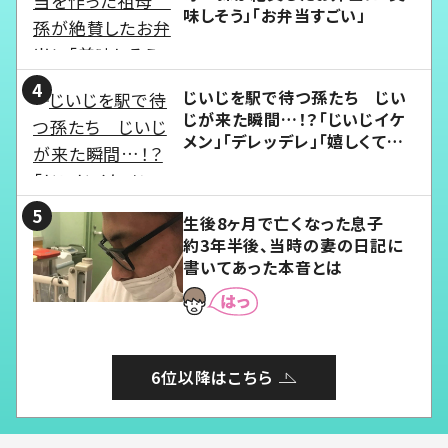
味しそう」「お弁当すごい」
じいじを駅で待つ孫たち じい
じが来た瞬間…！？「じいじイケ
メン」「デレッデレ」「嬉しくて可
愛くてたまらない」「幸せになれ
る」
生後8ヶ月で亡くなった息子
約3年半後、当時の妻の日記に
書いてあった本音とは
6位以降はこちら