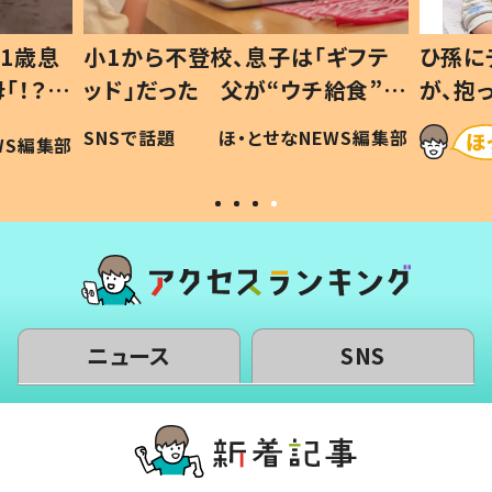
1歳息
小1から不登校、息子は「ギフテ
ひ孫に
「！？」
ッド」だった 父が“ウチ給食”を
が、抱
に「可愛
作り続ける理由とは #令和の親
「涙が
SNSで話題
ほ・とせなNEWS編集部
WS編集部
#令和の子
い」
ニュース
SNS