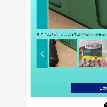
息子さんが遊んでいる様子②（＠shishishis
この