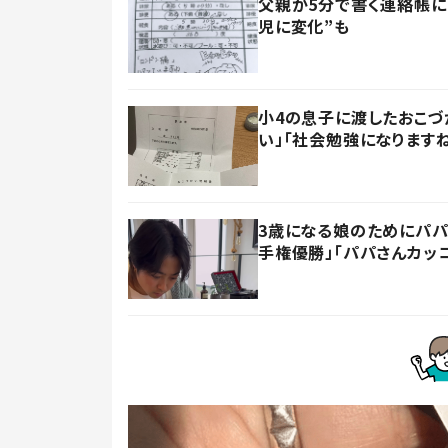
父親が5分で書く連絡帳に
児に変化”も
小4の息子に渡したおこづ
い」「社会勉強になります
3歳になる娘のためにパパ
手権優勝」「パパさんカッ