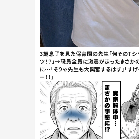
3歳息子を見た保育園の先生「何そのTシ
ツ！？」→職員全員に激震が走ったまさか
に…「そりゃ先生も大興奮するはず」「すげ
ー！！」