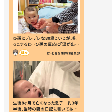
ひ孫にデレデレな80歳じいじが、抱
っこすると…ひ孫の反応に「涙が出ま
した」「可愛くて仕方ない」
ほ・とせなNEWS編集部
生後8ヶ月で亡くなった息子 約3年
半後、当時の妻の日記に書いてあっ