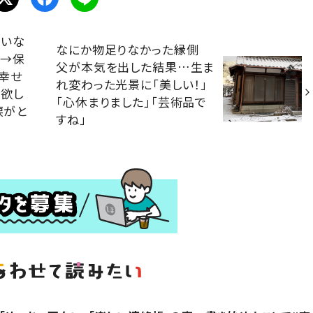
ていな
なにか物足りなかった縁側
 →保
父が本気を出した結果…生ま
幸せ
れ変わった光景に「美しい！」
て欲し
「心休まりました」「芸術品で
涙がと
すね」