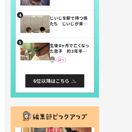
賛したお弁当に「美
味しそう」「お弁当す
ごい」
じいじを駅で待つ孫
たち じいじが来た
瞬間…！？「じいじイ
ケメン」「デレッデレ」
「嬉しくて可愛くてた
生後8ヶ月で亡くなっ
まらない」「幸せにな
た息子 約3年半
れる」
後、当時の妻の日記
に書いてあった本音
とは
6位以降はこちら