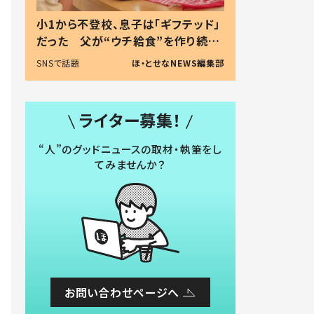
小1から不登校、息子は「ギフテッド」
だった 父が“ウチ給食”を作り続け
る理由とは #令和の親 #令和の子
SNSで話題
ほ・とせなNEWS編集部
ライター募集！
“人”のグッドニュースの取材・執筆をし
てみませんか？
お問い合わせページへ