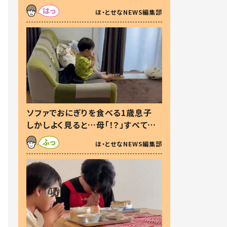
た本音とは
ほ・とせなNEWS編集部
ソファでおにぎりを食べる1歳息子
しかしよく見ると…母「！？」すべてを
察した母の投稿に「可愛いから許
ほ・とせなNEWS編集部
す！」「現行犯〜」