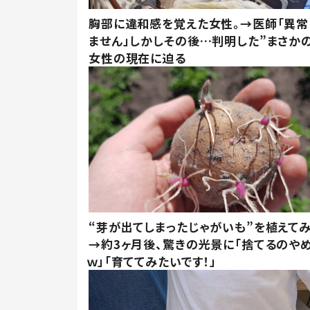
胸部に違和感を覚えた女性。→医師「異常
ません」しかしその後…判明した”まさかの
女性の現在に迫る
“芽が出てしまったじゃがいも”を植えて
→約3ヶ月後、驚きの光景に「捨てるのや
ｗ」「育ててみたいです！」