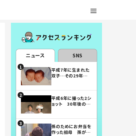
ニュース
SNS
平成7年に生まれた
双子…その29年後
の姿に「漫画みたい」
「素敵すぎる」
平成6年に撮った2シ
ョット 30年後の姿
に…「美男美女」「こ
んな夫婦になりた
い」
孫のためにお弁当を
作った祖母 孫が絶