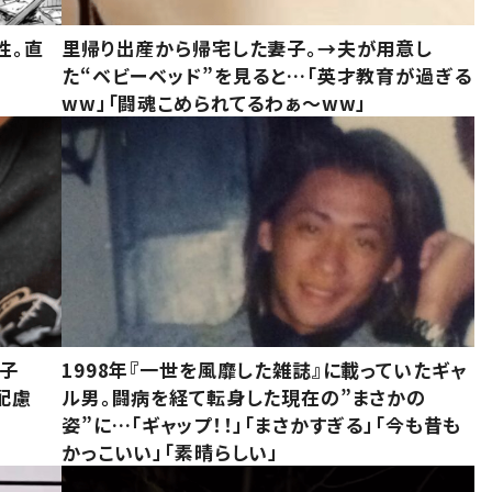
性。直
里帰り出産から帰宅した妻子。→夫が用意し
た“ベビーベッド”を見ると…「英才教育が過ぎる
ww」「闘魂こめられてるわぁ～ww」
息子
1998年『一世を風靡した雑誌』に載っていたギャ
配慮
ル男。闘病を経て転身した現在の”まさかの
姿”に…「ギャップ！！」「まさかすぎる」「今も昔も
かっこいい」「素晴らしい」