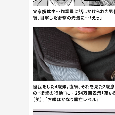
実家解体中…作業員に話しかけられた男
後、目撃した衝撃の光景に…「えっ」
怪我をした4歳娘。直後、それを見た2歳
の“衝撃の行動”に…254万回表示「凄い
（笑）」「お顔はかなり重症レベル」