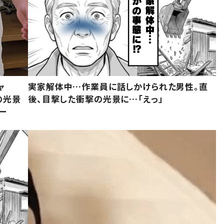
ャ
実家解体中…作業員に話しかけられた男性。直
の光景
後、目撃した衝撃の光景に…「えっ」
ー