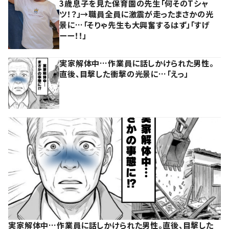
3歳息子を見た保育園の先生「何そのTシャ
ツ！？」→職員全員に激震が走ったまさかの光
景に…「そりゃ先生も大興奮するはず」「すげ
ーー！！」
実家解体中…作業員に話しかけられた男性。
直後、目撃した衝撃の光景に…「えっ」
実家解体中…作業員に話しかけられた男性。直後、目撃した