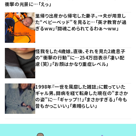
衝撃の光景に…「えっ」
里帰り出産から帰宅した妻子。→夫が用意し
た“ベビーベッド”を見ると…「英才教育が過
ぎるww」「闘魂こめられてるわぁ～ww」
怪我をした4歳娘。直後、それを見た2歳息子
の“衝撃の行動”に…254万回表示「凄い配
慮（笑）」「お顔はかなり重症レベル」
1998年『一世を風靡した雑誌』に載っていた
ギャル男。闘病を経て転身した現在の”まさか
の姿”に…「ギャップ！！」「まさかすぎる」「今も
昔もかっこいい」「素晴らしい」