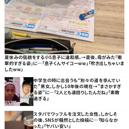
夏休みの宿題をする小5息子に違和感。→直後、母がみた『衝
撃的すぎる姿』に…「息子くんサイコーww」「吹き出しちゃいま
したww」
中学生の時に出会うも“別々の道を歩んでい
た”男女。しかし10年後の現在→”まさかすぎ
る姿”に…「2人とも遠回りしたんだね」「素敵
過ぎる」
スタバでワッフルを注文した女性。しかしそ
の後、SNSが騒然とした投稿に…「知らなか
った」「ヤバい安い」