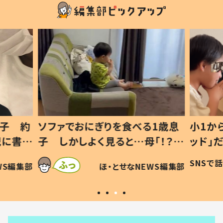
1歳息
小1から不登校、息子は「ギフテ
ひ孫に
「！？」
ッド」だった 父が“ウチ給食”を
が、抱
に「可愛
作り続ける理由とは #令和の親
「涙が
SNSで話題
ほ・とせなNEWS編集部
WS編集部
#令和の子
い」