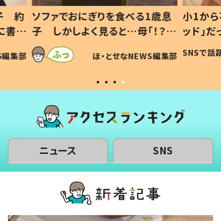
1歳息
小1から不登校、息子は「ギフテ
ひ孫に
「！？」
ッド」だった 父が“ウチ給食”を
が、抱
に「可愛
作り続ける理由とは #令和の親
「涙が
SNSで話題
ほ・とせなNEWS編集部
WS編集部
#令和の子
い」
ニュース
SNS