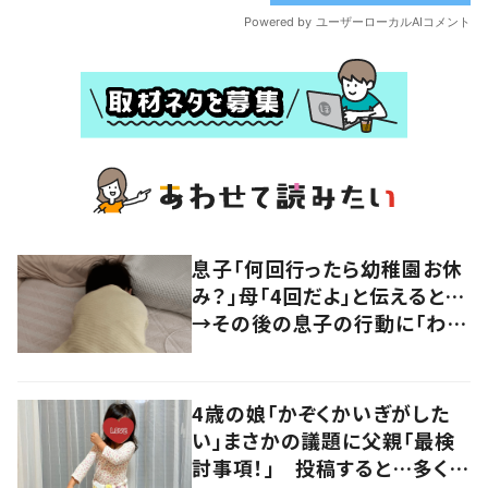
息子「何回行ったら幼稚園お休
み？」母「4回だよ」と伝えると…
→その後の息子の行動に「わか
るよその気持ち」「うちの子も！」
の声
4歳の娘「かぞくかいぎがした
い」まさかの議題に父親「最検
討事項！」 投稿すると…多くの