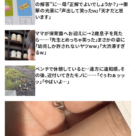
の解答”に…母「正解でよいでしょうか？」→衝
撃の光景に「声出して笑ったｗ」「天才だと思
います」
ママが保育園へお迎えに→2歳息子を見た
ら……「先生とめっちゃ笑った」まさかの姿に
「幼児しか許されないヤツww」「大渋滞すぎ
るw」
ベンチで休憩していると…遠方に違和感。そ
の後、近付いてきたモノに……「ぐぅわぁッッ
ッ」「やばいよ…」