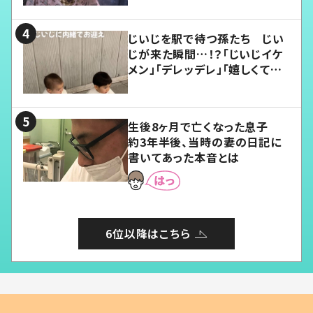
じいじを駅で待つ孫たち じい
じが来た瞬間…！？「じいじイケ
メン」「デレッデレ」「嬉しくて可
愛くてたまらない」「幸せになれ
る」
生後8ヶ月で亡くなった息子
約3年半後、当時の妻の日記に
書いてあった本音とは
6位以降はこちら