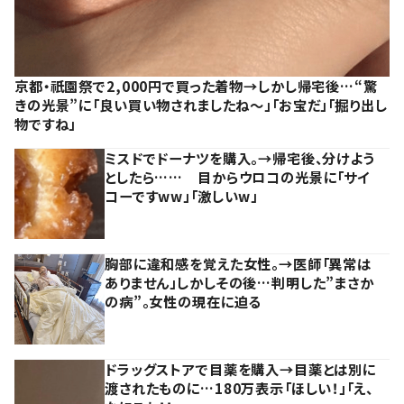
京都・祇園祭で2,000円で買った着物→しかし帰宅後…“驚
きの光景”に「良い買い物されましたね～」「お宝だ」「掘り出し
物ですね」
ミスドでドーナツを購入。→帰宅後、分けよう
としたら…… 目からウロコの光景に「サイ
コーですww」「激しいw」
胸部に違和感を覚えた女性。→医師「異常は
ありません」しかしその後…判明した”まさか
の病”。女性の現在に迫る
ドラッグストアで目薬を購入→目薬とは別に
渡されたものに…180万表示「ほしい！」「え、