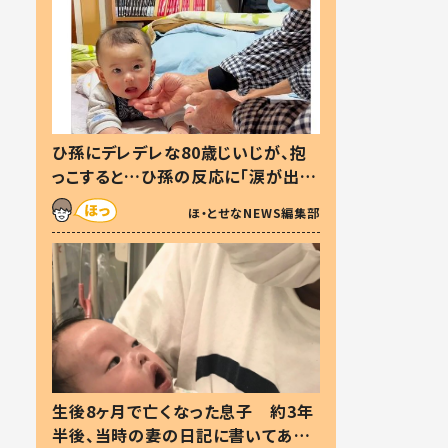
ひ孫にデレデレな80歳じいじが、抱
っこすると…ひ孫の反応に「涙が出ま
した」「可愛くて仕方ない」
ほ・とせなNEWS編集部
生後8ヶ月で亡くなった息子 約3年
半後、当時の妻の日記に書いてあっ