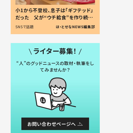
小1から不登校、息子は「ギフテッド」
だった 父が“ウチ給食”を作り続け
る理由とは #令和の親 #令和の子
SNSで話題
ほ・とせなNEWS編集部
ライター募集！
“人”のグッドニュースの取材・執筆をし
てみませんか？
お問い合わせページへ