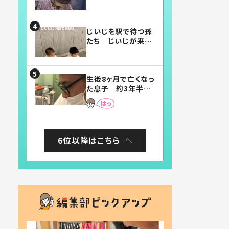
賛したお弁当に「美
味しそう」「お弁当す
ごい」
じいじを駅で待つ孫
たち じいじが来た
瞬間…！？「じいじイ
ケメン」「デレッデレ」
「嬉しくて可愛くてた
生後8ヶ月で亡くなっ
まらない」「幸せにな
た息子 約3年半
れる」
後、当時の妻の日記
に書いてあった本音
とは
6位以降はこちら