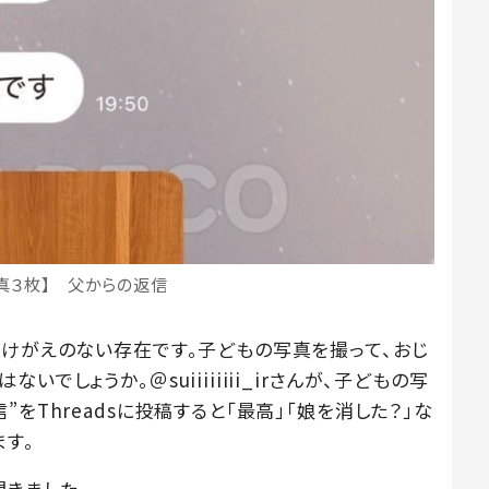
真３枚】 父からの返信
かけがえのない存在です。子どもの写真を撮って、おじ
でしょうか。＠suiiiiiiii_irさんが、子どもの写
をThreadsに投稿すると「最高」「娘を消した？」な
す。
聞きました。