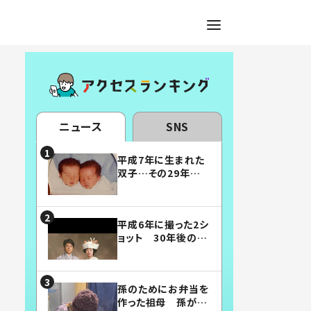
ニュース
SNS
平成7年に生まれた
双子…その29年後
の姿に「漫画みたい」
「素敵すぎる」
平成6年に撮った2シ
ョット 30年後の姿
に…「美男美女」「こ
んな夫婦になりた
い」
孫のためにお弁当を
作った祖母 孫が絶