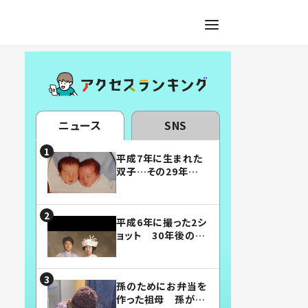
ニュース
SNS
平成7年に生まれた
双子…その29年後
の姿に「漫画みたい」
「素敵すぎる」
平成6年に撮った2シ
ョット 30年後の姿
に…「美男美女」「こ
んな夫婦になりた
い」
孫のためにお弁当を
作った祖母 孫が絶