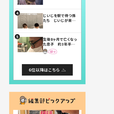
賛したお弁当に「美
味しそう」「お弁当す
ごい」
じいじを駅で待つ孫
たち じいじが来た
瞬間…！？「じいじイ
ケメン」「デレッデレ」
「嬉しくて可愛くてた
生後8ヶ月で亡くなっ
まらない」「幸せにな
た息子 約3年半
れる」
後、当時の妻の日記
に書いてあった本音
とは
6位以降はこちら