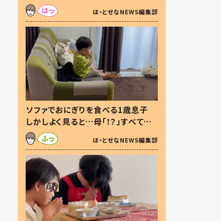
た本音とは
ほ・とせなNEWS編集部
ソファでおにぎりを食べる1歳息子
しかしよく見ると…母「！？」すべてを
察した母の投稿に「可愛いから許
ほ・とせなNEWS編集部
す！」「現行犯〜」