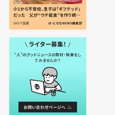
小1から不登校、息子は「ギフテッド」
だった 父が“ウチ給食”を作り続け
る理由とは #令和の親 #令和の子
SNSで話題
ほ・とせなNEWS編集部
ライター募集！
“人”のグッドニュースの取材・執筆をし
てみませんか？
お問い合わせページへ