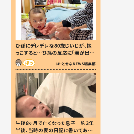
ひ孫にデレデレな80歳じいじが、抱
っこすると…ひ孫の反応に「涙が出ま
した」「可愛くて仕方ない」
ほ・とせなNEWS編集部
生後8ヶ月で亡くなった息子 約3年
半後、当時の妻の日記に書いてあっ