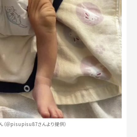
＠pisupisu87さんより提供）