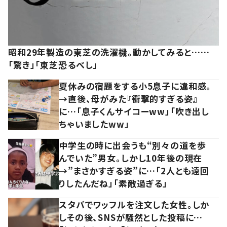
昭和29年製造の東芝の洗濯機。動かしてみると……
「驚き」「東芝恐るべし」
夏休みの宿題をする小5息子に違和感。
→直後、母がみた『衝撃的すぎる姿』
に…「息子くんサイコーww」「吹き出し
ちゃいましたww」
中学生の時に出会うも“別々の道を歩
んでいた”男女。しかし10年後の現在
→”まさかすぎる姿”に…「2人とも遠回
りしたんだね」「素敵過ぎる」
スタバでワッフルを注文した女性。しか
しその後、SNSが騒然とした投稿に…