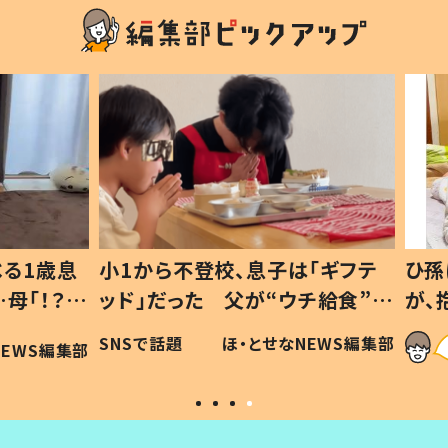
1歳息
小1から不登校、息子は「ギフテ
ひ孫に
「！？」
ッド」だった 父が“ウチ給食”を
が、抱
に「可愛
作り続ける理由とは #令和の親
「涙が
SNSで話題
ほ・とせなNEWS編集部
WS編集部
#令和の子
い」