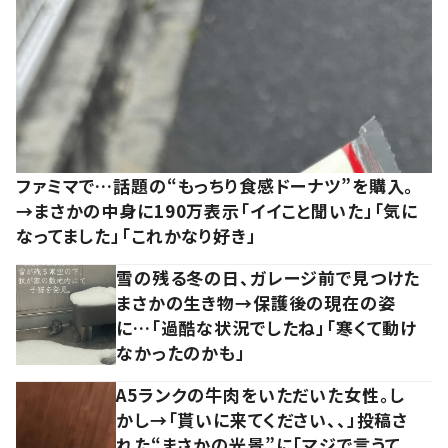
ファミマで…話題の“もっちり食感ドーナツ”を購入。
→まさかの中身に190万表示「イイこと聞いた」「気に
なってました」「これかなり好き」
雪の残る冬の日、ガレージ前で見つけた
まさかの生き物→保護後の現在の姿
に…「過酷な状況でしたね」「寒くて動け
なかったのかも」
A5ランクの牛肉をいただいた女性。し
かし→「貰いに来てください、、」投稿さ
れた“まさかの光景”に「マジで言うて