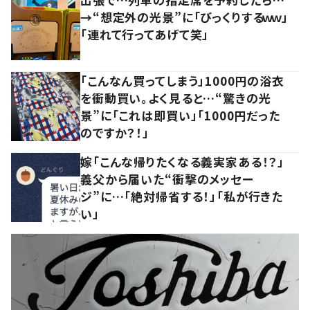
→“想定外の光景”に「びっくりするｗｗ」
「連れて行ってあげて笑」
「こんなん買ってしまう」1000円の浴衣
を衝動買い。よく見ると…“驚きの光
景”に「これは即買い」「1000円だった
のですか？！」
嫁「こんな帰りたくなる義実家ある！？」
義父から届いた“衝撃のメッセー
ジ”に…「絶対帰省する！」「私が行きた
い」