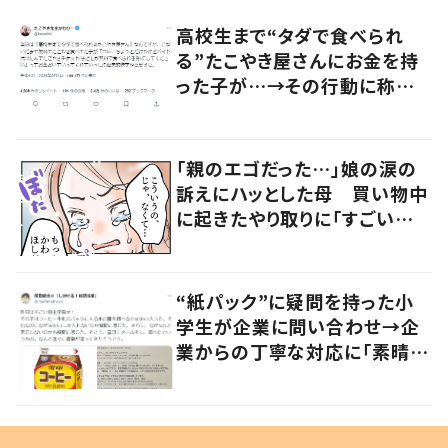
高校生まで“タダで食べられ
る”たこやき屋さんにお金を持
った子が…→その行動に称賛
の声
「親のエゴだった…」娘の涙の
訴えにハッとした母 買い物中
に起きたやり取りに「すごい分
かる」「改めて気付かされた」
“紙パック”に疑問を持った小
学生が企業に問い合わせ→企
業からの丁寧な対応に「素晴ら
しい」の声