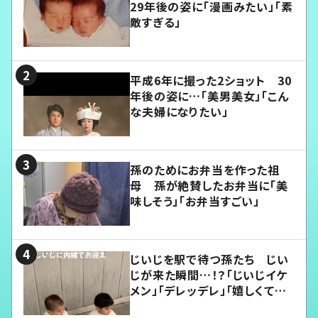
29年後の姿に「漫画みたい」「素
敵すぎる」
平成6年に撮った2ショット 30
年後の姿に…「美男美女」「こん
な夫婦になりたい」
孫のためにお弁当を作った祖
母 孫が絶賛したお弁当に「美
味しそう」「お弁当すごい」
じいじを駅で待つ孫たち じい
じが来た瞬間…！？「じいじイケ
メン」「デレッデレ」「嬉しくて可
愛くてたまらない」「幸せになれ