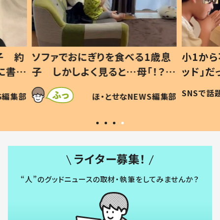
1歳息
小1から不登校、息子は「ギフテ
ひ孫に
「！？」
ッド」だった 父が“ウチ給食”を
が、抱
に「可愛
作り続ける理由とは #令和の親
「涙が
SNSで話題
ほ・とせなNEWS編集部
WS編集部
#令和の子
い」
ライター募集！
“人”のグッドニュースの取材・執筆をしてみませんか？