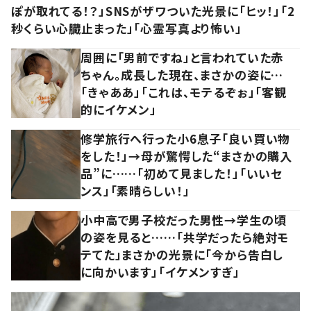
ぽが取れてる！？」SNSがザワついた光景に「ヒッ！」「2
秒くらい心臓止まった」「心霊写真より怖い」
周囲に「男前ですね」と言われていた赤
ちゃん。成長した現在、まさかの姿に…
「きゃああ」「これは、モテるぞぉ」「客観
的にイケメン」
修学旅行へ行った小6息子「良い買い物
をした！」→母が驚愕した“まさかの購入
品”に……「初めて見ました！」「いいセ
ンス」「素晴らしい！」
小中高で男子校だった男性→学生の頃
の姿を見ると……「共学だったら絶対モ
テてた」まさかの光景に「今から告白し
に向かいます」「イケメンすぎ」