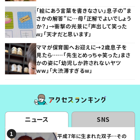
「絵にあう言葉を書きなさい」息子の”ま
さかの解答”に…母「正解でよいでしょう
か？」→衝撃の光景に「声出して笑った
ｗ」「天才だと思います」
ママが保育園へお迎えに→2歳息子を
見たら……「先生とめっちゃ笑った」まさ
かの姿に「幼児しか許されないヤツ
ww」「大渋滞すぎるw」
ニュース
SNS
平成7年に生まれた双子…その