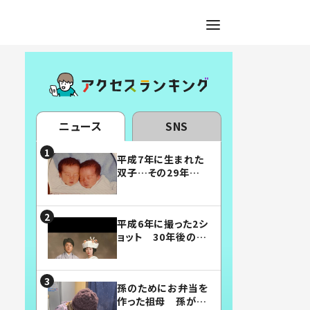
ニュース
SNS
平成7年に生まれた
双子…その29年後
の姿に「漫画みたい」
「素敵すぎる」
平成6年に撮った2シ
ョット 30年後の姿
に…「美男美女」「こ
んな夫婦になりた
い」
孫のためにお弁当を
作った祖母 孫が絶