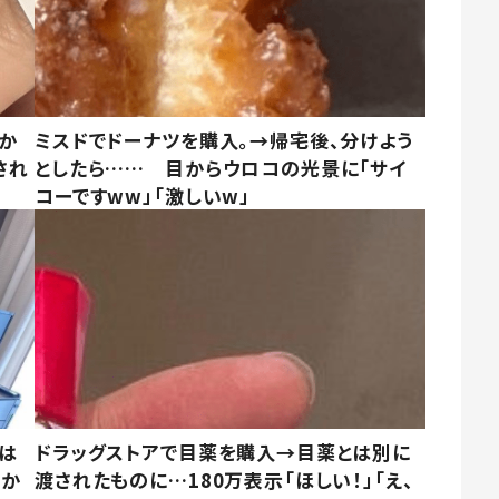
しか
ミスドでドーナツを購入。→帰宅後、分けよう
され
としたら…… 目からウロコの光景に「サイ
コーですww」「激しいw」
は
ドラッグストアで目薬を購入→目薬とは別に
さか
渡されたものに…180万表示「ほしい！」「え、