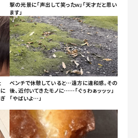
撃の光景に「声出して笑ったｗ」「天才だと思い
ます」
た
ベンチで休憩していると…遠方に違和感。その
姿に
後、近付いてきたモノに……「ぐぅわぁッッッ」
すぎ
「やばいよ…」