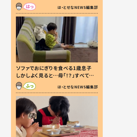
た本音とは
ほ・とせなNEWS編集部
ソファでおにぎりを食べる1歳息子
しかしよく見ると…母「！？」すべてを
察した母の投稿に「可愛いから許
ほ・とせなNEWS編集部
す！」「現行犯〜」