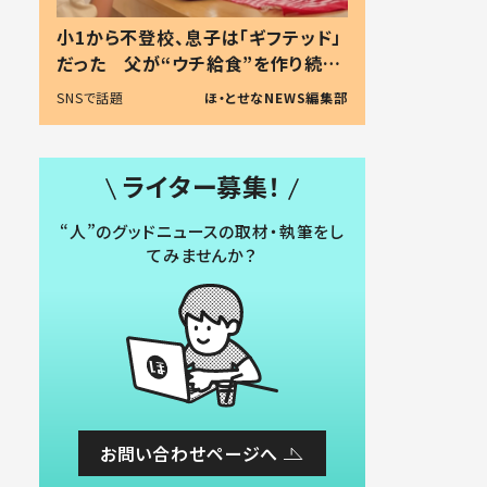
小1から不登校、息子は「ギフテッド」
だった 父が“ウチ給食”を作り続け
る理由とは #令和の親 #令和の子
SNSで話題
ほ・とせなNEWS編集部
ライター募集！
“人”のグッドニュースの取材・執筆をし
てみませんか？
お問い合わせページへ