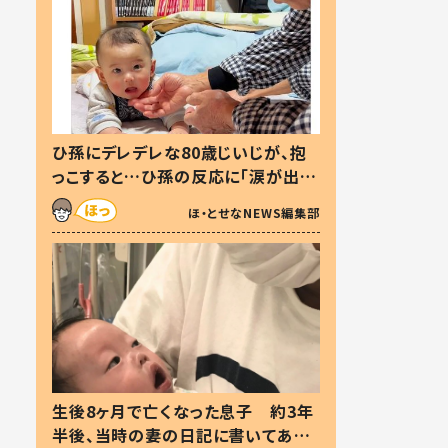
ひ孫にデレデレな80歳じいじが、抱
っこすると…ひ孫の反応に「涙が出ま
した」「可愛くて仕方ない」
ほ・とせなNEWS編集部
生後8ヶ月で亡くなった息子 約3年
半後、当時の妻の日記に書いてあっ