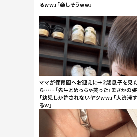
るww」「楽しそうww」
ママが保育園へお迎えに→2歳息子を見
ら……「先生とめっちゃ笑った」まさかの
「幼児しか許されないヤツww」「大渋滞
るw」