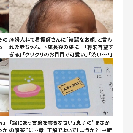
その
産婦人科で看護師さんに「綺麗なお顔」と言わ
っ
れた赤ちゃん。→成長後の姿に…「将来有望す
ぎる」「クリクリのお目目で可愛い」「渋い～！」
w」
「絵にあう言葉を書きなさい」息子の”まさか
わか
の解答”に…母「正解でよいでしょうか？」→衝