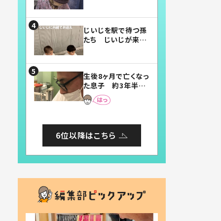
賛したお弁当に「美
味しそう」「お弁当す
ごい」
じいじを駅で待つ孫
たち じいじが来た
瞬間…！？「じいじイ
ケメン」「デレッデレ」
「嬉しくて可愛くてた
生後8ヶ月で亡くなっ
まらない」「幸せにな
た息子 約3年半
れる」
後、当時の妻の日記
に書いてあった本音
とは
6位以降はこちら