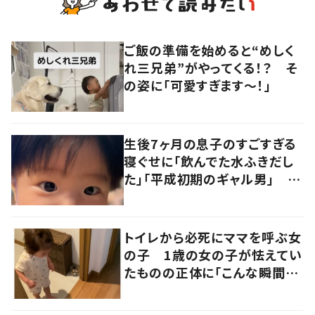
ご飯の準備を始めると“めしく
れ三兄弟”がやってくる！？ そ
の姿に「可愛すぎます〜！」
生後7ヶ月の息子のすごすぎる
寝ぐせに「飲んでた水ふきだし
た」「平成初期のギャル男」 実
は遺伝が関係しており、祖父の
写真にも反響が
トイレから必死にママを呼ぶ女
の子 1歳の女の子が怯えてい
たものの正体に「こんな瞬間
が！？」「可愛いぃぃ！」の声