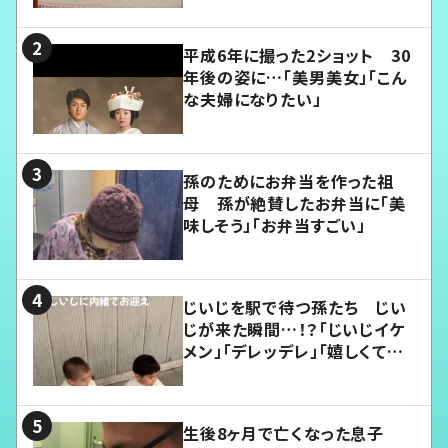
平成6年に撮った2ショット 30
年後の姿に…「美男美女」「こん
な夫婦になりたい」
孫のためにお弁当を作った祖
母 孫が絶賛したお弁当に「美
味しそう」「お弁当すごい」
じいじを駅で待つ孫たち じい
じが来た瞬間…！？「じいじイケ
メン」「デレッデレ」「嬉しくて可
愛くてたまらない」「幸せになれ
る」
生後8ヶ月で亡くなった息子