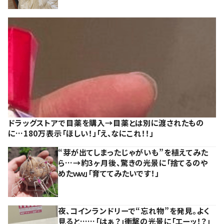
ドラッグストアで目薬を購入→目薬とは別に渡されたもの
に…180万表示「ほしい！」「え、なにこれ！！」
“芽が出てしまったじゃがいも”を植えてみた
ら…→約3ヶ月後、驚きの光景に「捨てるのや
めたｗｗ」「育ててみたいです！」
夜、コインランドリーで“忘れ物”を発見。よく
見ると……「はぁ？」衝撃の光景に「エーッ！？」