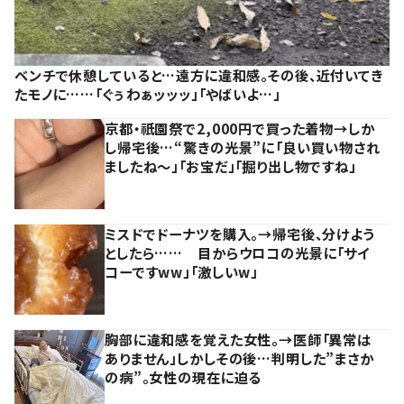
ベンチで休憩していると…遠方に違和感。その後、近付いてき
たモノに……「ぐぅわぁッッッ」「やばいよ…」
京都・祇園祭で2,000円で買った着物→しか
し帰宅後…“驚きの光景”に「良い買い物され
ましたね～」「お宝だ」「掘り出し物ですね」
ミスドでドーナツを購入。→帰宅後、分けよう
としたら…… 目からウロコの光景に「サイ
コーですww」「激しいw」
胸部に違和感を覚えた女性。→医師「異常は
ありません」しかしその後…判明した”まさか
の病”。女性の現在に迫る