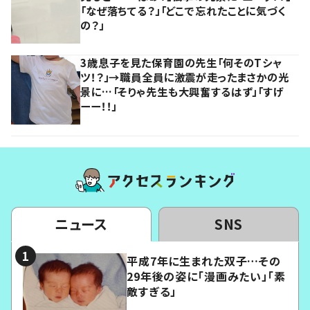
「なぜ落ちてる？」「どこで忘れたことに気づく
の？」
3歳息子を見た保育園の先生「何そのTシャ
ツ！？」→職員全員に激震が走ったまさかの光
景に…「そりゃ先生も大興奮するはず」「すげ
ーー！！」
ニュース
SNS
平成7年に生まれた双子…その
29年後の姿に「漫画みたい」「素
敵すぎる」