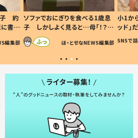
息子 約
ソファでおにぎりを食べる1歳息
小1か
記に書い
子 しかしよく見ると…母「！？」
ッド」
すべてを察した母の投稿に「可愛
作り続
SNSで
WS編集部
ほ・とせなNEWS編集部
いから許す！」「現行犯〜」
#令和
ライター募集！
“人”のグッドニュースの取材・執筆をしてみませんか？