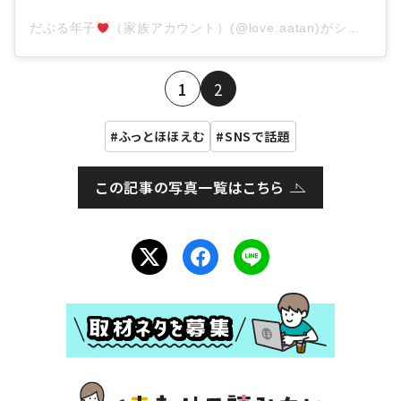
だぶる年子
（家族アカウント）(@love.aatan)がシェアした投稿
1
2
ふっとほほえむ
SNSで話題
この記事の写真一覧はこちら