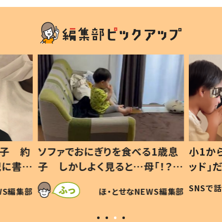
息子 約
ソファでおにぎりを食べる1歳息
小1か
記に書い
子 しかしよく見ると…母「！？」
ッド」
すべてを察した母の投稿に「可愛
作り続
SNSで
WS編集部
ほ・とせなNEWS編集部
いから許す！」「現行犯〜」
#令和