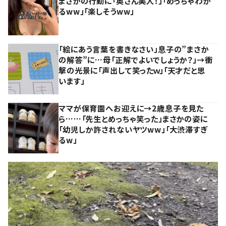
まさかの行動に「奥さん美人！」「めっちゃわか
るww」「楽しそうww」
「絵にあう言葉を書きなさい」息子の”まさか
の解答”に…母「正解でよいでしょうか？」→衝
撃の光景に「声出して笑ったｗ」「天才だと思
います」
ママが保育園へお迎えに→2歳息子を見た
ら……「先生とめっちゃ笑った」まさかの姿に
「幼児しか許されないヤツww」「大渋滞すぎ
るw」