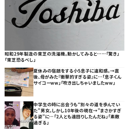
昭和29年製造の東芝の洗濯機。動かしてみると……「驚き」
「東芝恐るべし」
夏休みの宿題をする小5息子に違和感。→直
後、母がみた『衝撃的すぎる姿』に…「息子くん
サイコーww」「吹き出しちゃいましたww」
中学生の時に出会うも“別々の道を歩んでい
た”男女。しかし10年後の現在→”まさかすぎ
る姿”に…「2人とも遠回りしたんだね」「素敵
過ぎる」