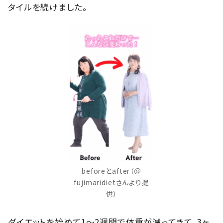
タイルを続けました。
beforeとafter（＠
fujimaridietさんより提
供）
ダイエットを始めて1～2週間で体重が減ってきて、3ヶ