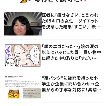
医者に「痩せなさい」と言われ
た85キロの女性 ダイエット
を決意した結果「すごい」「羨ま
しい」
「親のエゴだった…」娘の涙の
訴えにハッとした母 買い物中
に起きたやり取りに「すごい分
かる」「改めて気付かされた」
“紙パック”に疑問を持った小
学生が企業に問い合わせ→企
業からの丁寧な対応に「素晴ら
しい」の声