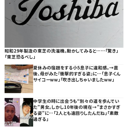
昭和29年製造の東芝の洗濯機。動かしてみると……「驚き」
「東芝恐るべし」
夏休みの宿題をする小5息子に違和感。→直
後、母がみた『衝撃的すぎる姿』に…「息子くん
サイコーww」「吹き出しちゃいましたww」
中学生の時に出会うも“別々の道を歩んでい
た”男女。しかし10年後の現在→”まさかすぎ
る姿”に…「2人とも遠回りしたんだね」「素敵
過ぎる」