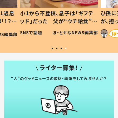
1歳息
小1から不登校、息子は「ギフテ
ひ孫に
「！？」
ッド」だった 父が“ウチ給食”を
が、抱
に「可愛
作り続ける理由とは #令和の親
「涙が
SNSで話題
ほ・とせなNEWS編集部
WS編集部
#令和の子
い」
ライター募集！
“人”のグッドニュースの取材・執筆をしてみませんか？