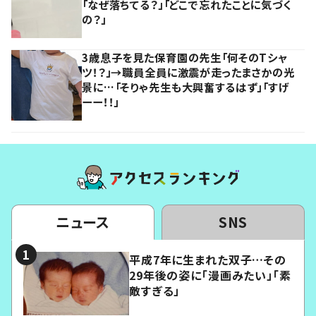
「なぜ落ちてる？」「どこで忘れたことに気づく
の？」
3歳息子を見た保育園の先生「何そのTシャ
ツ！？」→職員全員に激震が走ったまさかの光
景に…「そりゃ先生も大興奮するはず」「すげ
ーー！！」
ニュース
SNS
平成7年に生まれた双子…その
29年後の姿に「漫画みたい」「素
敵すぎる」