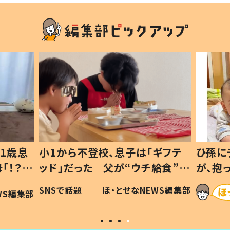
1歳息
小1から不登校、息子は「ギフテ
ひ孫に
「！？」
ッド」だった 父が“ウチ給食”を
が、抱
に「可愛
作り続ける理由とは #令和の親
「涙が
SNSで話題
ほ・とせなNEWS編集部
WS編集部
#令和の子
い」