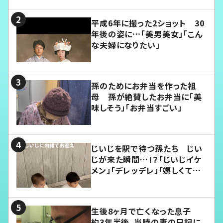
平成6年に撮った2ショット 30
年後の姿に…「美男美女」「こん
な夫婦になりたい」
孫のためにお弁当を作った祖
母 孫が絶賛したお弁当に「美
味しそう」「お弁当すごい」
じいじを駅で待つ孫たち じい
じが来た瞬間…！？「じいじイケ
メン」「デレッデレ」「嬉しくて可
愛くてたまらない」「幸せになれ
る」
生後8ヶ月で亡くなった息子
約3年半後、当時の妻の日記に