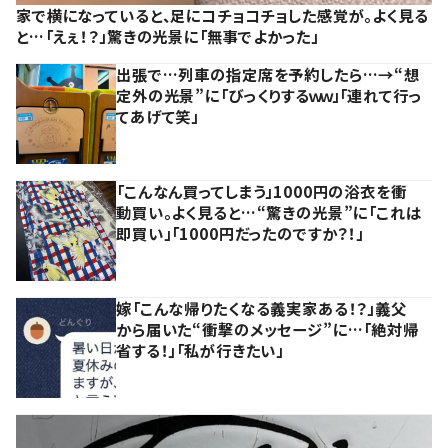
家で横になっていると、足にコチョコチョした感覚が。よく見る
と…「えぇ！？」驚きの光景に「無事でよかった」
出張で…列車の指定席を予約したら…→“想
定外の光景”に「びっくりするｗｗ」「連れて行っ
てあげて笑」
「こんなん買ってしまう」1000円の浴衣を衝
動買い。よく見ると…“驚きの光景”に「これは
即買い」「1000円だったのですか？！」
嫁「こんな帰りたくなる義実家ある！？」義父
から届いた“衝撃のメッセージ”に…「絶対帰
省する！」「私が行きたい」