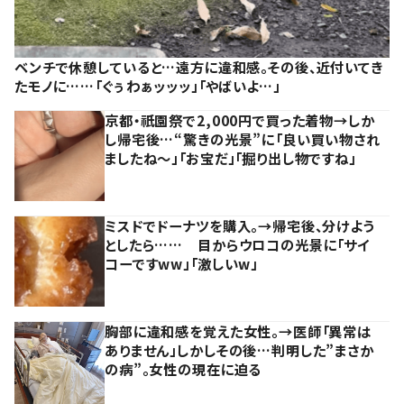
ベンチで休憩していると…遠方に違和感。その後、近付いてき
たモノに……「ぐぅわぁッッッ」「やばいよ…」
京都・祇園祭で2,000円で買った着物→しか
し帰宅後…“驚きの光景”に「良い買い物され
ましたね～」「お宝だ」「掘り出し物ですね」
ミスドでドーナツを購入。→帰宅後、分けよう
としたら…… 目からウロコの光景に「サイ
コーですww」「激しいw」
胸部に違和感を覚えた女性。→医師「異常は
ありません」しかしその後…判明した”まさか
の病”。女性の現在に迫る