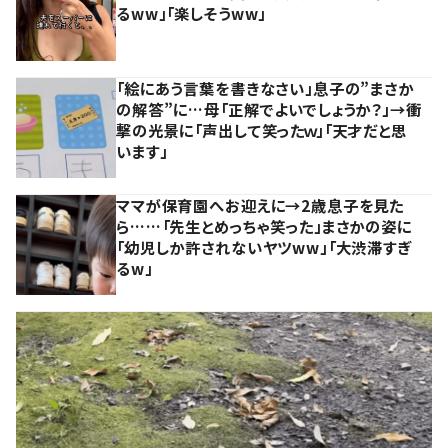
るww」「楽しそうww」
「絵にあう言葉を書きなさい」息子の”まさか
の解答”に…母「正解でよいでしょうか？」→衝
撃の光景に「声出して笑ったｗ」「天才だと思
います」
ママが保育園へお迎えに→2歳息子を見た
ら……「先生とめっちゃ笑った」まさかの姿に
「幼児しか許されないヤツww」「大渋滞すぎ
るw」