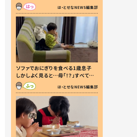
た本音とは
ほ・とせなNEWS編集部
ソファでおにぎりを食べる1歳息子
しかしよく見ると…母「！？」すべてを
察した母の投稿に「可愛いから許
ほ・とせなNEWS編集部
す！」「現行犯〜」