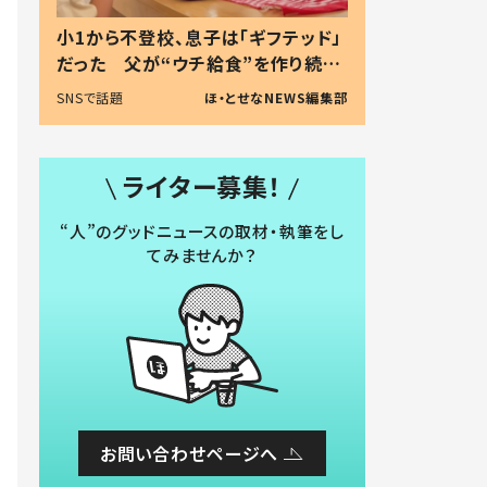
小1から不登校、息子は「ギフテッド」
だった 父が“ウチ給食”を作り続け
る理由とは #令和の親 #令和の子
SNSで話題
ほ・とせなNEWS編集部
ライター募集！
“人”のグッドニュースの取材・執筆をし
てみませんか？
お問い合わせページへ