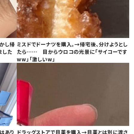
しかし帰
ミスドでドーナツを購入。→帰宅後、分けようとし
ました
たら…… 目からウロコの光景に「サイコーです
ww」「激しいw」
はあり
ドラッグストアで目薬を購入→目薬とは別に渡さ