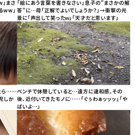
w」まさ
「絵にあう言葉を書きなさい」息子の”まさかの解
るww」
答”に…母「正解でよいでしょうか？」→衝撃の光
景に「声出して笑ったｗ」「天才だと思います」
たら……
ベンチで休憩していると…遠方に違和感。その
児しか
後、近付いてきたモノに……「ぐぅわぁッッッ」「や
ばいよ…」