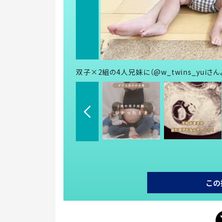
双子×2組の4人兄妹に（@w_twins_yuiさ
この