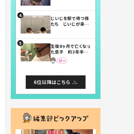
賛したお弁当に「美
味しそう」「お弁当す
ごい」
じいじを駅で待つ孫
たち じいじが来た
瞬間…！？「じいじイ
ケメン」「デレッデレ」
「嬉しくて可愛くてた
生後8ヶ月で亡くなっ
まらない」「幸せにな
た息子 約3年半
れる」
後、当時の妻の日記
に書いてあった本音
とは
6位以降はこちら