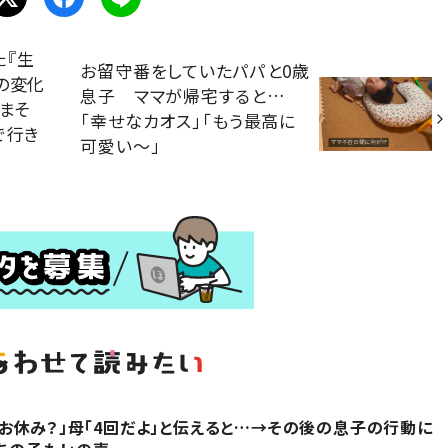
た『生
お留守番をしていたパパと0歳
の変化
息子 ママが帰宅すると…
うまそ
「幸せなカオス」「もう最高に
で行き
可愛い〜」
お休み？」母「4回だよ」と伝えると…→その後の息子の行動に