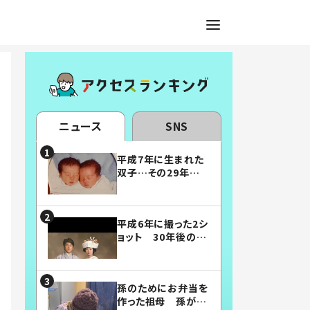
ニュース
SNS
平成7年に生まれた
双子…その29年後
の姿に「漫画みたい」
「素敵すぎる」
平成6年に撮った2シ
ョット 30年後の姿
に…「美男美女」「こ
んな夫婦になりた
い」
孫のためにお弁当を
作った祖母 孫が絶