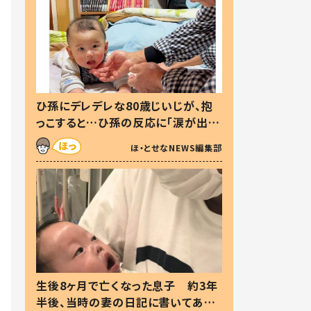
ひ孫にデレデレな80歳じいじが、抱
っこすると…ひ孫の反応に「涙が出ま
した」「可愛くて仕方ない」
ほ・とせなNEWS編集部
生後8ヶ月で亡くなった息子 約3年
半後、当時の妻の日記に書いてあっ