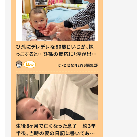
ひ孫にデレデレな80歳じいじが、抱
っこすると…ひ孫の反応に「涙が出ま
した」「可愛くて仕方ない」
ほ・とせなNEWS編集部
生後8ヶ月で亡くなった息子 約3年
半後、当時の妻の日記に書いてあっ