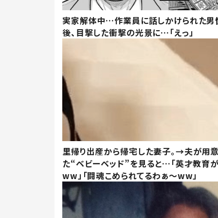
実家解体中…作業員に話しかけられた男
後、目撃した衝撃の光景に…「えっ」
里帰り出産から帰宅した妻子。→夫が用
た“ベビーベッド”を見ると…「英才教育
ww」「闘魂こめられてるわぁ～ww」