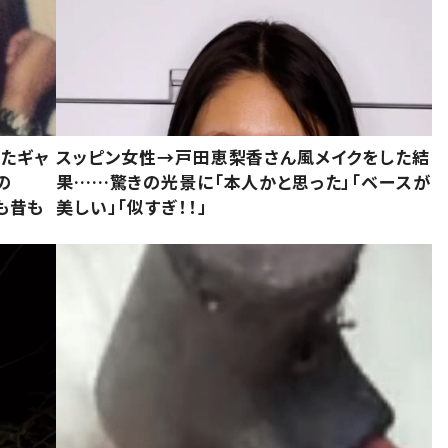
いたギャ
スッピン女性→戸田恵梨香さん風メイクをした結
の
果……驚きの光景に「本人かと思った」「ベースが
今も昔も
美しい」「似すぎ！！」