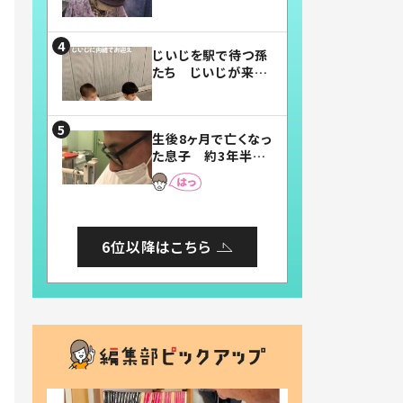
賛したお弁当に「美
味しそう」「お弁当す
ごい」
じいじを駅で待つ孫
たち じいじが来た
瞬間…！？「じいじイ
ケメン」「デレッデレ」
「嬉しくて可愛くてた
生後8ヶ月で亡くなっ
まらない」「幸せにな
た息子 約3年半
れる」
後、当時の妻の日記
に書いてあった本音
とは
6位以降はこちら