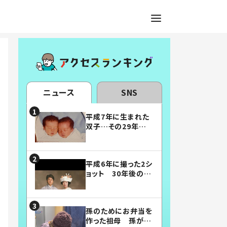
ニュース
SNS
平成7年に生まれた
双子…その29年後
の姿に「漫画みたい」
「素敵すぎる」
平成6年に撮った2シ
ョット 30年後の姿
に…「美男美女」「こ
んな夫婦になりた
い」
孫のためにお弁当を
作った祖母 孫が絶