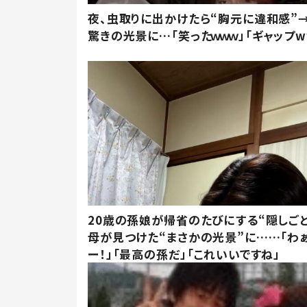
夜、虫取りに出かけたら“胸元に違和感”
驚きの光景に…「笑ったｗｗｗ」「ギャップw
20歳の孫娘が帰省のたびにする“隠しごと
母が見つけた“まさかの光景”に……「わ
ー！」「最高の孫だ」「これいいですね」