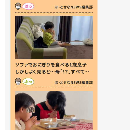
た本音とは
ほ・とせなNEWS編集部
ソファでおにぎりを食べる1歳息子
しかしよく見ると…母「！？」すべてを
察した母の投稿に「可愛いから許
ほ・とせなNEWS編集部
す！」「現行犯〜」