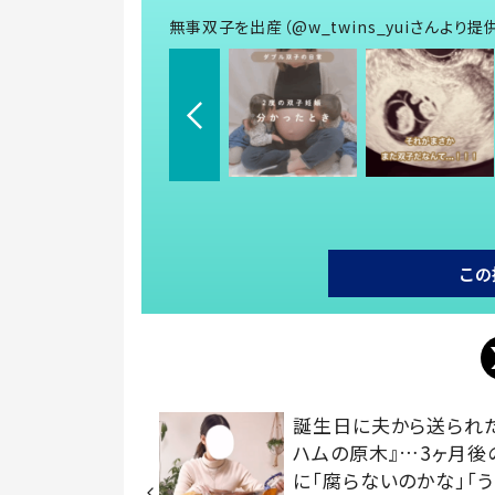
無事双子を出産（@w_twins_yuiさんより提
この
誕生日に夫から送られ
ハムの原木』…3ヶ月後
に「腐らないのかな」「