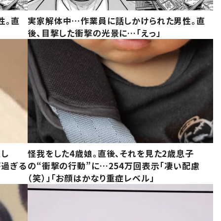
性。直
実家解体中…作業員に話しかけられた男性。直
後、目撃した衝撃の光景に…「えっ」
意し
怪我をした4歳娘。直後、それを見た2歳息子
が過ぎる
の“衝撃の行動”に…254万回表示「凄い配慮
（笑）」「お顔はかなり重症レベル」