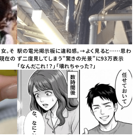
女。そ
駅の電光掲示板に違和感。→よく見ると……思わ
“現在の
ず二度見してしまう”驚きの光景”に93万表示
「なんだこれ！？」「壊れちゃった？」