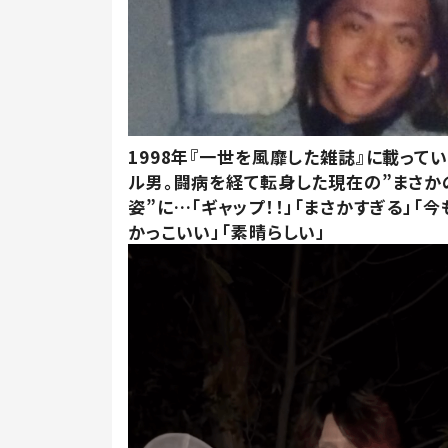
1998年『一世を風靡した雑誌』に載って
ル男。闘病を経て転身した現在の”まさか
姿”に…「ギャップ！！」「まさかすぎる」「
かっこいい」「素晴らしい」