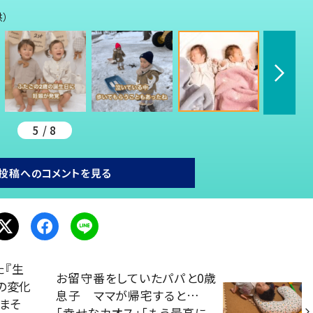
供）
5 / 8
投稿へのコメントを見る
た『生
お留守番をしていたパパと0歳
の変化
息子 ママが帰宅すると…
うまそ
「幸せなカオス」「もう最高に