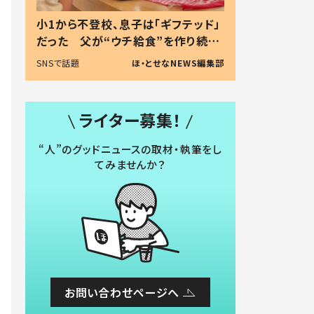
小1から不登校、息子は「ギフテッド」
だった 父が“ウチ給食”を作り続け
る理由とは #令和の親 #令和の子
SNSで話題
ほ・とせなNEWS編集部
ライター募集！
“人”のグッドニュースの取材・執筆をし
てみませんか？
お問い合わせページへ