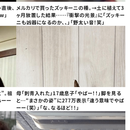
→直後、
メルカリで買ったズッキーニの種。→土に植えて3
w」
ヶ月放置した結果……『衝撃の光景』に「ズッキー
ニも凶器になるのか、、」「野太い音！笑」
”。祖
母「刺青入れた」17歳息子「やばー！！」脚を見る
ぁーー
と…“まさかの姿”に277万表示「違う意味でやば
ーー（笑）」「な、なるほど！！」