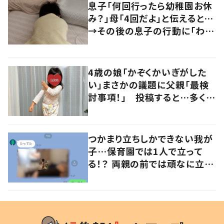
息子「何回行ったら幼稚園お休
み？」母「4回だよ」と伝えると…
→その後の息子の行動に「わか
るよその気持ち」「うちの子も！」
の声
4歳の娘「かぞくかいぎがした
い」まさかの議題に父親「最検
討事項！」 投稿すると…多くの
意見が寄せられる！
つかまり立ちしかできない我が
子…保育園では1人で立って
る！？ 両親の前では頑なに立た
ない1歳児が可愛すぎる…！