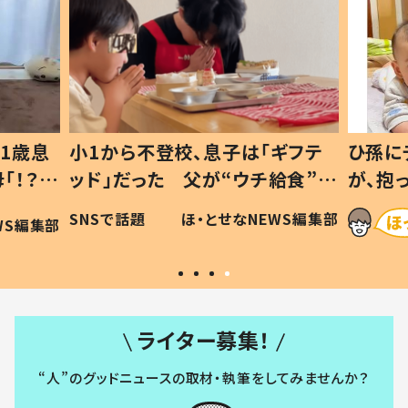
1歳息
小1から不登校、息子は「ギフテ
ひ孫に
「！？」
ッド」だった 父が“ウチ給食”を
が、抱
に「可愛
作り続ける理由とは #令和の親
「涙が
SNSで話題
ほ・とせなNEWS編集部
WS編集部
#令和の子
い」
ライター募集！
“人”のグッドニュースの取材・執筆をしてみませんか？