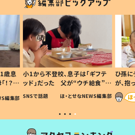
1歳息
小1から不登校、息子は「ギフテ
ひ孫に
「！？」
ッド」だった 父が“ウチ給食”を
が、抱
に「可愛
作り続ける理由とは #令和の親
「涙が
SNSで話題
ほ・とせなNEWS編集部
WS編集部
#令和の子
い」