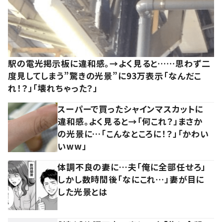
駅の電光掲示板に違和感。→よく見ると……思わず二
度見してしまう”驚きの光景”に93万表示「なんだこ
れ！？」「壊れちゃった？」
スーパーで買ったシャインマスカットに
違和感。よく見ると→「何これ？」まさか
の光景に…「こんなところに！？」「かわい
いww」
体調不良の妻に…夫「俺に全部任せろ」
しかし数時間後「なにこれ…」妻が目に
した光景とは