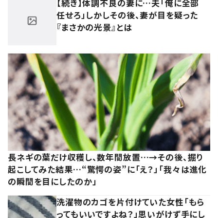
【続き】体調不良の妻に…夫「俺に全部
任せろ」しかしその後、妻が目を疑った
『まさかの光景』とは
長ネギの葉だけ収穫し、数年間放置…→その後、掘り
起こしてみた結果…“驚愕の姿”に「え？」「我々は進化
の瞬間を目にしたのか」
洗濯物のカゴを片付けていた女性「もら
ってもいいですよね？」思いがけず手にし