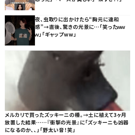
夜、虫取りに出かけたら“胸元に違和
感”→直後、驚きの光景に…「笑ったｗｗ
ｗ」「ギャップww」
メルカリで買ったズッキーニの種。→土に植えて3ヶ月
放置した結果……『衝撃の光景』に「ズッキーニも凶器
になるのか、、」「野太い音！笑」