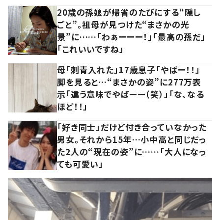
20歳の孫娘が帰省のたびにする“隠し
ごと”。祖母が見つけた“まさかの光
景”に……「わぁーーー！」「最高の孫だ」
「これいいですね」
母「刺青入れた」17歳息子「やばー！！」
脚を見ると…“まさかの姿”に277万表
示「違う意味でやばーー（笑）」「な、なる
ほど！！」
「好き同士」だけど付き合っていなかった
男女。それから15年…小中高と同じだっ
た2人の“現在の姿”に……「大人になっ
ても可愛い」