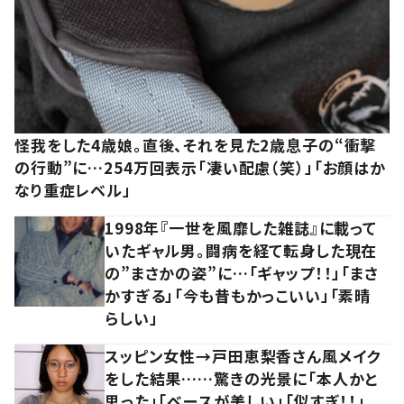
怪我をした4歳娘。直後、それを見た2歳息子の“衝撃
の行動”に…254万回表示「凄い配慮（笑）」「お顔はか
なり重症レベル」
1998年『一世を風靡した雑誌』に載って
いたギャル男。闘病を経て転身した現在
の”まさかの姿”に…「ギャップ！！」「まさ
かすぎる」「今も昔もかっこいい」「素晴
らしい」
スッピン女性→戸田恵梨香さん風メイク
をした結果……驚きの光景に「本人かと
思った」「ベースが美しい」「似すぎ！！」