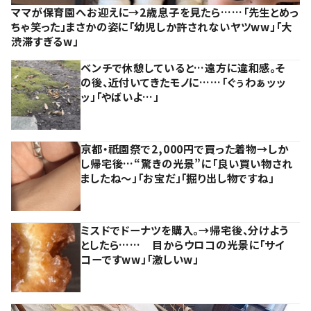
ママが保育園へお迎えに→2歳息子を見たら……「先生とめっ
ちゃ笑った」まさかの姿に「幼児しか許されないヤツww」「大
渋滞すぎるw」
ベンチで休憩していると…遠方に違和感。そ
の後、近付いてきたモノに……「ぐぅわぁッッ
ッ」「やばいよ…」
京都・祇園祭で2,000円で買った着物→しか
し帰宅後…“驚きの光景”に「良い買い物され
ましたね～」「お宝だ」「掘り出し物ですね」
ミスドでドーナツを購入。→帰宅後、分けよう
としたら…… 目からウロコの光景に「サイ
コーですww」「激しいw」