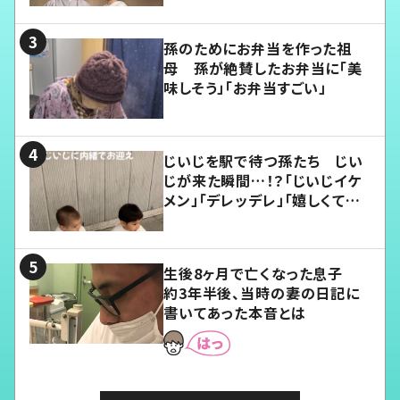
孫のためにお弁当を作った祖
母 孫が絶賛したお弁当に「美
味しそう」「お弁当すごい」
じいじを駅で待つ孫たち じい
じが来た瞬間…！？「じいじイケ
メン」「デレッデレ」「嬉しくて可
愛くてたまらない」「幸せになれ
る」
生後8ヶ月で亡くなった息子
約3年半後、当時の妻の日記に
書いてあった本音とは