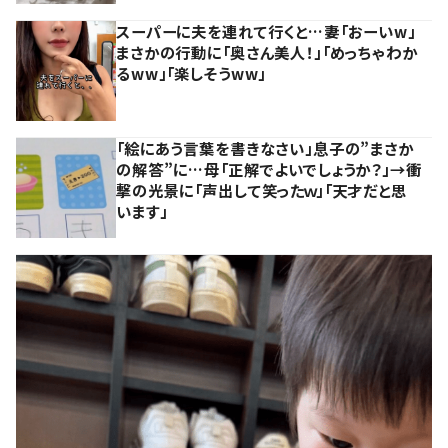
スーパーに夫を連れて行くと…妻「おーいw」
まさかの行動に「奥さん美人！」「めっちゃわか
るww」「楽しそうww」
「絵にあう言葉を書きなさい」息子の”まさか
の解答”に…母「正解でよいでしょうか？」→衝
撃の光景に「声出して笑ったｗ」「天才だと思
います」