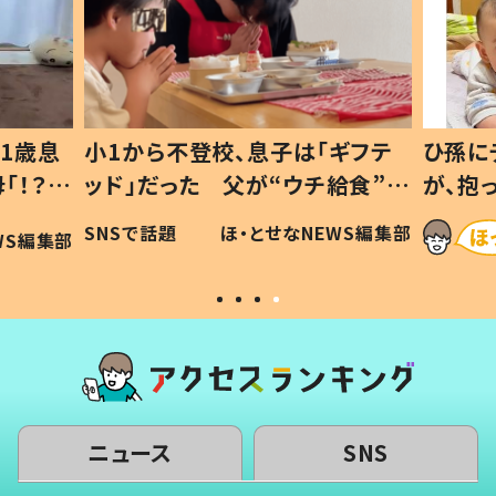
1歳息
小1から不登校、息子は「ギフテ
ひ孫に
「！？」
ッド」だった 父が“ウチ給食”を
が、抱
に「可愛
作り続ける理由とは #令和の親
「涙が
SNSで話題
ほ・とせなNEWS編集部
WS編集部
#令和の子
い」
ニュース
SNS