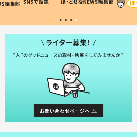
SNSで話題
ほ・とせなNEWS編集部
WS編集部
#令和の子
い」
ライター募集！
“人”のグッドニュースの取材・執筆をしてみませんか？
お問い合わせページへ