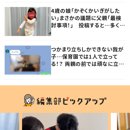
の声
4歳の娘「かぞくかいぎがした
い」まさかの議題に父親「最検
討事項！」 投稿すると…多くの
意見が寄せられる！
つかまり立ちしかできない我が
子…保育園では1人で立って
る！？ 両親の前では頑なに立た
ない1歳児が可愛すぎる…！