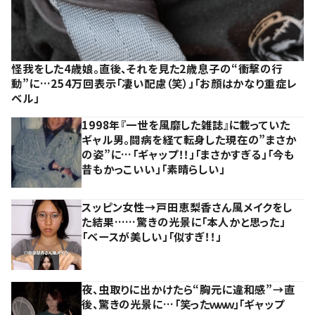
怪我をした4歳娘。直後、それを見た2歳息子の“衝撃の行
動”に…254万回表示「凄い配慮（笑）」「お顔はかなり重症レ
ベル」
1998年『一世を風靡した雑誌』に載っていた
ギャル男。闘病を経て転身した現在の”まさか
の姿”に…「ギャップ！！」「まさかすぎる」「今も
昔もかっこいい」「素晴らしい」
スッピン女性→戸田恵梨香さん風メイクをし
た結果……驚きの光景に「本人かと思った」
「ベースが美しい」「似すぎ！！」
夜、虫取りに出かけたら“胸元に違和感”→直
後、驚きの光景に…「笑ったｗｗｗ」「ギャップ