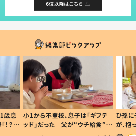
6位以降はこちら
1歳息
小1から不登校、息子は「ギフテ
ひ孫に
「！？」
ッド」だった 父が“ウチ給食”を
が、抱
に「可愛
作り続ける理由とは #令和の親
「涙が