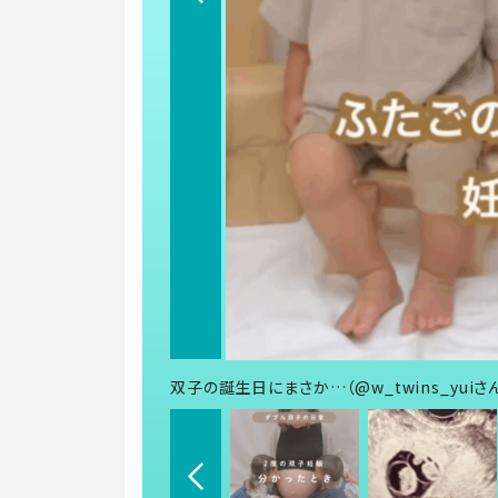
双子の誕生日にまさか…（@w_twins_yuiさ