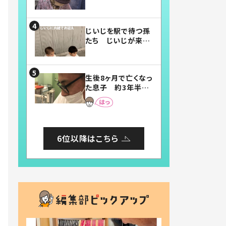
賛したお弁当に「美
味しそう」「お弁当す
ごい」
じいじを駅で待つ孫
たち じいじが来た
瞬間…！？「じいじイ
ケメン」「デレッデレ」
「嬉しくて可愛くてた
生後8ヶ月で亡くなっ
まらない」「幸せにな
た息子 約3年半
れる」
後、当時の妻の日記
に書いてあった本音
とは
6位以降はこちら