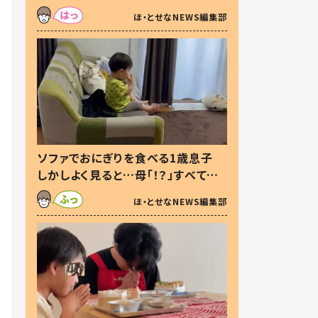
た本音とは
ほ・とせなNEWS編集部
ソファでおにぎりを食べる1歳息子
しかしよく見ると…母「！？」すべてを
察した母の投稿に「可愛いから許
ほ・とせなNEWS編集部
す！」「現行犯〜」