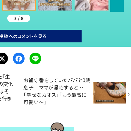
3 / 8
投稿へのコメントを見る
た『生
お留守番をしていたパパと0歳
の変化
息子 ママが帰宅すると…
うまそ
「幸せなカオス」「もう最高に
で行き
可愛い〜」