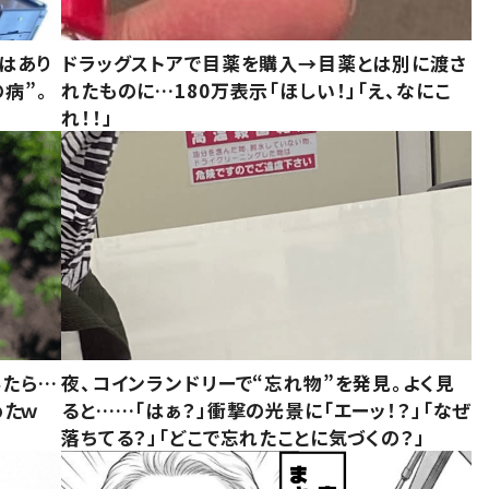
はあり
ドラッグストアで目薬を購入→目薬とは別に渡さ
病”。
れたものに…180万表示「ほしい！」「え、なにこ
れ！！」
みたら…
夜、コインランドリーで“忘れ物”を発見。よく見
めたｗ
ると……「はぁ？」衝撃の光景に「エーッ！？」「なぜ
落ちてる？」「どこで忘れたことに気づくの？」