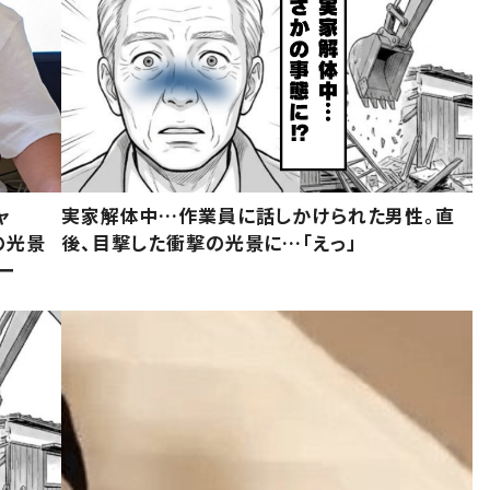
ャ
実家解体中…作業員に話しかけられた男性。直
の光景
後、目撃した衝撃の光景に…「えっ」
ー