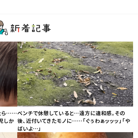
たら……
ベンチで休憩していると…遠方に違和感。その
児しか
後、近付いてきたモノに……「ぐぅわぁッッッ」「や
ばいよ…」