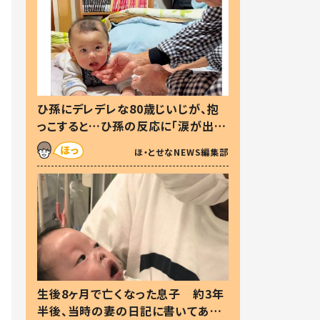
ひ孫にデレデレな80歳じいじが、抱
っこすると…ひ孫の反応に「涙が出ま
した」「可愛くて仕方ない」
ほ・とせなNEWS編集部
生後8ヶ月で亡くなった息子 約3年
半後、当時の妻の日記に書いてあっ