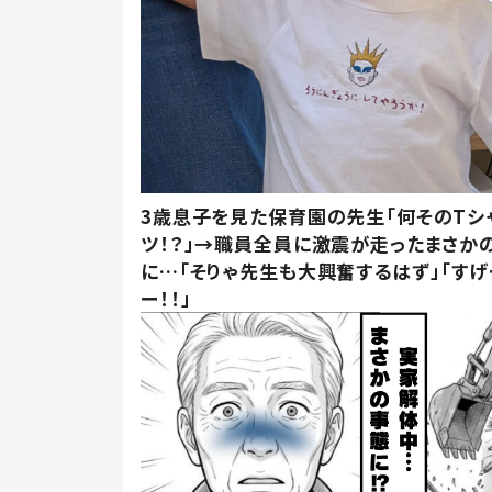
3歳息子を見た保育園の先生「何そのTシ
ツ！？」→職員全員に激震が走ったまさか
に…「そりゃ先生も大興奮するはず」「すげ
ー！！」