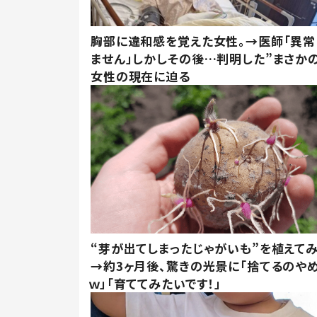
胸部に違和感を覚えた女性。→医師「異常
ません」しかしその後…判明した”まさかの
女性の現在に迫る
“芽が出てしまったじゃがいも”を植えて
→約3ヶ月後、驚きの光景に「捨てるのや
ｗ」「育ててみたいです！」