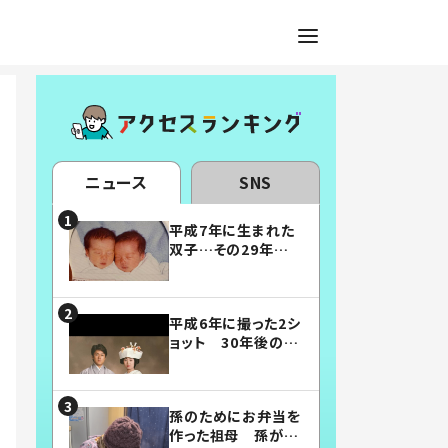
ニュース
SNS
平成7年に生まれた
双子…その29年後
の姿に「漫画みたい」
「素敵すぎる」
平成6年に撮った2シ
ョット 30年後の姿
に…「美男美女」「こ
んな夫婦になりた
い」
孫のためにお弁当を
作った祖母 孫が絶