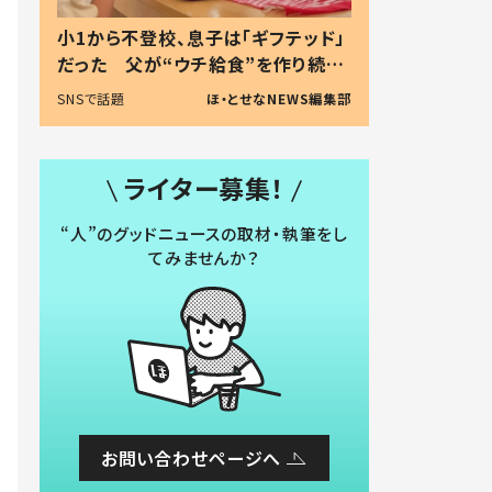
小1から不登校、息子は「ギフテッド」
だった 父が“ウチ給食”を作り続け
る理由とは #令和の親 #令和の子
SNSで話題
ほ・とせなNEWS編集部
ライター募集！
“人”のグッドニュースの取材・執筆をし
てみませんか？
お問い合わせページへ