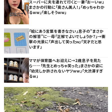
スーパーに夫を連れて行くと…妻「おーいw」
まさかの行動に「奥さん美人！」「めっちゃわか
るww」「楽しそうww」
「絵にあう言葉を書きなさい」息子の”まさか
の解答”に…母「正解でよいでしょうか？」→衝
撃の光景に「声出して笑ったｗ」「天才だと思
います」
ママが保育園へお迎えに→2歳息子を見た
ら……「先生とめっちゃ笑った」まさかの姿に
「幼児しか許されないヤツww」「大渋滞すぎ
るw」