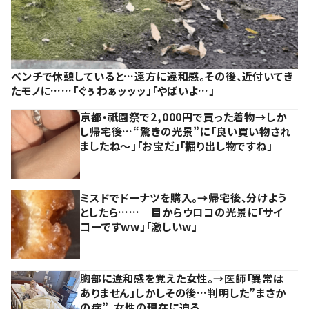
ベンチで休憩していると…遠方に違和感。その後、近付いてき
たモノに……「ぐぅわぁッッッ」「やばいよ…」
京都・祇園祭で2,000円で買った着物→しか
し帰宅後…“驚きの光景”に「良い買い物され
ましたね～」「お宝だ」「掘り出し物ですね」
ミスドでドーナツを購入。→帰宅後、分けよう
としたら…… 目からウロコの光景に「サイ
コーですww」「激しいw」
胸部に違和感を覚えた女性。→医師「異常は
ありません」しかしその後…判明した”まさか
の病”。女性の現在に迫る