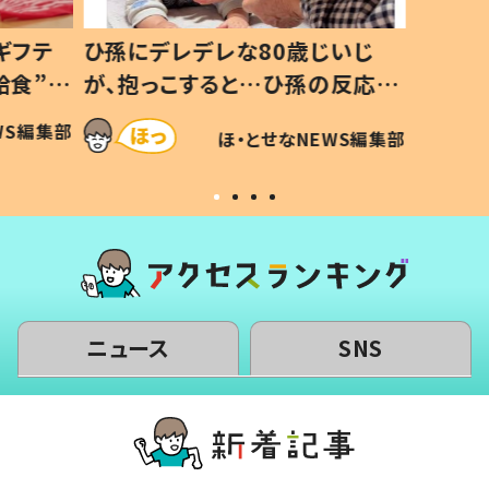
ギフテ
ひ孫にデレデレな80歳じいじ
給食”を
が、抱っこすると…ひ孫の反応に
和の親
「涙が出ました」「可愛くて仕方な
WS編集部
ほ・とせなNEWS編集部
い」
ニュース
SNS