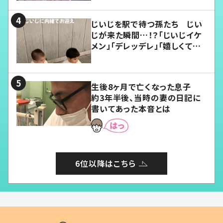
じいじを駅で待つ孫たち じい
じが来た瞬間…！？「じいじイケ
メン」「デレッデレ」「嬉しくて可
愛くてたまらない」「幸せになれ
る」
生後8ヶ月で亡くなった息子
約3年半後、当時の妻の日記に
書いてあった本音とは
6位以降はこちら