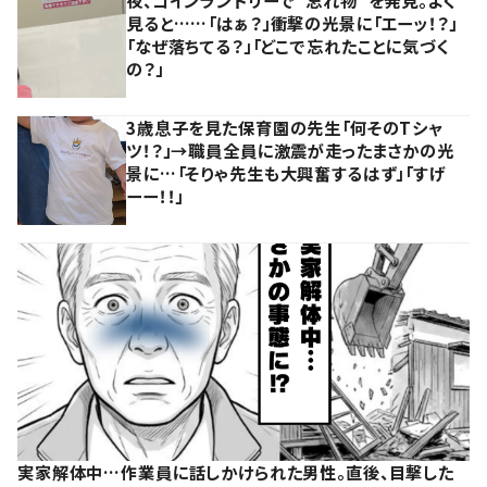
夜、コインランドリーで“忘れ物”を発見。よく
見ると……「はぁ？」衝撃の光景に「エーッ！？」
「なぜ落ちてる？」「どこで忘れたことに気づく
の？」
3歳息子を見た保育園の先生「何そのTシャ
ツ！？」→職員全員に激震が走ったまさかの光
景に…「そりゃ先生も大興奮するはず」「すげ
ーー！！」
実家解体中…作業員に話しかけられた男性。直後、目撃した