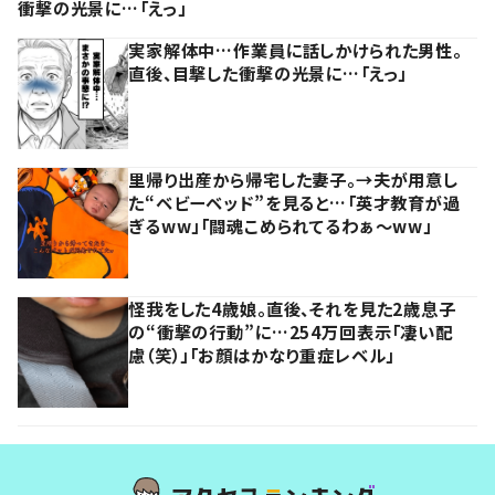
衝撃の光景に…「えっ」
実家解体中…作業員に話しかけられた男性。
直後、目撃した衝撃の光景に…「えっ」
里帰り出産から帰宅した妻子。→夫が用意し
た“ベビーベッド”を見ると…「英才教育が過
ぎるww」「闘魂こめられてるわぁ～ww」
怪我をした4歳娘。直後、それを見た2歳息子
の“衝撃の行動”に…254万回表示「凄い配
慮（笑）」「お顔はかなり重症レベル」