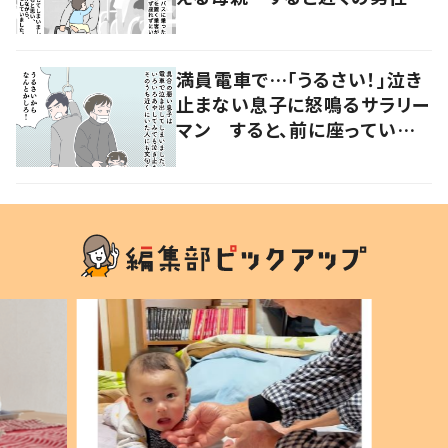
声をかけ…「涙が出そうでした」
満員電車で…「うるさい！」泣き
止まない息子に怒鳴るサラリー
マン すると、前に座っていた
女性からの助け船に「感謝いっ
ぱい」