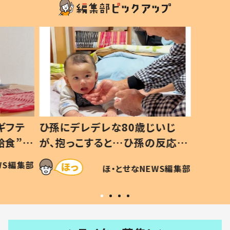
ギフテ
ひ孫にデレデレな80歳じいじ
給食”を
が、抱っこすると…ひ孫の反応に
和の親
「涙が出ました」「可愛くて仕方な
WS編集部
ほ・とせなNEWS編集部
い」