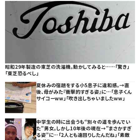
昭和29年製造の東芝の洗濯機。動かしてみると……「驚き」
「東芝恐るべし」
夏休みの宿題をする小5息子に違和感。→直
後、母がみた『衝撃的すぎる姿』に…「息子くん
サイコーww」「吹き出しちゃいましたww」
中学生の時に出会うも“別々の道を歩んでい
た”男女。しかし10年後の現在→”まさかすぎ
る姿”に…「2人とも遠回りしたんだね」「素敵