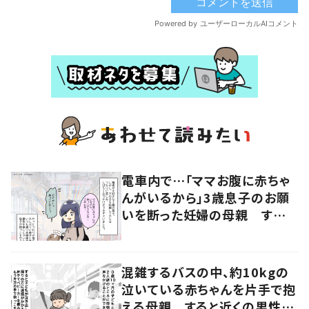
電車内で…「ママお腹に赤ちゃ
んがいるから」3歳息子のお願
いを断った妊婦の母親 すると
近くにいた女性の申し出に「こ
れ以上ない機会だった」
混雑するバスの中、約10kgの
泣いている赤ちゃんを片手で抱
える母親 すると近くの男性が