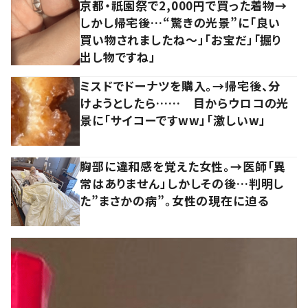
京都・祇園祭で2,000円で買った着物→
しかし帰宅後…“驚きの光景”に「良い
買い物されましたね～」「お宝だ」「掘り
出し物ですね」
ミスドでドーナツを購入。→帰宅後、分
けようとしたら…… 目からウロコの光
景に「サイコーですww」「激しいw」
胸部に違和感を覚えた女性。→医師「異
常はありません」しかしその後…判明し
た”まさかの病”。女性の現在に迫る