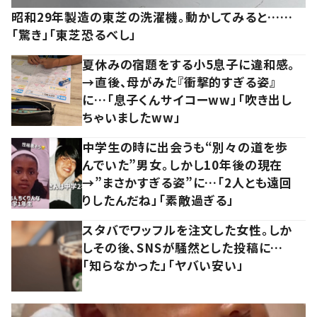
昭和29年製造の東芝の洗濯機。動かしてみると……
「驚き」「東芝恐るべし」
夏休みの宿題をする小5息子に違和感。
→直後、母がみた『衝撃的すぎる姿』
に…「息子くんサイコーww」「吹き出し
ちゃいましたww」
中学生の時に出会うも“別々の道を歩
んでいた”男女。しかし10年後の現在
→”まさかすぎる姿”に…「2人とも遠回
りしたんだね」「素敵過ぎる」
スタバでワッフルを注文した女性。しか
しその後、SNSが騒然とした投稿に…
「知らなかった」「ヤバい安い」