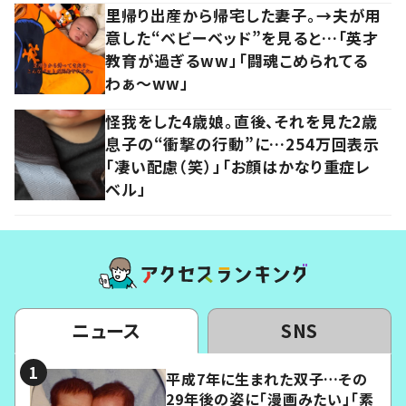
里帰り出産から帰宅した妻子。→夫が用
意した“ベビーベッド”を見ると…「英才
教育が過ぎるww」「闘魂こめられてる
わぁ～ww」
怪我をした4歳娘。直後、それを見た2歳
息子の“衝撃の行動”に…254万回表示
「凄い配慮（笑）」「お顔はかなり重症レ
ベル」
ニュース
SNS
平成7年に生まれた双子…その
29年後の姿に「漫画みたい」「素