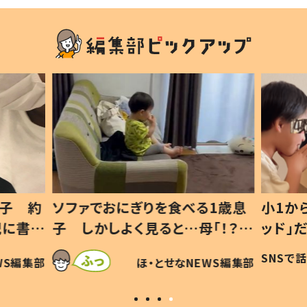
1歳息
小1から不登校、息子は「ギフテ
ひ孫に
「！？」
ッド」だった 父が“ウチ給食”を
が、抱
に「可愛
作り続ける理由とは #令和の親
「涙が
SNSで話題
ほ・とせなNEWS編集部
WS編集部
#令和の子
い」