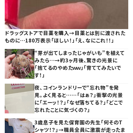
ドラッグストアで目薬を購入→目薬とは別に渡された
ものに…180万表示「ほしい！」「え、なにこれ！！」
“芽が出てしまったじゃがいも”を植えて
みたら…→約3ヶ月後、驚きの光景に
「捨てるのやめたｗｗ」「育ててみたいで
す！」
夜、コインランドリーで“忘れ物”を発
見。よく見ると……「はぁ？」衝撃の光景
に「エーッ！？」「なぜ落ちてる？」「どこで
忘れたことに気づくの？」
3歳息子を見た保育園の先生「何そのT
シャツ！？」→職員全員に激震が走ったま