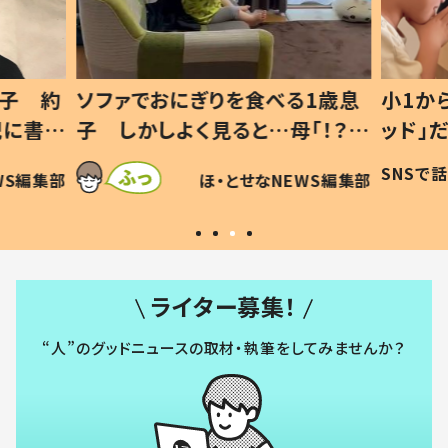
1歳息
小1から不登校、息子は「ギフテ
ひ孫に
「！？」
ッド」だった 父が“ウチ給食”を
が、抱
に「可愛
作り続ける理由とは #令和の親
「涙が
SNSで話題
ほ・とせなNEWS編集部
WS編集部
#令和の子
い」
ライター募集！
“人”のグッドニュースの取材・執筆をしてみませんか？