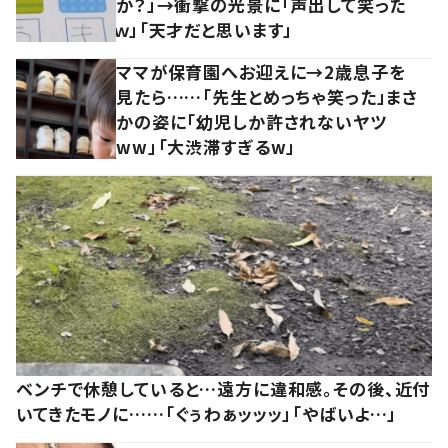
か？」→衝撃の光景に「声出して笑った
ｗ」「天才だと思います」
ママが保育園へお迎えに→2歳息子を
見たら……「先生とめっちゃ笑った」まさ
かの姿に「幼児しか許されないヤツ
ww」「大渋滞すぎるw」
ベンチで休憩していると…遠方に違和感。その後、近付
いてきたモノに……「ぐぅわぁッッッ」「やばいよ…」