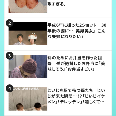
敵すぎる」
平成6年に撮った2ショット 30
年後の姿に…「美男美女」「こん
な夫婦になりたい」
孫のためにお弁当を作った祖
母 孫が絶賛したお弁当に「美
味しそう」「お弁当すごい」
じいじを駅で待つ孫たち じい
じが来た瞬間…！？「じいじイケ
メン」「デレッデレ」「嬉しくて可
愛くてたまらない」「幸せになれ
る」