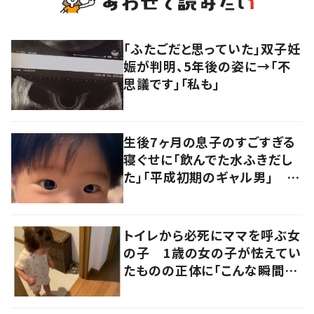
「ふたごだと思っていた」双子妊
娠が判明、5年後の姿に→「不
思議です」「私も」
生後7ヶ月の息子のすごすぎる
寝ぐせに「飲んでた水ふきだし
た」「平成初期のギャル男」 実
は遺伝が関係しており、祖父の
写真にも反響が
トイレから必死にママを呼ぶ女
の子 1歳の女の子が怯えてい
たものの正体に「こんな瞬間
が！？」「可愛いぃぃ！」の声