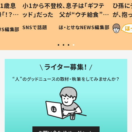
1歳息
小1から不登校、息子は「ギフテ
ひ孫に
「！？」
ッド」だった 父が“ウチ給食”を
が、抱
に「可愛
作り続ける理由とは #令和の親
「涙が
SNSで話題
ほ・とせなNEWS編集部
WS編集部
#令和の子
い」
ライター募集！
“人”のグッドニュースの取材・執筆をしてみませんか？