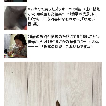
メルカリで買ったズッキーニの種。→土に植え
て3ヶ月放置した結果……『衝撃の光景』に
「ズッキーニも凶器になるのか、、」「野太い
音！笑」
20歳の孫娘が帰省のたびにする“隠しごと”。
祖母が見つけた“まさかの光景”に……「わぁ
ーーー！」「最高の孫だ」「これいいですね」