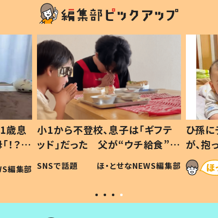
1歳息
小1から不登校、息子は「ギフテ
ひ孫に
「！？」
ッド」だった 父が“ウチ給食”を
が、抱
に「可愛
作り続ける理由とは #令和の親
「涙が
SNSで話題
ほ・とせなNEWS編集部
WS編集部
#令和の子
い」