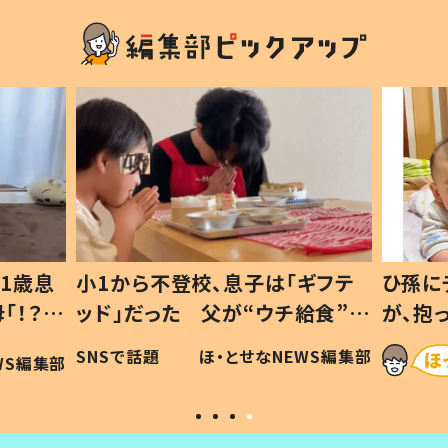
1歳息
小1から不登校、息子は「ギフテ
ひ孫に
「！？」
ッド」だった 父が“ウチ給食”を
が、抱
に「可愛
作り続ける理由とは #令和の親
「涙が
SNSで話題
ほ・とせなNEWS編集部
WS編集部
#令和の子
い」