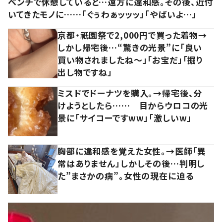
ベンチで休憩していると…遠方に違和感。その後、近付
いてきたモノに……「ぐぅわぁッッッ」「やばいよ…」
京都・祇園祭で2,000円で買った着物→
しかし帰宅後…“驚きの光景”に「良い
買い物されましたね～」「お宝だ」「掘り
出し物ですね」
ミスドでドーナツを購入。→帰宅後、分
けようとしたら…… 目からウロコの光
景に「サイコーですww」「激しいw」
胸部に違和感を覚えた女性。→医師「異
常はありません」しかしその後…判明し
た”まさかの病”。女性の現在に迫る