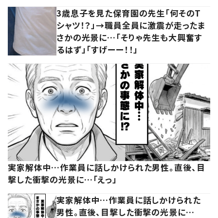
3歳息子を見た保育園の先生「何そのT
シャツ！？」→職員全員に激震が走ったま
さかの光景に…「そりゃ先生も大興奮す
るはず」「すげーー！！」
実家解体中…作業員に話しかけられた男性。直後、目
撃した衝撃の光景に…「えっ」
実家解体中…作業員に話しかけられた
男性。直後、目撃した衝撃の光景に…