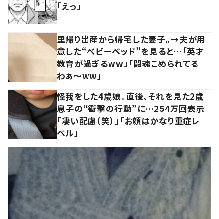
「えっ」
里帰り出産から帰宅した妻子。→夫が用
意した“ベビーベッド”を見ると…「英才
教育が過ぎるww」「闘魂こめられてる
わぁ～ww」
怪我をした4歳娘。直後、それを見た2歳
息子の“衝撃の行動”に…254万回表示
「凄い配慮（笑）」「お顔はかなり重症レ
ベル」