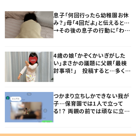
息子「何回行ったら幼稚園お休
み？」母「4回だよ」と伝えると…
→その後の息子の行動に「わか
るよその気持ち」「うちの子も！」
の声
4歳の娘「かぞくかいぎがした
い」まさかの議題に父親「最検
討事項！」 投稿すると…多くの
意見が寄せられる！
つかまり立ちしかできない我が
子…保育園では1人で立って
る！？ 両親の前では頑なに立た
ない1歳児が可愛すぎる…！