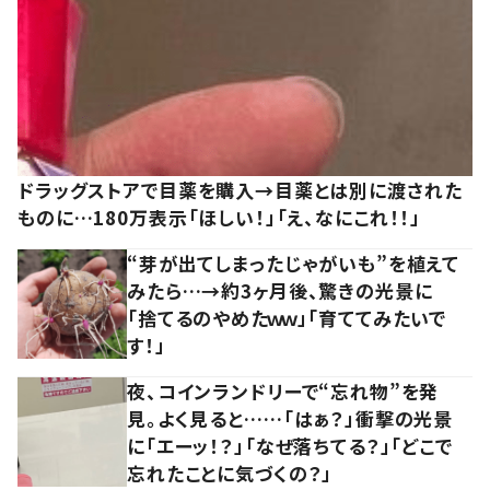
ドラッグストアで目薬を購入→目薬とは別に渡された
ものに…180万表示「ほしい！」「え、なにこれ！！」
“芽が出てしまったじゃがいも”を植えて
みたら…→約3ヶ月後、驚きの光景に
「捨てるのやめたｗｗ」「育ててみたいで
す！」
夜、コインランドリーで“忘れ物”を発
見。よく見ると……「はぁ？」衝撃の光景
に「エーッ！？」「なぜ落ちてる？」「どこで
忘れたことに気づくの？」