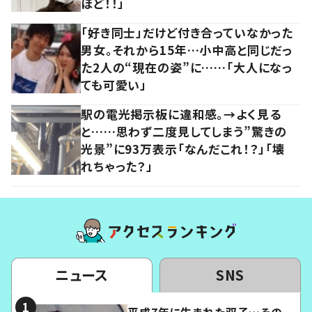
ほど！！」
「好き同士」だけど付き合っていなかった
男女。それから15年…小中高と同じだっ
た2人の“現在の姿”に……「大人になっ
ても可愛い」
駅の電光掲示板に違和感。→よく見る
と……思わず二度見してしまう”驚きの
光景”に93万表示「なんだこれ！？」「壊
れちゃった？」
ニュース
SNS
平成7年に生まれた双子…その