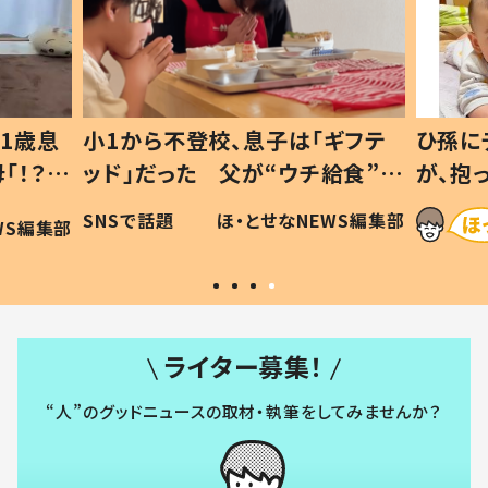
1歳息
小1から不登校、息子は「ギフテ
ひ孫に
「！？」
ッド」だった 父が“ウチ給食”を
が、抱
に「可愛
作り続ける理由とは #令和の親
「涙が
SNSで話題
ほ・とせなNEWS編集部
WS編集部
#令和の子
い」
ライター募集！
“人”のグッドニュースの取材・執筆をしてみませんか？