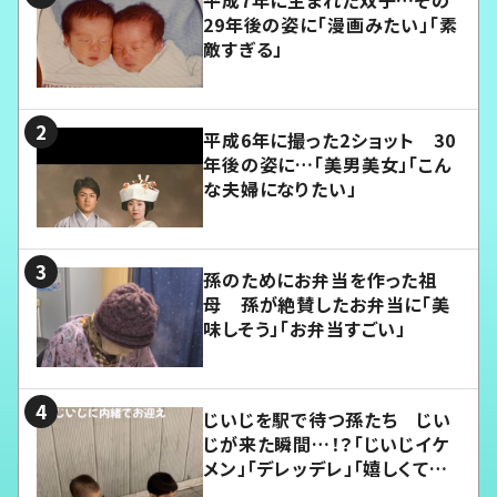
29年後の姿に「漫画みたい」「素
敵すぎる」
平成6年に撮った2ショット 30
年後の姿に…「美男美女」「こん
な夫婦になりたい」
孫のためにお弁当を作った祖
母 孫が絶賛したお弁当に「美
味しそう」「お弁当すごい」
じいじを駅で待つ孫たち じい
じが来た瞬間…！？「じいじイケ
メン」「デレッデレ」「嬉しくて可
愛くてたまらない」「幸せになれ