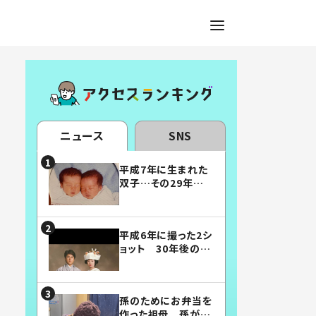
ニュース
SNS
平成7年に生まれた
双子…その29年後
の姿に「漫画みたい」
「素敵すぎる」
平成6年に撮った2シ
ョット 30年後の姿
に…「美男美女」「こ
んな夫婦になりた
い」
孫のためにお弁当を
作った祖母 孫が絶