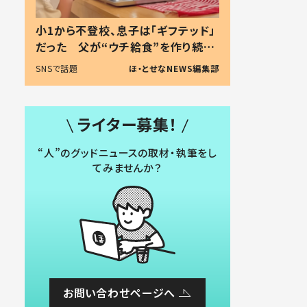
小1から不登校、息子は「ギフテッド」
だった 父が“ウチ給食”を作り続け
る理由とは #令和の親 #令和の子
SNSで話題
ほ・とせなNEWS編集部
ライター募集！
“人”のグッドニュースの取材・執筆をし
てみませんか？
お問い合わせページへ