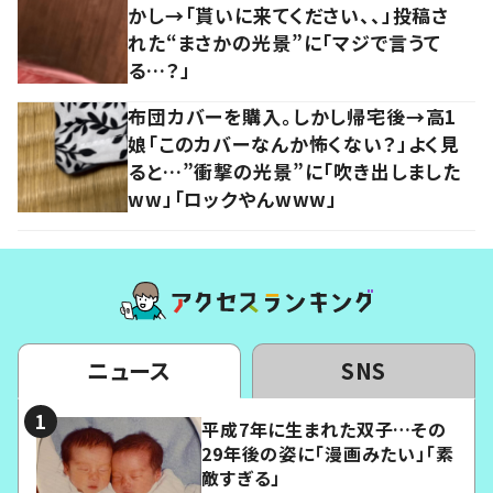
かし→「貰いに来てください、、」投稿さ
れた“まさかの光景”に「マジで言うて
る…？」
布団カバーを購入。しかし帰宅後→高1
娘「このカバーなんか怖くない？」よく見
ると…”衝撃の光景”に「吹き出しました
ww」「ロックやんwww」
ニュース
SNS
平成7年に生まれた双子…その
29年後の姿に「漫画みたい」「素
敵すぎる」