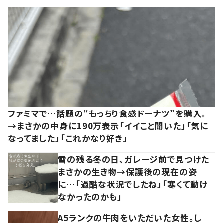
ファミマで…話題の“もっちり食感ドーナツ”を購入。
→まさかの中身に190万表示「イイこと聞いた」「気に
なってました」「これかなり好き」
雪の残る冬の日、ガレージ前で見つけた
まさかの生き物→保護後の現在の姿
に…「過酷な状況でしたね」「寒くて動け
なかったのかも」
A5ランクの牛肉をいただいた女性。し