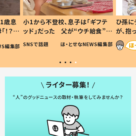
1歳息
小1から不登校、息子は「ギフテ
ひ孫に
「！？」
ッド」だった 父が“ウチ給食”を
が、抱
に「可愛
作り続ける理由とは #令和の親
「涙が
SNSで話題
ほ・とせなNEWS編集部
WS編集部
#令和の子
い」
ライター募集！
“人”のグッドニュースの取材・執筆をしてみませんか？