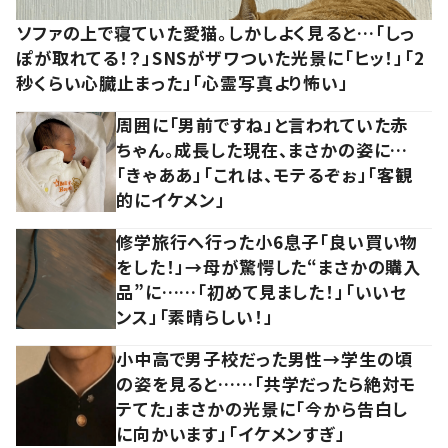
ソファの上で寝ていた愛猫。しかしよく見ると…「しっ
ぽが取れてる！？」SNSがザワついた光景に「ヒッ！」「2
秒くらい心臓止まった」「心霊写真より怖い」
周囲に「男前ですね」と言われていた赤
ちゃん。成長した現在、まさかの姿に…
「きゃああ」「これは、モテるぞぉ」「客観
的にイケメン」
修学旅行へ行った小6息子「良い買い物
をした！」→母が驚愕した“まさかの購入
品”に……「初めて見ました！」「いいセ
ンス」「素晴らしい！」
小中高で男子校だった男性→学生の頃
の姿を見ると……「共学だったら絶対モ
テてた」まさかの光景に「今から告白し
に向かいます」「イケメンすぎ」