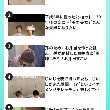
平成6年に撮った2ショット 30
年後の姿に…「美男美女」「こん
な夫婦になりたい」
孫のためにお弁当を作った祖
母 孫が絶賛したお弁当に「美
味しそう」「お弁当すごい」
じいじを駅で待つ孫たち じい
じが来た瞬間…！？「じいじイケ
メン」「デレッデレ」「嬉しくて可
愛くてたまらない」「幸せになれ
る」
生後8ヶ月で亡くなった息子