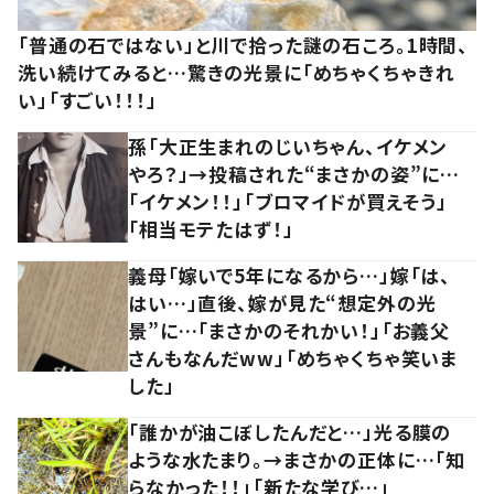
「普通の石ではない」と川で拾った謎の石ころ。1時間、
洗い続けてみると…驚きの光景に「めちゃくちゃきれ
い」「すごい！！！」
孫「大正生まれのじいちゃん、イケメン
やろ？」→投稿された“まさかの姿”に…
「イケメン！！」「ブロマイドが買えそう」
「相当モテたはず！」
義母「嫁いで5年になるから…」嫁「は、
はい…」直後、嫁が見た“想定外の光
景”に…「まさかのそれかい！」「お義父
さんもなんだww」「めちゃくちゃ笑いま
した」
「誰かが油こぼしたんだと…」光る膜の
ような水たまり。→まさかの正体に…「知
らなかった！！」「新たな学び…」