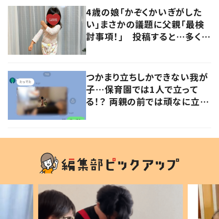
4歳の娘「かぞくかいぎがした
い」まさかの議題に父親「最検
討事項！」 投稿すると…多くの
意見が寄せられる！
つかまり立ちしかできない我が
子…保育園では1人で立って
る！？ 両親の前では頑なに立た
ない1歳児が可愛すぎる…！