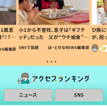
1歳息
小1から不登校、息子は「ギフテ
ひ孫に
「！？」
ッド」だった 父が“ウチ給食”を
が、抱
に「可愛
作り続ける理由とは #令和の親
「涙が
SNSで話題
ほ・とせなNEWS編集部
WS編集部
#令和の子
い」
ニュース
SNS