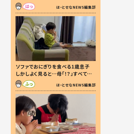
た本音とは
ほ・とせなNEWS編集部
ソファでおにぎりを食べる1歳息子
しかしよく見ると…母「！？」すべてを
察した母の投稿に「可愛いから許
ほ・とせなNEWS編集部
す！」「現行犯〜」