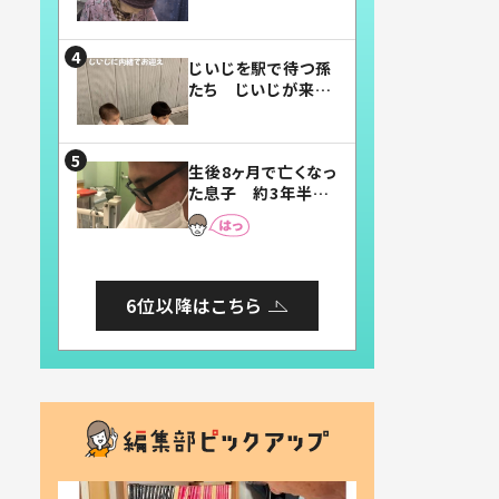
賛したお弁当に「美
味しそう」「お弁当す
ごい」
じいじを駅で待つ孫
たち じいじが来た
瞬間…！？「じいじイ
ケメン」「デレッデレ」
「嬉しくて可愛くてた
生後8ヶ月で亡くなっ
まらない」「幸せにな
た息子 約3年半
れる」
後、当時の妻の日記
に書いてあった本音
とは
6位以降はこちら