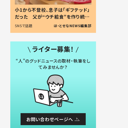
小1から不登校、息子は「ギフテッド」
だった 父が“ウチ給食”を作り続け
る理由とは #令和の親 #令和の子
SNSで話題
ほ・とせなNEWS編集部
ライター募集！
“人”のグッドニュースの取材・執筆をし
てみませんか？
お問い合わせページへ