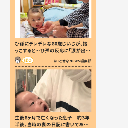
ひ孫にデレデレな80歳じいじが、抱
っこすると…ひ孫の反応に「涙が出ま
した」「可愛くて仕方ない」
ほ・とせなNEWS編集部
生後8ヶ月で亡くなった息子 約3年
半後、当時の妻の日記に書いてあっ