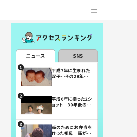
ニュース
SNS
平成7年に生まれた
双子…その29年後
の姿に「漫画みたい」
「素敵すぎる」
平成6年に撮った2シ
ョット 30年後の姿
に…「美男美女」「こ
んな夫婦になりた
い」
孫のためにお弁当を
作った祖母 孫が絶