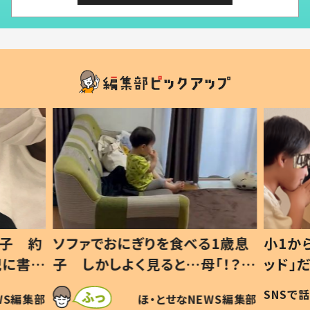
1歳息
小1から不登校、息子は「ギフテ
ひ孫に
「！？」
ッド」だった 父が“ウチ給食”を
が、抱
に「可愛
作り続ける理由とは #令和の親
「涙が
SNSで話題
ほ・とせなNEWS編集部
WS編集部
#令和の子
い」