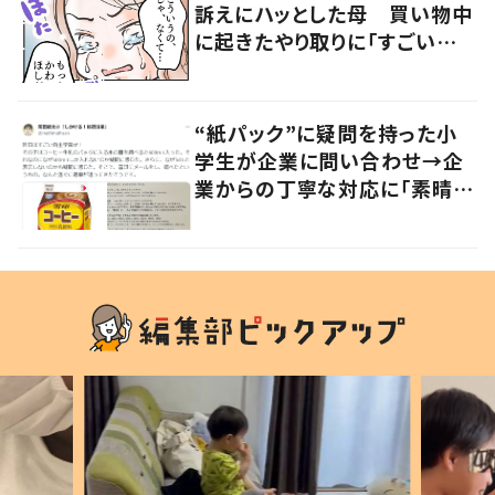
訴えにハッとした母 買い物中
に起きたやり取りに「すごい分
かる」「改めて気付かされた」
“紙パック”に疑問を持った小
学生が企業に問い合わせ→企
業からの丁寧な対応に「素晴ら
しい」の声