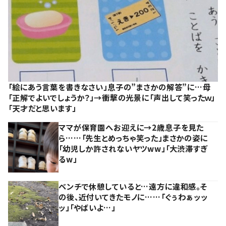
「絵にあう言葉を書きなさい」息子の”まさかの解答”に…母
「正解でよいでしょうか？」→衝撃の光景に「声出して笑ったｗ」
「天才だと思います」
ママが保育園へお迎えに→2歳息子を見た
ら……「先生とめっちゃ笑った」まさかの姿に
「幼児しか許されないヤツww」「大渋滞すぎ
るw」
ベンチで休憩していると…遠方に違和感。そ
の後、近付いてきたモノに……「ぐぅわぁッッ
ッ」「やばいよ…」