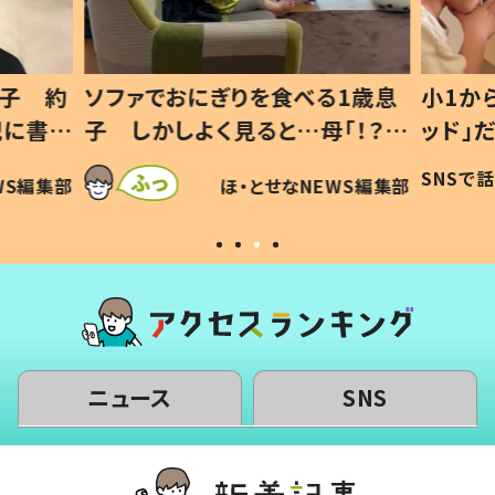
1歳息
小1から不登校、息子は「ギフテ
ひ孫に
「！？」
ッド」だった 父が“ウチ給食”を
が、抱
に「可愛
作り続ける理由とは #令和の親
「涙が
SNSで話題
ほ・とせなNEWS編集部
WS編集部
#令和の子
い」
ニュース
SNS