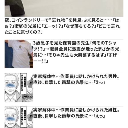
夜、コインランドリーで“忘れ物”を発見。よく見ると……「は
ぁ？」衝撃の光景に「エーッ！？」「なぜ落ちてる？」「どこで忘れ
たことに気づくの？」
3歳息子を見た保育園の先生「何そのTシャ
ツ！？」→職員全員に激震が走ったまさかの光
景に…「そりゃ先生も大興奮するはず」「すげ
ーー！！」
実家解体中…作業員に話しかけられた男性。
直後、目撃した衝撃の光景に…「えっ」
実家解体中…作業員に話しかけられた男性。
直後、目撃した衝撃の光景に…「えっ」