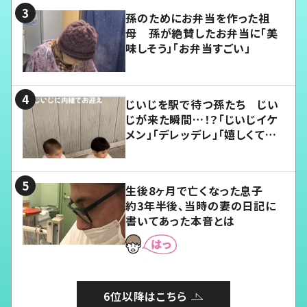
孫のためにお弁当を作った祖
母 孫が絶賛したお弁当に「美
味しそう」「お弁当すごい」
じいじを駅で待つ孫たち じい
じが来た瞬間…！？「じいじイケ
メン」「デレッデレ」「嬉しくて可
愛くてたまらない」「幸せになれ
る」
生後8ヶ月で亡くなった息子
約3年半後、当時の妻の日記に
書いてあった本音とは
6位以降はこちら