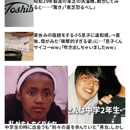
昭和29年製造の東芝の洗濯機。動かしてみ
ると……「驚き」「東芝恐るべし」
夏休みの宿題をする小5息子に違和感。→直
後、母がみた『衝撃的すぎる姿』に…「息子くん
サイコーww」「吹き出しちゃいましたww」
中学生の時に出会うも“別々の道を歩んでいた”男女。しかし