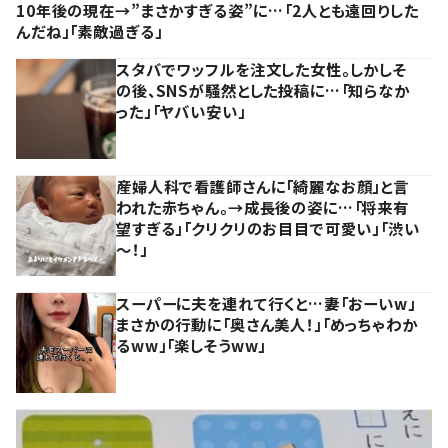
10年後の現在→”まさかすぎる姿”に…「2人とも遠回りした
んだね」「素敵過ぎる」
スタバでワッフルを注文した女性。しかしそ
の後、SNSが騒然とした投稿に…「知らなか
った」「ヤバい安い」
産婦人科で看護師さんに「綺麗なお顔」と言
われた赤ちゃん。→成長後の姿に…「将来有
望すぎる」「クリクリのお目目で可愛い」「渋い
～！」
スーパーに夫を連れて行くと…妻「おーいw」
まさかの行動に「奥さん美人！」「めっちゃわか
るww」「楽しそうww」