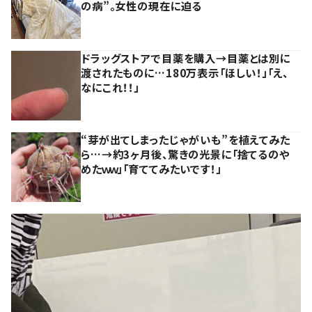
の病”。女性の現在に迫る
ドラッグストアで目薬を購入→目薬とは別に
渡されたものに…180万表示「ほしい！」「え、
なにこれ！！」
“芽が出てしまったじゃがいも”を植えてみた
ら…→約3ヶ月後、驚きの光景に「捨てるのや
めたｗｗ」「育ててみたいです！」