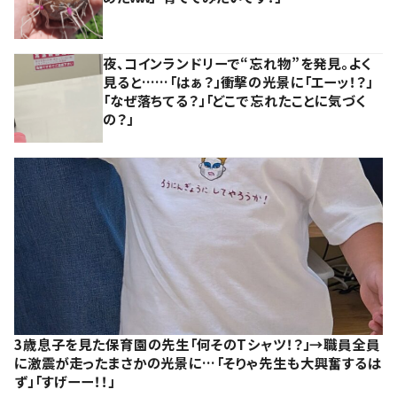
夜、コインランドリーで“忘れ物”を発見。よく
見ると……「はぁ？」衝撃の光景に「エーッ！？」
「なぜ落ちてる？」「どこで忘れたことに気づく
の？」
3歳息子を見た保育園の先生「何そのTシャツ！？」→職員全員
に激震が走ったまさかの光景に…「そりゃ先生も大興奮するは
ず」「すげーー！！」