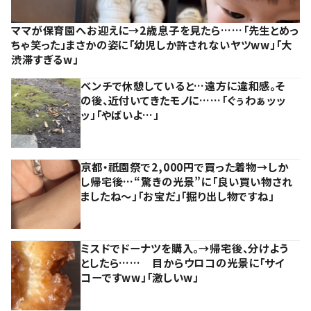
ママが保育園へお迎えに→2歳息子を見たら……「先生とめっ
ちゃ笑った」まさかの姿に「幼児しか許されないヤツww」「大
渋滞すぎるw」
ベンチで休憩していると…遠方に違和感。そ
の後、近付いてきたモノに……「ぐぅわぁッッ
ッ」「やばいよ…」
京都・祇園祭で2,000円で買った着物→しか
し帰宅後…“驚きの光景”に「良い買い物され
ましたね～」「お宝だ」「掘り出し物ですね」
ミスドでドーナツを購入。→帰宅後、分けよう
としたら…… 目からウロコの光景に「サイ
コーですww」「激しいw」