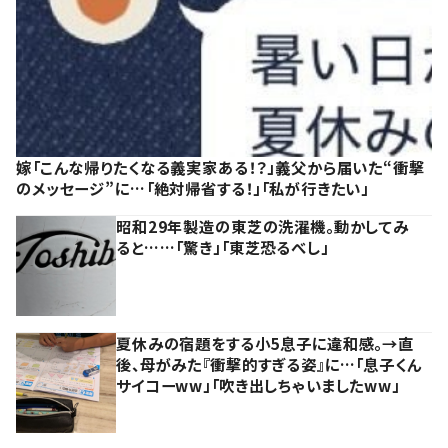
嫁「こんな帰りたくなる義実家ある！？」義父から届いた“衝撃
のメッセージ”に…「絶対帰省する！」「私が行きたい」
昭和29年製造の東芝の洗濯機。動かしてみ
ると……「驚き」「東芝恐るべし」
夏休みの宿題をする小5息子に違和感。→直
後、母がみた『衝撃的すぎる姿』に…「息子くん
サイコーww」「吹き出しちゃいましたww」