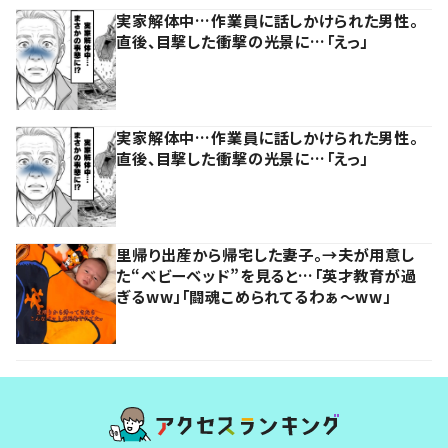
実家解体中…作業員に話しかけられた男性。
直後、目撃した衝撃の光景に…「えっ」
実家解体中…作業員に話しかけられた男性。
直後、目撃した衝撃の光景に…「えっ」
里帰り出産から帰宅した妻子。→夫が用意し
た“ベビーベッド”を見ると…「英才教育が過
ぎるww」「闘魂こめられてるわぁ～ww」