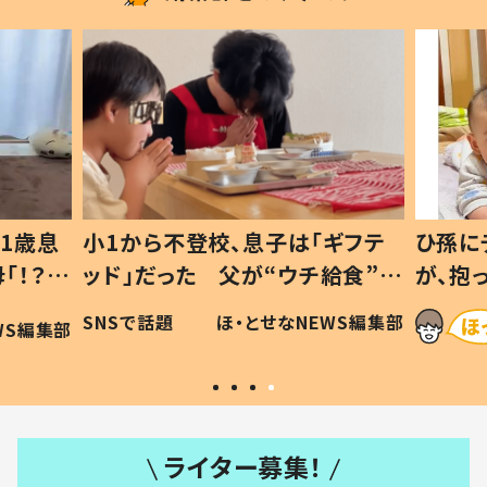
1歳息
小1から不登校、息子は「ギフテ
ひ孫に
「！？」
ッド」だった 父が“ウチ給食”を
が、抱
に「可愛
作り続ける理由とは #令和の親
「涙が
SNSで話題
ほ・とせなNEWS編集部
WS編集部
#令和の子
い」
ライター募集！