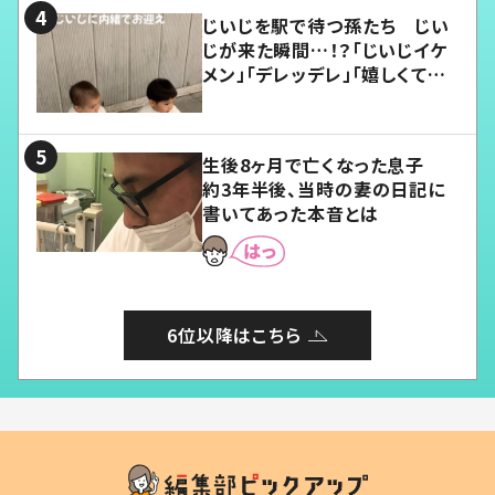
じいじを駅で待つ孫たち じい
じが来た瞬間…！？「じいじイケ
メン」「デレッデレ」「嬉しくて可
愛くてたまらない」「幸せになれ
る」
生後8ヶ月で亡くなった息子
約3年半後、当時の妻の日記に
書いてあった本音とは
6位以降はこちら