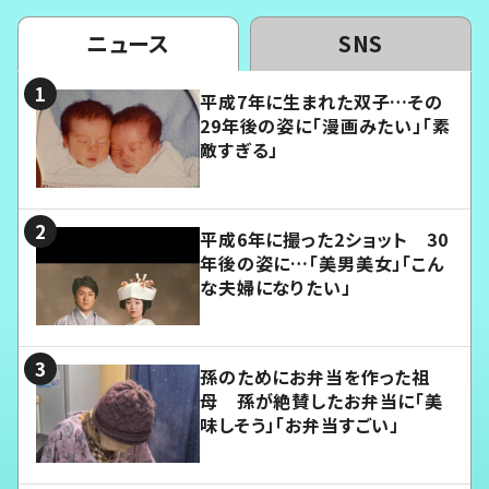
ニュース
SNS
平成7年に生まれた双子…その
29年後の姿に「漫画みたい」「素
敵すぎる」
平成6年に撮った2ショット 30
年後の姿に…「美男美女」「こん
な夫婦になりたい」
孫のためにお弁当を作った祖
母 孫が絶賛したお弁当に「美
味しそう」「お弁当すごい」