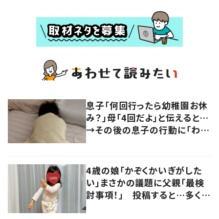
息子「何回行ったら幼稚園お休
み？」母「4回だよ」と伝えると…
→その後の息子の行動に「わか
るよその気持ち」「うちの子も！」
の声
4歳の娘「かぞくかいぎがした
い」まさかの議題に父親「最検
討事項！」 投稿すると…多くの
意見が寄せられる！