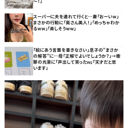
～！」
スーパーに夫を連れて行くと…妻「おーいw」
まさかの行動に「奥さん美人！」「めっちゃわか
るww」「楽しそうww」
「絵にあう言葉を書きなさい」息子の”まさか
の解答”に…母「正解でよいでしょうか？」→衝
撃の光景に「声出して笑ったｗ」「天才だと思
います」