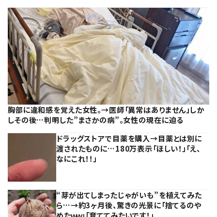
胸部に違和感を覚えた女性。→医師「異常はありません」しか
しその後…判明した”まさかの病”。女性の現在に迫る
ドラッグストアで目薬を購入→目薬とは別に
渡されたものに…180万表示「ほしい！」「え、
なにこれ！！」
“芽が出てしまったじゃがいも”を植えてみた
ら…→約3ヶ月後、驚きの光景に「捨てるのや
めたｗｗ」「育ててみたいです！」