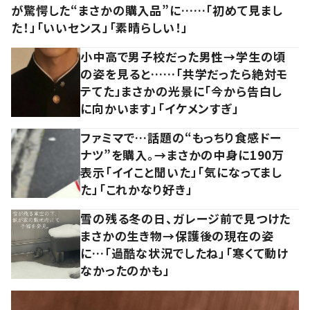
が驚愕した“まさかの購入品”に……「初めて見まし
た！」「いいセンス」「素晴らしい！」
小中高で男子校だった男性→学生の頃
の姿を見ると……「共学だったら絶対モ
テてた」まさかの光景に「今から告白し
に向かいます」「イケメンすぎ」
ファミマで…話題の“もっちり食感ドー
ナツ”を購入。→まさかの中身に190万
表示「イイこと聞いた」「気になってまし
た」「これかなり好き」
雪の残る冬の日、ガレージ前で見つけた
まさかの生き物→保護後の現在の姿
に…「過酷な状況でしたね」「寒くて動け
なかったのかも」