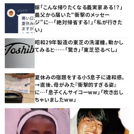
嫁「こんな帰りたくなる義実家ある！？」
義父から届いた“衝撃のメッセー
ジ”に…「絶対帰省する！」「私が行きた
い」
昭和29年製造の東芝の洗濯機。動かし
てみると……「驚き」「東芝恐るべし」
夏休みの宿題をする小5息子に違和感。
→直後、母がみた『衝撃的すぎる姿』
に…「息子くんサイコーww」「吹き出し
ちゃいましたww」