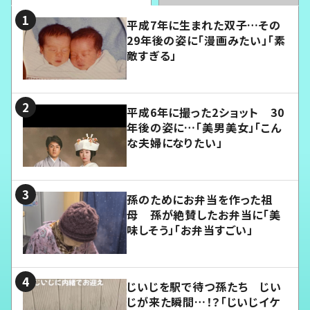
平成7年に生まれた双子…その
29年後の姿に「漫画みたい」「素
敵すぎる」
平成6年に撮った2ショット 30
年後の姿に…「美男美女」「こん
な夫婦になりたい」
孫のためにお弁当を作った祖
母 孫が絶賛したお弁当に「美
味しそう」「お弁当すごい」
じいじを駅で待つ孫たち じい
じが来た瞬間…！？「じいじイケ