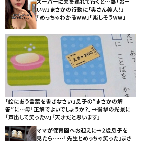
スーパーに夫を連れて行くと…妻「おー
いw」まさかの行動に「奥さん美人！」
「めっちゃわかるww」「楽しそうww」
「絵にあう言葉を書きなさい」息子の”まさかの解
答”に…母「正解でよいでしょうか？」→衝撃の光景に
「声出して笑ったｗ」「天才だと思います」
ママが保育園へお迎えに→2歳息子を
見たら……「先生とめっちゃ笑った」まさ