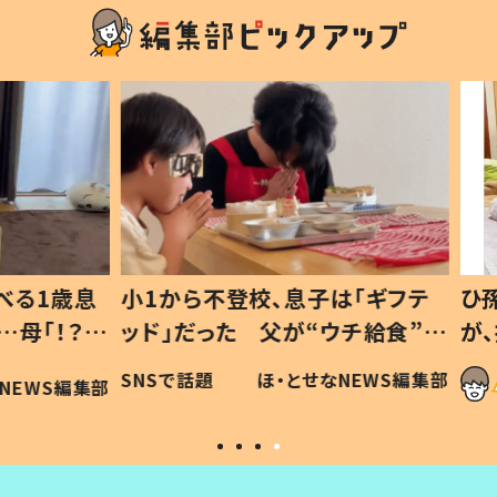
1歳息
小1から不登校、息子は「ギフテ
ひ孫に
「！？」
ッド」だった 父が“ウチ給食”を
が、抱
に「可愛
作り続ける理由とは #令和の親
「涙が
SNSで話題
ほ・とせなNEWS編集部
WS編集部
#令和の子
い」