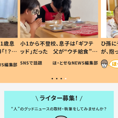
1歳息
小1から不登校、息子は「ギフテ
ひ孫に
「！？」
ッド」だった 父が“ウチ給食”を
が、抱
に「可愛
作り続ける理由とは #令和の親
「涙が
SNSで話題
ほ・とせなNEWS編集部
WS編集部
#令和の子
い」
ライター募集！
“人”のグッドニュースの取材・執筆をしてみませんか？