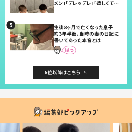
メン」「デレッデレ」「嬉しくて可
愛くてたまらない」「幸せになれ
る」
生後8ヶ月で亡くなった息子
約3年半後、当時の妻の日記に
書いてあった本音とは
6位以降はこちら