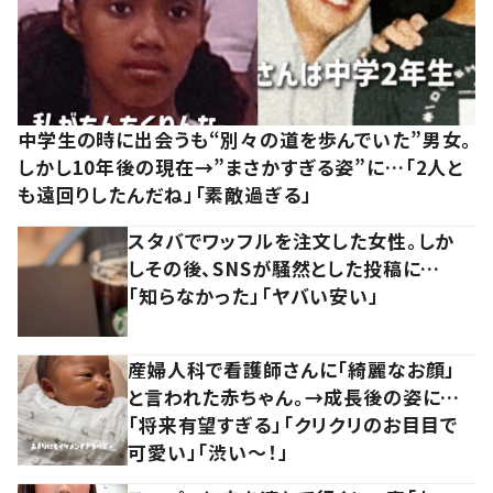
中学生の時に出会うも“別々の道を歩んでいた”男女。
しかし10年後の現在→”まさかすぎる姿”に…「2人と
も遠回りしたんだね」「素敵過ぎる」
スタバでワッフルを注文した女性。しか
しその後、SNSが騒然とした投稿に…
「知らなかった」「ヤバい安い」
産婦人科で看護師さんに「綺麗なお顔」
と言われた赤ちゃん。→成長後の姿に…
「将来有望すぎる」「クリクリのお目目で
可愛い」「渋い～！」