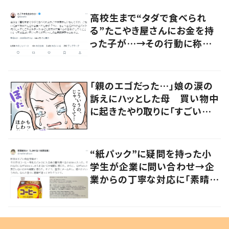
高校生まで“タダで食べられ
る”たこやき屋さんにお金を持
った子が…→その行動に称賛
の声
「親のエゴだった…」娘の涙の
訴えにハッとした母 買い物中
に起きたやり取りに「すごい分
かる」「改めて気付かされた」
“紙パック”に疑問を持った小
学生が企業に問い合わせ→企
業からの丁寧な対応に「素晴ら
しい」の声