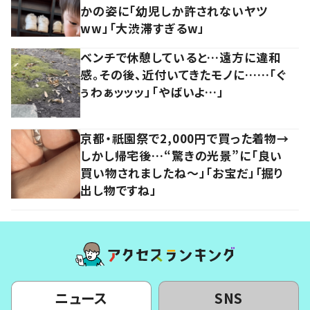
かの姿に「幼児しか許されないヤツ
ww」「大渋滞すぎるw」
ベンチで休憩していると…遠方に違和
感。その後、近付いてきたモノに……「ぐ
ぅわぁッッッ」「やばいよ…」
京都・祇園祭で2,000円で買った着物→
しかし帰宅後…“驚きの光景”に「良い
買い物されましたね～」「お宝だ」「掘り
出し物ですね」
ニュース
SNS