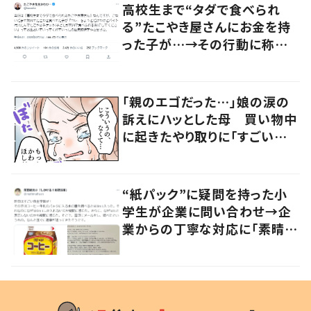
高校生まで“タダで食べられ
る”たこやき屋さんにお金を持
った子が…→その行動に称賛
の声
「親のエゴだった…」娘の涙の
訴えにハッとした母 買い物中
に起きたやり取りに「すごい分
かる」「改めて気付かされた」
“紙パック”に疑問を持った小
学生が企業に問い合わせ→企
業からの丁寧な対応に「素晴ら
しい」の声