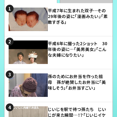
平成7年に生まれた双子…その
29年後の姿に「漫画みたい」「素
敵すぎる」
平成6年に撮った2ショット 30
年後の姿に…「美男美女」「こん
な夫婦になりたい」
孫のためにお弁当を作った祖
母 孫が絶賛したお弁当に「美
味しそう」「お弁当すごい」
じいじを駅で待つ孫たち じい
じが来た瞬間…！？「じいじイケ