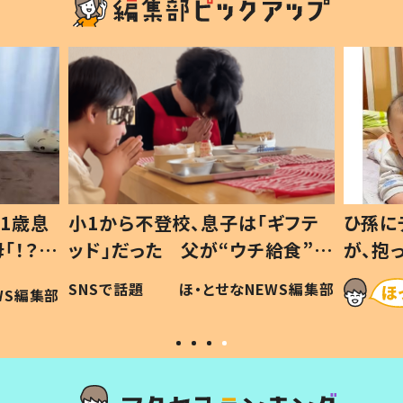
1歳息
小1から不登校、息子は「ギフテ
ひ孫に
「！？」
ッド」だった 父が“ウチ給食”を
が、抱
に「可愛
作り続ける理由とは #令和の親
「涙が
SNSで話題
ほ・とせなNEWS編集部
WS編集部
#令和の子
い」