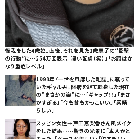
怪我をした4歳娘。直後、それを見た2歳息子の“衝撃
の行動”に…254万回表示「凄い配慮（笑）」「お顔はか
なり重症レベル」
1998年『一世を風靡した雑誌』に載って
いたギャル男。闘病を経て転身した現在
の”まさかの姿”に…「ギャップ！！」「まさ
かすぎる」「今も昔もかっこいい」「素晴
らしい」
スッピン女性→戸田恵梨香さん風メイク
をした結果……驚きの光景に「本人かと
思った」「ベースが美しい」「似すぎ！！」