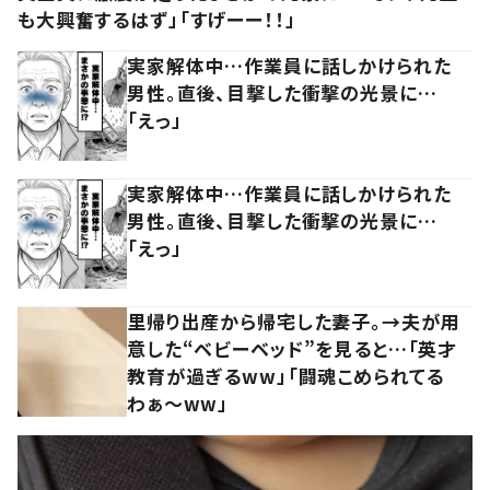
も大興奮するはず」「すげーー！！」
実家解体中…作業員に話しかけられた
男性。直後、目撃した衝撃の光景に…
「えっ」
実家解体中…作業員に話しかけられた
男性。直後、目撃した衝撃の光景に…
「えっ」
里帰り出産から帰宅した妻子。→夫が用
意した“ベビーベッド”を見ると…「英才
教育が過ぎるww」「闘魂こめられてる
わぁ～ww」