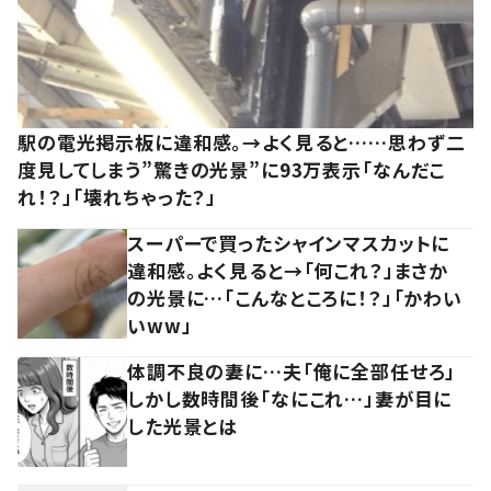
駅の電光掲示板に違和感。→よく見ると……思わず二
度見してしまう”驚きの光景”に93万表示「なんだこ
れ！？」「壊れちゃった？」
スーパーで買ったシャインマスカットに
違和感。よく見ると→「何これ？」まさか
の光景に…「こんなところに！？」「かわい
いww」
体調不良の妻に…夫「俺に全部任せろ」
しかし数時間後「なにこれ…」妻が目に
した光景とは