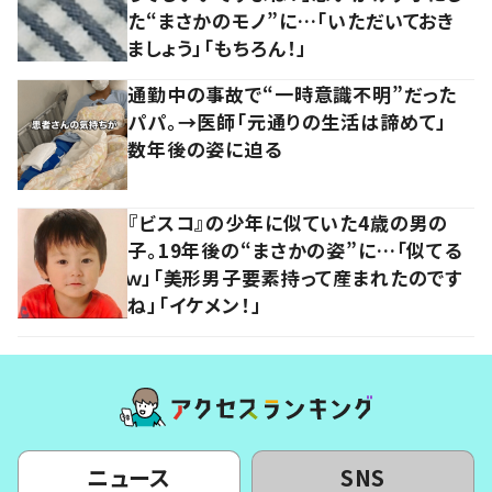
た“まさかのモノ”に…「いただいておき
ましょう」「もちろん！」
通勤中の事故で“一時意識不明”だった
パパ。→医師「元通りの生活は諦めて」
数年後の姿に迫る
『ビスコ』の少年に似ていた4歳の男の
子。19年後の“まさかの姿”に…「似てる
ｗ」「美形男子要素持って産まれたのです
ね」「イケメン！」
ニュース
SNS