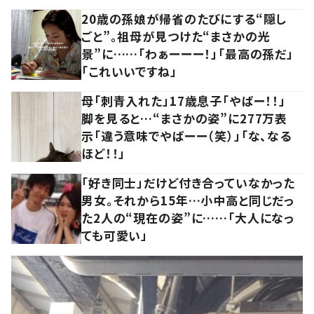
20歳の孫娘が帰省のたびにする“隠し
ごと”。祖母が見つけた“まさかの光
景”に……「わぁーーー！」「最高の孫だ」
「これいいですね」
母「刺青入れた」17歳息子「やばー！！」
脚を見ると…“まさかの姿”に277万表
示「違う意味でやばーー（笑）」「な、なる
ほど！！」
「好き同士」だけど付き合っていなかった
男女。それから15年…小中高と同じだっ
た2人の“現在の姿”に……「大人になっ
ても可愛い」