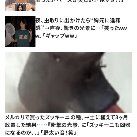
夜、虫取りに出かけたら“胸元に違和
感”→直後、驚きの光景に…「笑ったｗｗ
ｗ」「ギャップww」
メルカリで買ったズッキーニの種。→土に植えて3ヶ月
放置した結果……『衝撃の光景』に「ズッキーニも凶器
になるのか、、」「野太い音！笑」