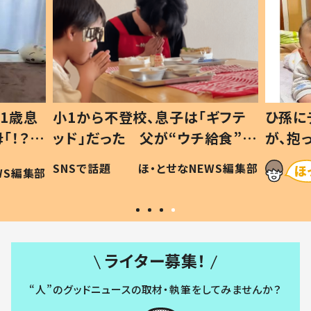
1歳息
小1から不登校、息子は「ギフテ
ひ孫に
「！？」
ッド」だった 父が“ウチ給食”を
が、抱
に「可愛
作り続ける理由とは #令和の親
「涙が
SNSで話題
ほ・とせなNEWS編集部
WS編集部
#令和の子
い」
ライター募集！
“人”のグッドニュースの取材・執筆をしてみませんか？