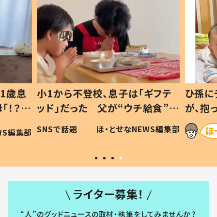
1歳息
小1から不登校、息子は「ギフテ
ひ孫に
「！？」
ッド」だった 父が“ウチ給食”を
が、抱
に「可愛
作り続ける理由とは #令和の親
「涙が
SNSで話題
ほ・とせなNEWS編集部
WS編集部
#令和の子
い」
ライター募集！
“人”のグッドニュースの取材・執筆をしてみませんか？