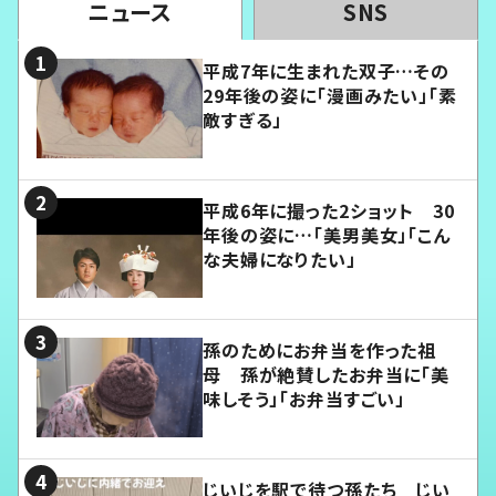
ニュース
SNS
平成7年に生まれた双子…その
29年後の姿に「漫画みたい」「素
敵すぎる」
平成6年に撮った2ショット 30
年後の姿に…「美男美女」「こん
な夫婦になりたい」
孫のためにお弁当を作った祖
母 孫が絶賛したお弁当に「美
味しそう」「お弁当すごい」
じいじを駅で待つ孫たち じい