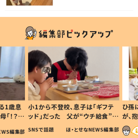
が！？」「可愛いぃぃ！」の声
1歳息
小1から不登校、息子は「ギフテ
ひ孫に
「！？」
ッド」だった 父が“ウチ給食”を
が、抱
に「可愛
作り続ける理由とは #令和の親
「涙が
SNSで話題
ほ・とせなNEWS編集部
WS編集部
#令和の子
い」