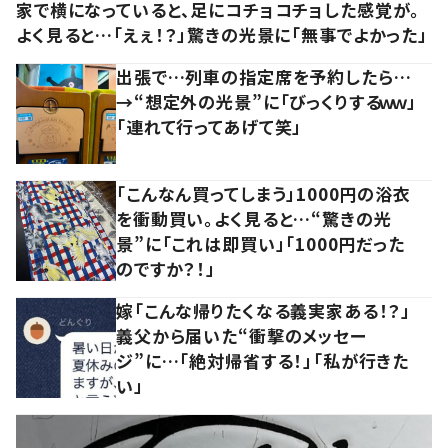
家で横になっていると、足にコチョコチョした感覚が。
よく見ると…「えぇ！？」驚きの光景に「無事でよかった」
出張で…列車の指定席を予約したら…
→“想定外の光景”に「びっくりするｗｗ」
「連れて行ってあげて笑」
「こんなん買ってしまう」1000円の浴衣
を衝動買い。よく見ると…“驚きの光
景”に「これは即買い」「1000円だった
のですか？！」
嫁「こんな帰りたくなる義実家ある！？」
義父から届いた“衝撃のメッセー
ジ”に…「絶対帰省する！」「私が行きた
い」