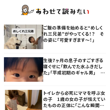
ご飯の準備を始めると“めしく
れ三兄弟”がやってくる！？ そ
の姿に「可愛すぎます〜！」
生後7ヶ月の息子のすごすぎる
寝ぐせに「飲んでた水ふきだし
た」「平成初期のギャル男」 実
は遺伝が関係しており、祖父の
写真にも反響が
トイレから必死にママを呼ぶ女
の子 1歳の女の子が怯えてい
たものの正体に「こんな瞬間