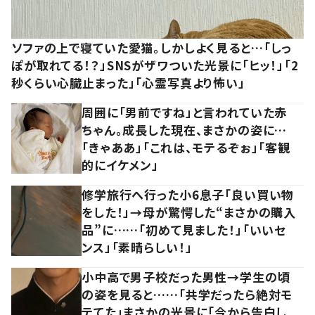
ソファの上で寝ていた愛猫。しかしよく見ると…「しっ
ぽが取れてる！？」SNSがザワついた光景に「ヒッ！」「2
秒くらい心臓止まった」「心霊写真より怖い」
周囲に「男前ですね」と言われていた赤
ちゃん。成長した現在、まさかの姿に…
「きゃああ」「これは、モテるぞぉ」「客観
的にイケメン」
修学旅行へ行った小6息子「良い買い物
をした！」→母が驚愕した“まさかの購入
品”に……「初めて見ました！」「いいセ
ンス」「素晴らしい！」
小中高で男子校だった男性→学生の頃
の姿を見ると……「共学だったら絶対モ
テてた」まさかの光景に「今から告白し