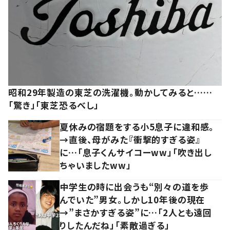
昭和29年製造の東芝の洗濯機。動かしてみると……
「驚き」「東芝恐るべし」
夏休みの宿題をする小5息子に違和感。
→直後、母がみた『衝撃的すぎる姿』
に…「息子くんサイコーww」「吹き出し
ちゃいましたww」
中学生の時に出会うも“別々の道を歩
んでいた”男女。しかし10年後の現在
→”まさかすぎる姿”に…「2人とも遠回
りしたんだね」「素敵過ぎる」