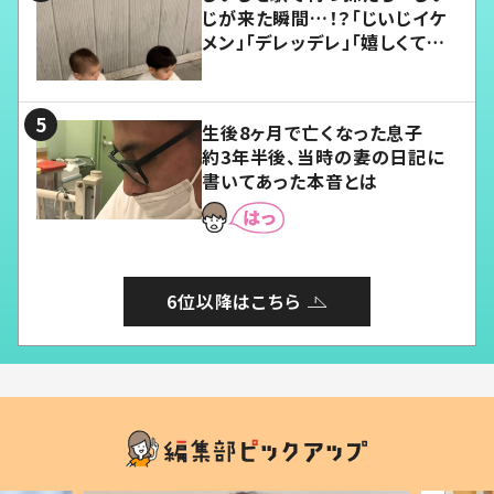
じが来た瞬間…！？「じいじイケ
メン」「デレッデレ」「嬉しくて可
愛くてたまらない」「幸せになれ
る」
生後8ヶ月で亡くなった息子
約3年半後、当時の妻の日記に
書いてあった本音とは
6位以降はこちら